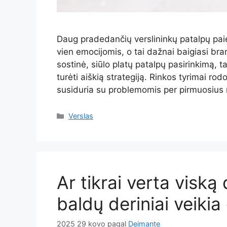
Daug pradedančių verslininkų patalpų pai
vien emocijomis, o tai dažnai baigiasi bra
sostinė, siūlo platų patalpų pasirinkimą, ta
turėti aiškią strategiją. Rinkos tyrimai r
susiduria su problemomis per pirmuosius 
Kategorijos
Verslas
Ar tikrai verta viską 
baldų deriniai veikia
2025 29 kovo
pagal
Deimante