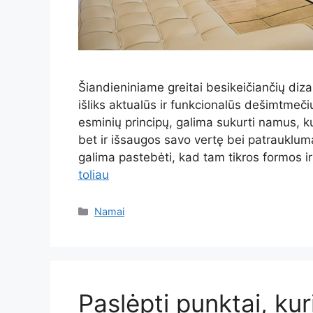
Šiandieniniame greitai besikeičiančių dizai
išliks aktualūs ir funkcionalūs dešimtmečiu
esminių principų, galima sukurti namus, ku
bet ir išsaugos savo vertę bei patrauklum
galima pastebėti, kad tam tikros formos i
toliau
Kategorijos
Namai
Paslėpti punktai, ku