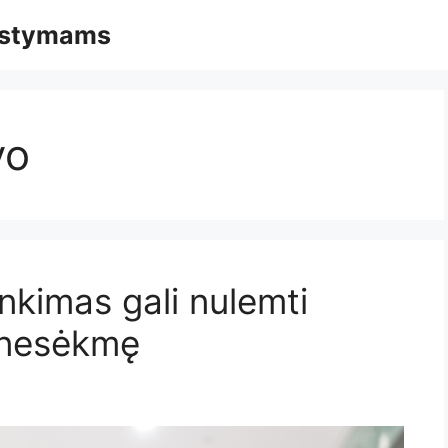
mąstymams
vo
inkimas gali nulemti
 nesėkmę