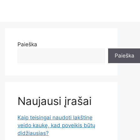
Paieška
Paieška
Naujausi įrašai
Kaip teisingai naudoti lakštinę
veido kaukę, kad poveikis būtų
didžiausias?