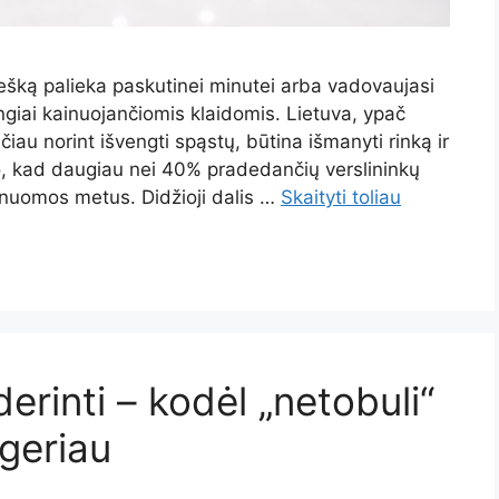
ešką palieka paskutinei minutei arba vadovaujasi
ngiai kainuojančiomis klaidomis. Lietuva, ypač
čiau norint išvengti spąstų, būtina išmanyti rinką ir
odo, kad daugiau nei 40% pradedančių verslininkų
nuomos metus. Didžioji dalis …
Skaityti toliau
derinti – kodėl „netobuli“
 geriau