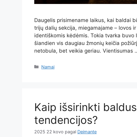
Daugelis prisimename laikus, kai baldai 
trijų dalių sekcija, miegamajame – lovos ir
identiškomis kėdėmis. Tokia tvarka buvo la
šiandien vis daugiau žmonių keičia požiūrį 
netobula, bet veikia geriau. Vientisumas
Kategorijos
Namai
Kaip išsirinkti baldus
tendencijos?
2025 22 kovo
pagal
Deimante