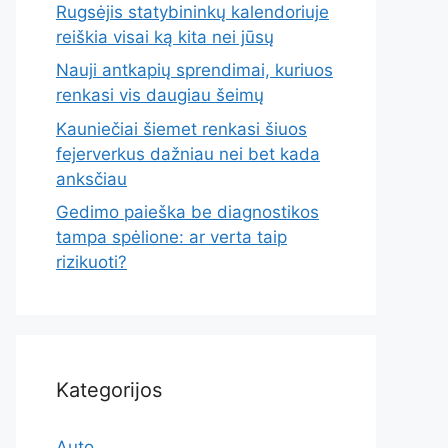
Rugsėjis statybininkų kalendoriuje
reiškia visai ką kita nei jūsų
Nauji antkapių sprendimai, kuriuos
renkasi vis daugiau šeimų
Kauniečiai šiemet renkasi šiuos
fejerverkus dažniau nei bet kada
anksčiau
Gedimo paieška be diagnostikos
tampa spėlione: ar verta taip
rizikuoti?
Kategorijos
Auto