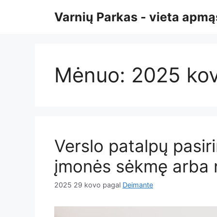
Pereiti
Varnių Parkas - vieta ap
prie
turinio
Mėnuo:
2025 ko
Verslo patalpų pasir
įmonės sėkmę arba
2025 29 kovo
pagal
Deimante