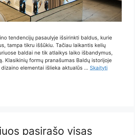
no tendencijų pasaulyje išsirinkti baldus, kurie
s, tampa tikru iššūkiu. Tačiau laikantis kelių
riuose baldai ne tik atlaikys laiko išbandymus,
ą. Klasikinių formų pranašumas Baldų istorijoje
r dizaino elementai išlieka aktualūs …
Skaityti
riuos pasirašo visas