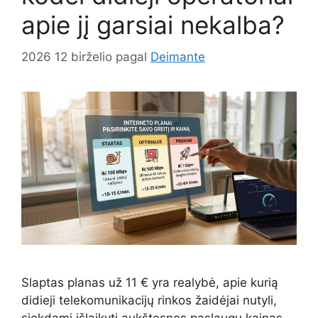
apie jį garsiai nekalba?
2026 12 birželio
pagal
Deimante
Slaptas planas už 11 € yra realybė, apie kurią
didieji telekomunikacijų rinkos žaidėjai nutyli,