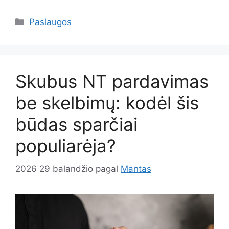
Kategorijos
Paslaugos
Skubus NT pardavimas
be skelbimų: kodėl šis
būdas sparčiai
populiarėja?
2026 29 balandžio
pagal
Mantas