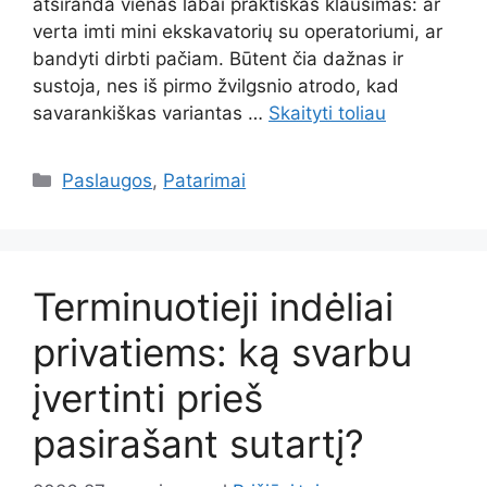
atsiranda vienas labai praktiškas klausimas: ar
verta imti mini ekskavatorių su operatoriumi, ar
bandyti dirbti pačiam. Būtent čia dažnas ir
sustoja, nes iš pirmo žvilgsnio atrodo, kad
savarankiškas variantas …
Skaityti toliau
Kategorijos
Paslaugos
,
Patarimai
Terminuotieji indėliai
privatiems: ką svarbu
įvertinti prieš
pasirašant sutartį?