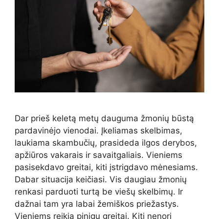
Dar prieš keletą metų dauguma žmonių būstą
pardavinėjo vienodai. Įkeliamas skelbimas,
laukiama skambučių, prasideda ilgos derybos,
apžiūros vakarais ir savaitgaliais. Vieniems
pasisekdavo greitai, kiti įstrigdavo mėnesiams.
Dabar situacija keičiasi. Vis daugiau žmonių
renkasi parduoti turtą be viešų skelbimų. Ir
dažnai tam yra labai žemiškos priežastys.
Vieniems reikia pinigų greitai. Kiti nenori