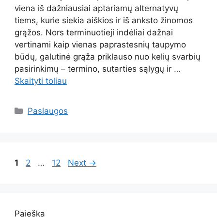
viena iš dažniausiai aptariamų alternatyvų
tiems, kurie siekia aiškios ir iš anksto žinomos
grąžos. Nors terminuotieji indėliai dažnai
vertinami kaip vienas paprastesnių taupymo
būdų, galutinė grąža priklauso nuo kelių svarbių
pasirinkimų – termino, sutarties sąlygų ir …
Skaityti toliau
Kategorijos
Paslaugos
Page
Page
Page
1
2
…
12
Next
→
Paieška