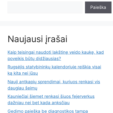
Paieška
Naujausi įrašai
Kaip teisingai naudoti lakštinę veido kaukę, kad
poveikis būtų didžiausias?
Rugsėjis statybininkų kalendoriuje reiškia visai
ką kita nei jūsų
Nauji antkapių sprendimai, kuriuos renkasi vis
daugiau šeimų
Kauniečiai šiemet renkasi šiuos fejerverkus
dažniau nei bet kada anksčiau
Gedimo paieška be diagnostikos tampa