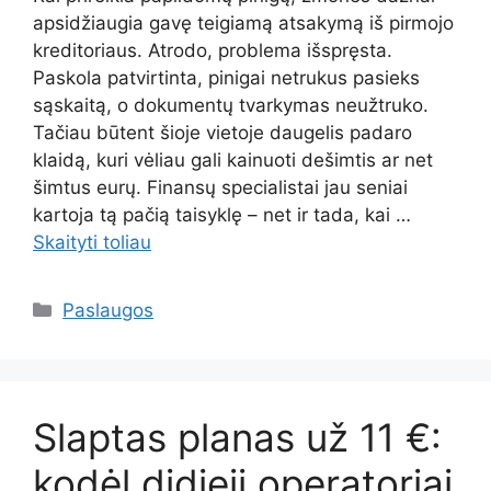
apsidžiaugia gavę teigiamą atsakymą iš pirmojo
kreditoriaus. Atrodo, problema išspręsta.
Paskola patvirtinta, pinigai netrukus pasieks
sąskaitą, o dokumentų tvarkymas neužtruko.
Tačiau būtent šioje vietoje daugelis padaro
klaidą, kuri vėliau gali kainuoti dešimtis ar net
šimtus eurų. Finansų specialistai jau seniai
kartoja tą pačią taisyklę – net ir tada, kai …
Skaityti toliau
Kategorijos
Paslaugos
Slaptas planas už 11 €:
kodėl didieji operatoriai