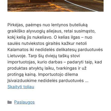
Pirkėjas, paėmęs nuo lentynos buteliuką
graikiško alyvuogių aliejaus, retai susimąsto,
kokį kelią jis nukeliavo. O kelias ilgas – nuo
saulės nutviekstos giraitės kažkur netoli
Kalamatos iki nedidelės delikatesų parduotuvės
Lietuvoje. Tarp šių dviejų taškų stovi
importuotojas, kurio darbas – padaryti taip, kad
produktas atvyktų laiku, tvarkingas ir už
protingą kainą. Importuotojo dilema
Įsivaizduokime nedidelės parduotuvės …
Skaityti toliau
Kategorijos
Paslaugos