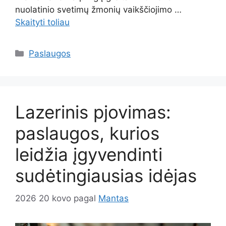
nuolatinio svetimų žmonių vaikščiojimo …
Skaityti toliau
Kategorijos
Paslaugos
Lazerinis pjovimas:
paslaugos, kurios
leidžia įgyvendinti
sudėtingiausias idėjas
2026 20 kovo
pagal
Mantas