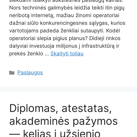
siekdami išlaikyti aukštesnes paslaugų kainas.
Nors techninės galimybės leidžia teikti itin pigų
neribotą internetą, mažiau žinomi operatoriai
dažnai siūlo konkurencingesnes sąlygas, kurios
vartotojams padeda ženkliai sutaupyti. Kodėl
operatoriai slepia pigius planus? Didieji rinkos
dalyviai investuoja milijonus į infrastruktūrą ir
prekės ženklo …
Skaityti toliau
Kategorijos
Paslaugos
Diplomas, atestatas,
akademinės pažymos
— kelias į užsienio