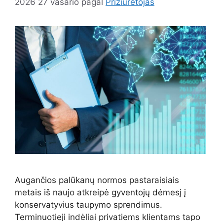
2026 27 vasario
pagal
Prižiūrėtojas
Augančios palūkanų normos pastaraisiais
metais iš naujo atkreipė gyventojų dėmesį į
konservatyvius taupymo sprendimus.
Terminuotieji indėliai privatiems klientams tapo