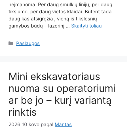
neįmanoma. Per daug smulkių linijų, per daug
tikslumo, per daug vietos klaidai. Būtent tada
daug kas atsigręžia į vieną iš tikslesnių
gamybos būdų – lazerinį …
Skaityti toliau
Kategorijos
Paslaugos
Mini ekskavatoriaus
nuoma su operatoriumi
ar be jo – kurį variantą
rinktis
2026 10 kovo
pagal
Mantas