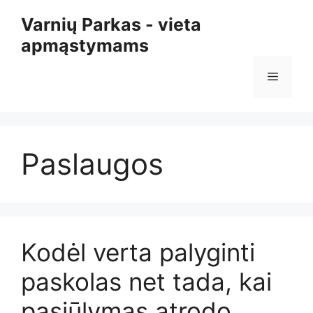
Pereiti
Varnių Parkas - vieta
prie
apmąstymams
turinio
Meniu
Paslaugos
Kodėl verta palyginti
paskolas net tada, kai
pasiūlymas atrodo