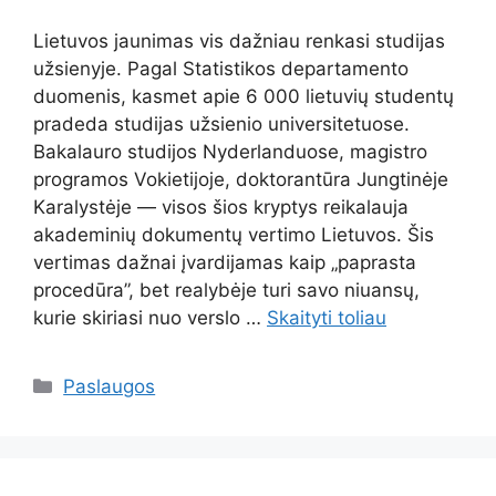
Lietuvos jaunimas vis dažniau renkasi studijas
užsienyje. Pagal Statistikos departamento
duomenis, kasmet apie 6 000 lietuvių studentų
pradeda studijas užsienio universitetuose.
Bakalauro studijos Nyderlanduose, magistro
programos Vokietijoje, doktorantūra Jungtinėje
Karalystėje — visos šios kryptys reikalauja
akademinių dokumentų vertimo Lietuvos. Šis
vertimas dažnai įvardijamas kaip „paprasta
procedūra”, bet realybėje turi savo niuansų,
kurie skiriasi nuo verslo …
Skaityti toliau
Kategorijos
Paslaugos