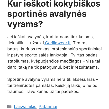
Kur ieškoti kokybiškos
sportinės avalynės
vyrams?
Jei ieškai avalynės, kuri tarnaus tiek kojoms,
tiek stiliui – užsuk į
Gorillawear.lt
. Ten rasi
batus, kuriuos renkasi profesionalūs sportininkai
ir patyrę sporto salės lankytojai. Tvirtas padas,
stabilumas, kvėpuojančios medžiagos – visa tai
daro įtaką ne tik patogumui, bet ir rezultatams.
Sportinė avalynė vyrams nėra tik aksesuaras –
tai treniruotės pamatas. Keisk ją laiku, o ne po
traumos. Tavo kūnas už tai padėkos.
Kategorijos
Laisvalaikis
,
Patarimai