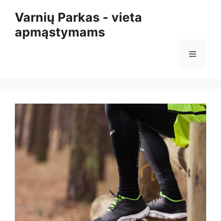
Pereiti
Varnių Parkas - vieta
prie
apmąstymams
turinio
Meniu