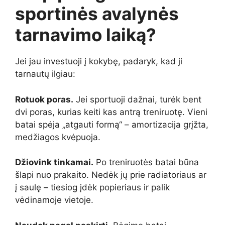
sportinės avalynės
tarnavimo laiką?
Jei jau investuoji į kokybę, padaryk, kad ji
tarnautų ilgiau:
Rotuok poras.
Jei sportuoji dažnai, turėk bent
dvi poras, kurias keiti kas antrą treniruotę. Vieni
batai spėja „atgauti formą“ – amortizacija grįžta,
medžiagos kvėpuoja.
Džiovink tinkamai.
Po treniruotės batai būna
šlapi nuo prakaito. Nedėk jų prie radiatoriaus ar
į saulę – tiesiog įdėk popieriaus ir palik
vėdinamoje vietoje.