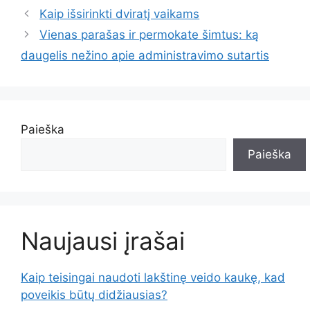
Kaip išsirinkti dviratį vaikams
Vienas parašas ir permokate šimtus: ką
daugelis nežino apie administravimo sutartis
Paieška
Paieška
Naujausi įrašai
Kaip teisingai naudoti lakštinę veido kaukę, kad
poveikis būtų didžiausias?