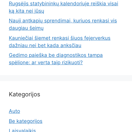
Rugsėjis statybininkų kalendoriuje reiškia visai
ką kita nei jūsų
Nauji antkapių sprendimai, kuriuos renkasi vis
daugiau šeimų
Kauniečiai šiemet renkasi šiuos fejerverkus
dažniau nei bet kada anksčiau
Gedimo paieška be diagnostikos tampa
spėlione: ar verta taip rizikuoti?
Kategorijos
Auto
Be kategorijos
Laisvalaikis