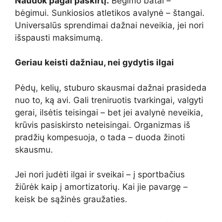
Naudok pagal paskirtį.
Bėgimo batai –
bėgimui. Sunkiosios atletikos avalynė – štangai.
Universalūs sprendimai dažnai neveikia, jei nori
išspausti maksimumą.
Geriau keisti dažniau, nei gydytis ilgai
Pėdų, kelių, stuburo skausmai dažnai prasideda
nuo to, ką avi. Gali treniruotis tvarkingai, valgyti
gerai, ilsėtis teisingai – bet jei avalynė neveikia,
krūvis pasiskirsto neteisingai. Organizmas iš
pradžių kompesuoja, o tada – duoda žinoti
skausmu.
Jei nori judėti ilgai ir sveikai – į sportbačius
žiūrėk kaip į amortizatorių. Kai jie pavargę –
keisk be sąžinės graužaties.