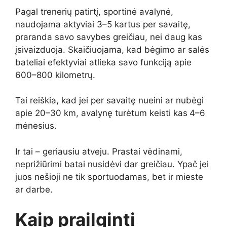
Pagal trenerių patirtį, sportinė avalynė,
naudojama aktyviai 3–5 kartus per savaitę,
praranda savo savybes greičiau, nei daug kas
įsivaizduoja. Skaičiuojama, kad bėgimo ar salės
bateliai efektyviai atlieka savo funkciją apie
600–800 kilometrų.
Tai reiškia, kad jei per savaitę nueini ar nubėgi
apie 20–30 km, avalynę turėtum keisti kas
4–6
mėnesius.
Ir tai – geriausiu atveju. Prastai vėdinami,
neprižiūrimi batai nusidėvi dar greičiau. Ypač jei
juos nešioji ne tik sportuodamas, bet ir mieste
ar darbe.
Kaip prailginti