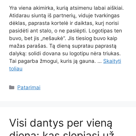
Yra viena akimirka, kurią atsimenu labai aiškiai.
Atidarau siuntą iš partnerių, viduje tvarkingas
dėklas, paprasta kortelė ir daiktas, kurį norisi
pasidėti ant stalo, o ne paslėpti. Logotipas ten
buvo, bet jis „nešaukė“. Jis tiesiog buvo kaip
mažas parašas. Tą dieną supratau paprastą
dalyką: solidi dovana su logotipu nėra triukas.
Tai pagarba žmogui, kuris ją gauna. …
Skaityti
toliau
Kategorijos
Patarimai
Visi dantys per vieną
dieną: kas slepiasi už