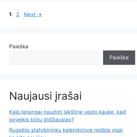
Page
Page
1
2
Next
→
Paieška
Paieška
Naujausi įrašai
Kaip teisingai naudoti lakštinę veido kaukę, kad
poveikis būtų didžiausias?
Rugsėjis statybininkų kalendoriuje reiškia visai