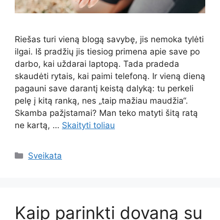
Riešas turi vieną blogą savybę, jis nemoka tylėti
ilgai. Iš pradžių jis tiesiog primena apie save po
darbo, kai uždarai laptopą. Tada pradeda
skaudėti rytais, kai paimi telefoną. Ir vieną dieną
pagauni save darantį keistą dalyką: tu perkeli
pelę į kitą ranką, nes „taip mažiau maudžia“.
Skamba pažįstamai? Man teko matyti šitą ratą
ne kartą, …
Skaityti toliau
Kategorijos
Sveikata
Kaip parinkti dovaną su