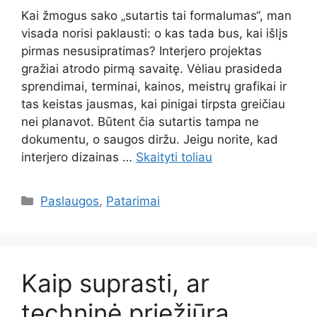
Kai žmogus sako „sutartis tai formalumas“, man
visada norisi paklausti: o kas tada bus, kai išlįs
pirmas nesusipratimas? Interjero projektas
gražiai atrodo pirmą savaitę. Vėliau prasideda
sprendimai, terminai, kainos, meistrų grafikai ir
tas keistas jausmas, kai pinigai tirpsta greičiau
nei planavot. Būtent čia sutartis tampa ne
dokumentu, o saugos diržu. Jeigu norite, kad
interjero dizainas …
Skaityti toliau
Kategorijos
Paslaugos
,
Patarimai
Kaip suprasti, ar
techninė priežiūra