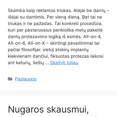
Skamba kaip reklamos triukas. Atėjai be dantų –
išėjai su dantimis. Per vieną dieną. Bet tai ne
triukas ir ne pažadas. Tai konkreti procedūra,
kuri per pastaruosius penkiolika metų pakeitė
dantų protezavimo logiką iš esmės. All-on-4,
All-on-6, All-on-X – skirtingi pavadinimai tai
pačiai filosofijai: vietoj atskirų implantų
kiekvienam dančiui, fiksuotas protezas laikosi
ant keturių, šešių …
Skaityti toliau
Kategorijos
Paslaugos
Nugaros skausmui,