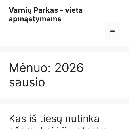
Pereiti
Varnių Parkas - vieta
prie
apmąstymams
turinio
Meniu
Mėnuo:
2026
sausio
Kas iš tiesų nutinka