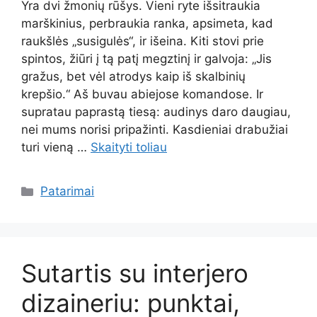
Yra dvi žmonių rūšys. Vieni ryte išsitraukia
marškinius, perbraukia ranka, apsimeta, kad
raukšlės „susigulės“, ir išeina. Kiti stovi prie
spintos, žiūri į tą patį megztinį ir galvoja: „Jis
gražus, bet vėl atrodys kaip iš skalbinių
krepšio.“ Aš buvau abiejose komandose. Ir
supratau paprastą tiesą: audinys daro daugiau,
nei mums norisi pripažinti. Kasdieniai drabužiai
turi vieną …
Skaityti toliau
Kategorijos
Patarimai
Sutartis su interjero
dizaineriu: punktai,