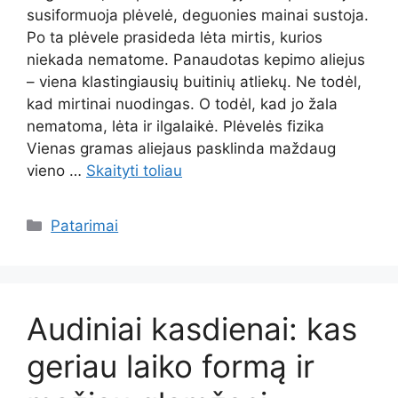
susiformuoja plėvelė, deguonies mainai sustoja.
Po ta plėvele prasideda lėta mirtis, kurios
niekada nematome. Panaudotas kepimo aliejus
– viena klastingiausių buitinių atliekų. Ne todėl,
kad mirtinai nuodingas. O todėl, kad jo žala
nematoma, lėta ir ilgalaikė. Plėvelės fizika
Vienas gramas aliejaus pasklinda maždaug
vieno …
Skaityti toliau
Kategorijos
Patarimai
Audiniai kasdienai: kas
geriau laiko formą ir