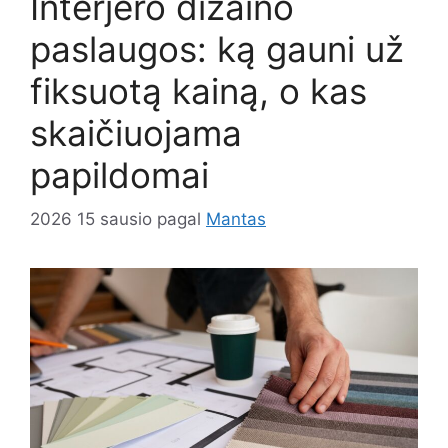
Interjero dizaino
paslaugos: ką gauni už
fiksuotą kainą, o kas
skaičiuojama
papildomai
2026 15 sausio
pagal
Mantas