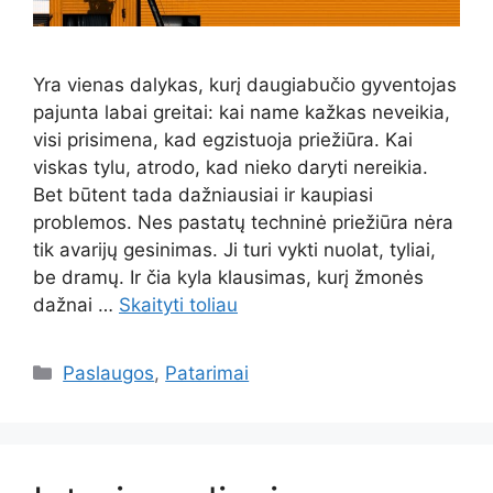
Yra vienas dalykas, kurį daugiabučio gyventojas
pajunta labai greitai: kai name kažkas neveikia,
visi prisimena, kad egzistuoja priežiūra. Kai
viskas tylu, atrodo, kad nieko daryti nereikia.
Bet būtent tada dažniausiai ir kaupiasi
problemos. Nes pastatų techninė priežiūra nėra
tik avarijų gesinimas. Ji turi vykti nuolat, tyliai,
be dramų. Ir čia kyla klausimas, kurį žmonės
dažnai …
Skaityti toliau
Kategorijos
Paslaugos
,
Patarimai