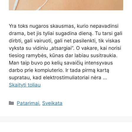
Yra toks nugaros skausmas, kurio nepavadinsi
drama, bet jis tyliai sugadina dieną. Tu tarsi gali
dirbti, gali vairuoti, gali net pasilenkti, tik viskas
vyksta su vidiniu „atsargiai“. O vakare, kai norisi
tiesiog ramybės, kūnas dar labiau susitraukia.
Man taip buvo po kelių savaičių intensyvaus
darbo prie kompiuterio. Ir tada pirmą kartą
supratau, kad elektrostimuliatoriai nėra …
Skaityti toliau
Kategorijos
Patarimai
,
Sveikata