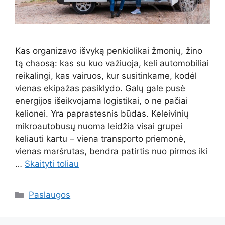
Kas organizavo išvyką penkiolikai žmonių, žino
tą chaosą: kas su kuo važiuoja, keli automobiliai
reikalingi, kas vairuos, kur susitinkame, kodėl
vienas ekipažas pasiklydo. Galų gale pusė
energijos išeikvojama logistikai, o ne pačiai
kelionei. Yra paprastesnis būdas. Keleivinių
mikroautobusų nuoma leidžia visai grupei
keliauti kartu – viena transporto priemonė,
vienas maršrutas, bendra patirtis nuo pirmos iki
…
Skaityti toliau
Kategorijos
Paslaugos