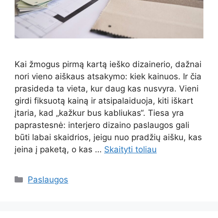
Kai žmogus pirmą kartą ieško dizainerio, dažnai
nori vieno aiškaus atsakymo: kiek kainuos. Ir čia
prasideda ta vieta, kur daug kas nusvyra. Vieni
girdi fiksuotą kainą ir atsipalaiduoja, kiti iškart
įtaria, kad „kažkur bus kabliukas“. Tiesa yra
paprastesnė: interjero dizaino paslaugos gali
būti labai skaidrios, jeigu nuo pradžių aišku, kas
įeina į paketą, o kas …
Skaityti toliau
Kategorijos
Paslaugos