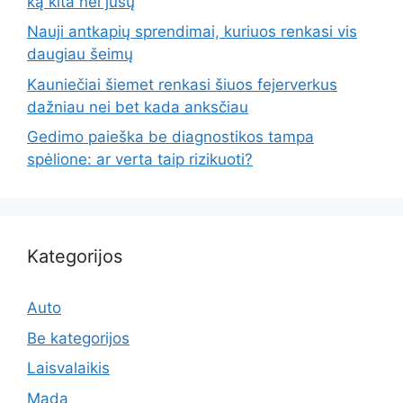
ką kita nei jūsų
Nauji antkapių sprendimai, kuriuos renkasi vis
daugiau šeimų
Kauniečiai šiemet renkasi šiuos fejerverkus
dažniau nei bet kada anksčiau
Gedimo paieška be diagnostikos tampa
spėlione: ar verta taip rizikuoti?
Kategorijos
Auto
Be kategorijos
Laisvalaikis
Mada