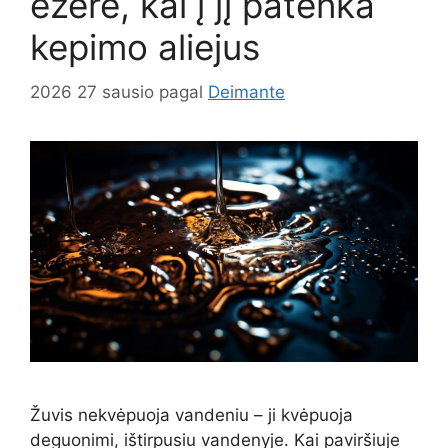
ežere, kai į jį patenka
kepimo aliejus
2026 27 sausio
pagal
Deimante
Žuvis nekvėpuoja vandeniu – ji kvėpuoja
deguonimi, ištirpusiu vandenyje. Kai paviršiuje