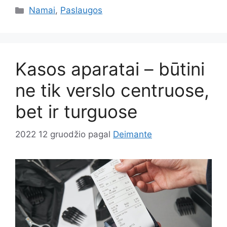
Kategorijos
Namai
,
Paslaugos
Kasos aparatai – būtini
ne tik verslo centruose,
bet ir turguose
2022 12 gruodžio
pagal
Deimante