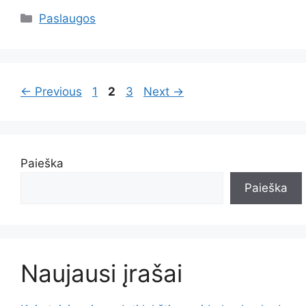
Kategorijos
Paslaugos
Page
Page
Page
←
Previous
1
2
3
Next
→
Paieška
Paieška
Naujausi įrašai