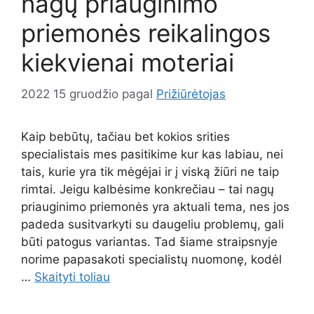
nagų priauginimo
priemonės reikalingos
kiekvienai moteriai
2022 15 gruodžio
pagal
Prižiūrėtojas
Kaip bebūtų, tačiau bet kokios srities
specialistais mes pasitikime kur kas labiau, nei
tais, kurie yra tik mėgėjai ir į viską žiūri ne taip
rimtai. Jeigu kalbėsime konkrečiau – tai nagų
priauginimo priemonės yra aktuali tema, nes jos
padeda susitvarkyti su daugeliu problemų, gali
būti patogus variantas. Tad šiame straipsnyje
norime papasakoti specialistų nuomonę, kodėl
…
Skaityti toliau