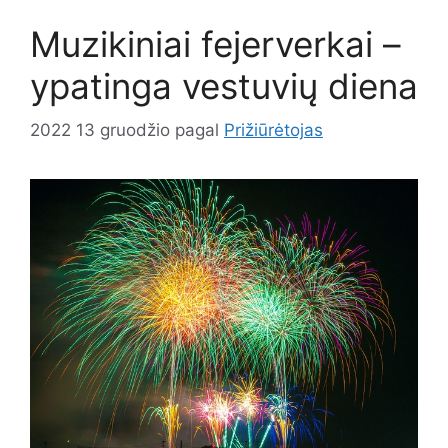
Muzikiniai fejerverkai –
ypatinga vestuvių diena
2022 13 gruodžio
pagal
Prižiūrėtojas