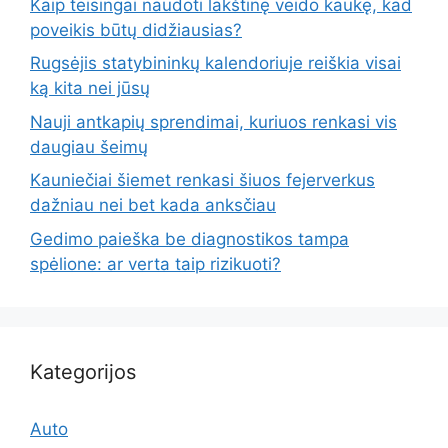
Kaip teisingai naudoti lakštinę veido kaukę, kad
poveikis būtų didžiausias?
Rugsėjis statybininkų kalendoriuje reiškia visai
ką kita nei jūsų
Nauji antkapių sprendimai, kuriuos renkasi vis
daugiau šeimų
Kauniečiai šiemet renkasi šiuos fejerverkus
dažniau nei bet kada anksčiau
Gedimo paieška be diagnostikos tampa
spėlione: ar verta taip rizikuoti?
Kategorijos
Auto