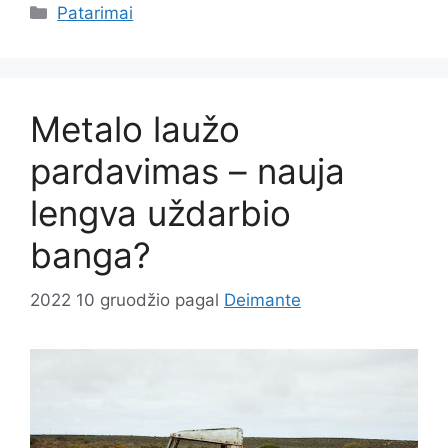
Kategorijos
Patarimai
Metalo laužo
pardavimas – nauja
lengva uždarbio
banga?
2022 10 gruodžio
pagal
Deimante