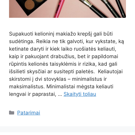
Supakuoti kelioninį makiažo krepšį gali būti
sudėtinga. Reikia ne tik galvoti, kur vykstate, ką
ketinate daryti ir kiek laiko ruošiatės keliauti,
kaip ir pakuojant drabužius, bet ir papildomai
rūpintis kelionės taisyklėmis ir rizika, kad gali
išsilieti skysčiai ar susitepti paletės. Keliautojai
skirstomi į dvi stovyklas – minimalistus ir
maksimalistus. Minimalistai mėgsta keliauti
lengvai ir paprastai, …
Skaityti toliau
Kategorijos
Patarimai