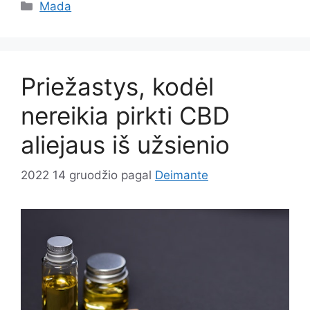
Kategorijos
Mada
Priežastys, kodėl
nereikia pirkti CBD
aliejaus iš užsienio
2022 14 gruodžio
pagal
Deimante