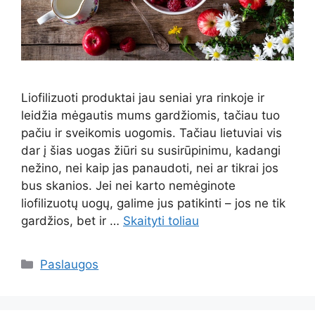
Liofilizuoti produktai jau seniai yra rinkoje ir
leidžia mėgautis mums gardžiomis, tačiau tuo
pačiu ir sveikomis uogomis. Tačiau lietuviai vis
dar į šias uogas žiūri su susirūpinimu, kadangi
nežino, nei kaip jas panaudoti, nei ar tikrai jos
bus skanios. Jei nei karto nemėginote
liofilizuotų uogų, galime jus patikinti – jos ne tik
gardžios, bet ir …
Skaityti toliau
Kategorijos
Paslaugos