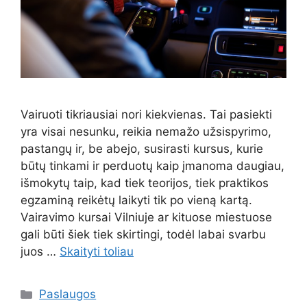
Vairuoti tikriausiai nori kiekvienas. Tai pasiekti
yra visai nesunku, reikia nemažo užsispyrimo,
pastangų ir, be abejo, susirasti kursus, kurie
būtų tinkami ir perduotų kaip įmanoma daugiau,
išmokytų taip, kad tiek teorijos, tiek praktikos
egzaminą reikėtų laikyti tik po vieną kartą.
Vairavimo kursai Vilniuje ar kituose miestuose
gali būti šiek tiek skirtingi, todėl labai svarbu
juos …
Skaityti toliau
Kategorijos
Paslaugos