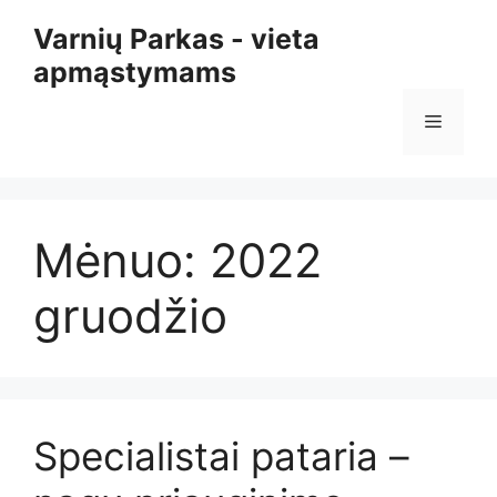
Pereiti
Varnių Parkas - vieta
prie
apmąstymams
turinio
Meniu
Mėnuo:
2022
gruodžio
Specialistai pataria –