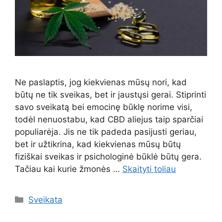
Ne paslaptis, jog kiekvienas mūsų nori, kad
būtų ne tik sveikas, bet ir jaustųsi gerai. Stiprinti
savo sveikatą bei emocinę būklę norime visi,
todėl nenuostabu, kad CBD aliejus taip sparčiai
populiarėja. Jis ne tik padeda pasijusti geriau,
bet ir užtikrina, kad kiekvienas mūsų būtų
fiziškai sveikas ir psichologinė būklė būtų gera.
Tačiau kai kurie žmonės …
Skaityti toliau
Kategorijos
Sveikata