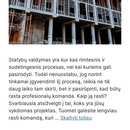
Statybų valdymas yra kur kas rimtesnis ir
sudėtingesnis procesas, nei kai kuriems gali
pasirodyti. Todėl nenuostabu, jog norint
tinkamai įgyvendinti šį procesą, reikia ne tik
daug laiko tam skirti, bet ir pasirūpinti, kad būtų
rasta profesionalų komanda. Kaip ją rasti?
Svarbiausia atsižvelgti į tai, koks yra jūsų
vykdomas projektas. Tuomet galėsite lengviau
rasti komandą, kuri …
Skaityti toliau