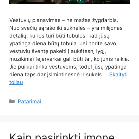
Vestuvių planavimas – ne mažas žygdarbis.
Nuo svečių sąrašo iki suknelės – yra milijonas
detalių, kurios turi būti tobulos, kad jūsų
ypatinga diena būtų tobula. Jei norite savo
vestuvių šventę pakelti į aukštesnį lygį,
muzikiniai fejerverkai gali būti tai, ko jums reikia.
Jie puikiai tinka vestuvėms, todėl jūsų ypatinga
diena taps dar įsimintinesnė ir sukels …
Skaityti
toliau
Kategorijos
Patarimai
Kaip pasirinkti įmonę