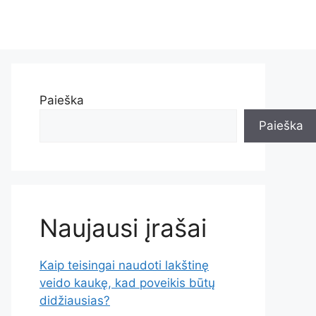
Paieška
Paieška
Naujausi įrašai
Kaip teisingai naudoti lakštinę
veido kaukę, kad poveikis būtų
didžiausias?