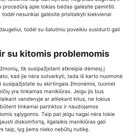
o procedūrą apie tokias bėdas galėsite pamiršti.
todėl nesunkiai galėsite prisitaikyti kiekvienai
augeliui, todėl su šalutiniu poveikiu susidurti gali
 ir su kitomis problemomis
žmonių, tik susipažįstant atkreipia dėmesį į
ato, kad jie nėra sutvarkyti, tada iš karto nuomonė
ai susipažįstate su skirtingais žmonėmis, tuomet
šeičių yra tinkamas manikiūras. Jeigu jis bus
ai laikant vandenyje ar atliekant kitus, ne tokius
 būtent tinkamai parinktos ir naudojamos
okiomis sąlygomis. Taip pat jeigu nagai nėra tokie
jausti diskomfortą, ilgalaikis manikiūras gali
s taip, lyg jiems nieko nebūtų nutikę.