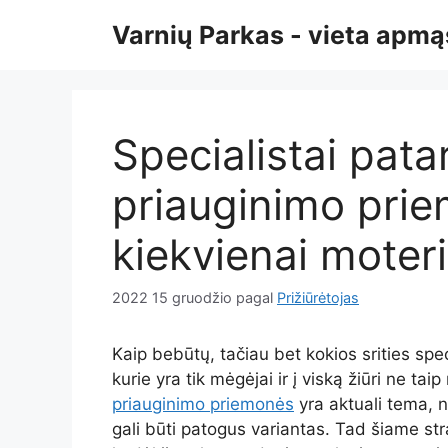
Pereiti
Varnių Parkas - vieta ap
prie
turinio
Specialistai pata
priauginimo prie
kiekvienai moteri
2022 15 gruodžio
pagal
Prižiūrėtojas
Kaip bebūtų, tačiau bet kokios srities spec
kurie yra tik mėgėjai ir į viską žiūri ne ta
priauginimo priemonės
yra aktuali tema, 
gali būti patogus variantas. Tad šiame st