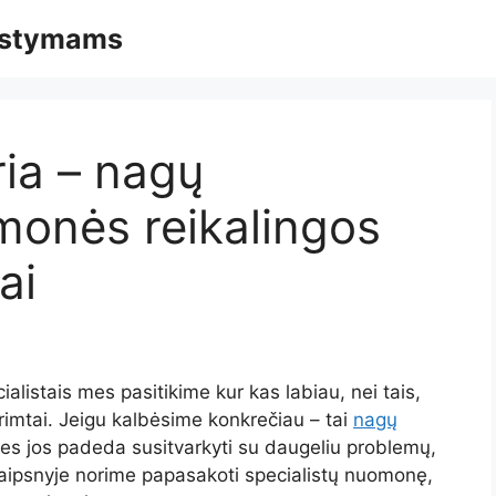
mąstymams
ria – nagų
monės reikalingos
ai
ialistais mes pasitikime kur kas labiau, nei tais,
ip rimtai. Jeigu kalbėsime konkrečiau – tai
nagų
nes jos padeda susitvarkyti su daugeliu problemų,
raipsnyje norime papasakoti specialistų nuomonę,