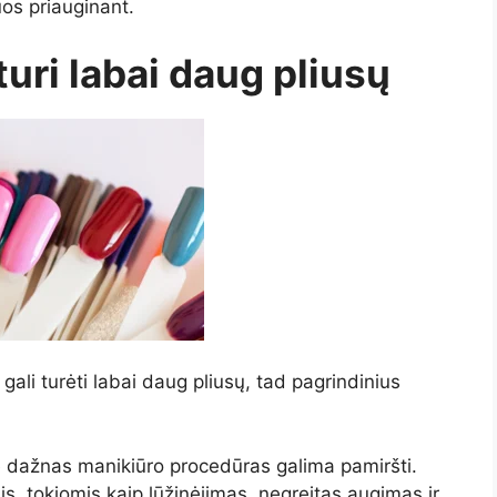
uos priauginant.
uri labai daug pliusų
 gali turėti labai daug pliusų, tad pagrindinius
pie dažnas manikiūro procedūras galima pamiršti.
, tokiomis kaip lūžinėjimas, negreitas augimas ir