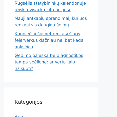
Rugsėjis statybininkų kalendoriuje
reiškia visai ką kita nei jūsų
Nauji antkapių sprendimai, kuriuos
renkasi vis daugiau šeimų
Kauniečiai šiemet renkasi šiuos
fejerverkus dažniau nei bet kada
anksčiau
Gedimo paieška be diagnostikos
tampa spėlione: ar verta taip
rizikuoti?
Kategorijos
Auto