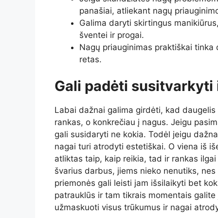
panašiai, atliekant nagų priauginim
Galima daryti skirtingus manikiūrus, 
šventei ir progai.
Nagų priauginimas praktiškai tinka d
retas.
Gali padėti susitvarkyti
Labai dažnai galima girdėti, kad daugelis 
rankas, o konkrečiau į nagus. Jeigu pasim
gali susidaryti ne kokia. Todėl jeigu dažn
nagai turi atrodyti estetiškai. O viena iš i
atliktas taip, kaip reikia, tad ir rankas ilg
švarius darbus, jiems nieko nenutiks, nes
priemonės gali leisti jam išsilaikyti bet k
patrauklūs ir tam tikrais momentais galite 
užmaskuoti visus trūkumus ir nagai atrody