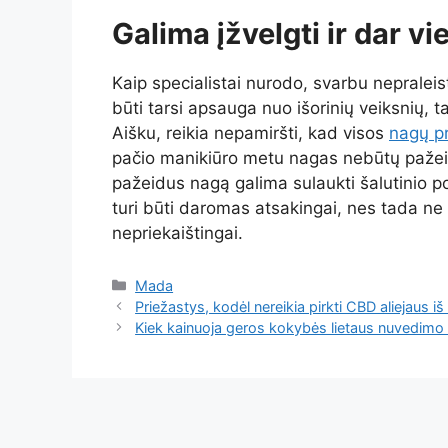
Galima įžvelgti ir dar 
Kaip specialistai nurodo, svarbu nepraleis
būti tarsi apsauga nuo išorinių veiksnių, ta
Aišku, reikia nepamiršti, kad visos
nagų p
pačio manikiūro metu nagas nebūtų pažeista
pažeidus nagą galima sulaukti šalutinio pov
turi būti daromas atsakingai, nes tada ne 
nepriekaištingai.
Kategorijos
Mada
Priežastys, kodėl nereikia pirkti CBD aliejaus iš
Kiek kainuoja geros kokybės lietaus nuvedimo