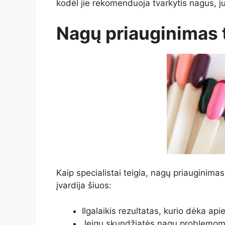
kodėl jie rekomenduoja tvarkytis nagus, j
Nagų priauginimas t
Kaip specialistai teigia, nagų priauginimas
įvardija šiuos:
Ilgalaikis rezultatas, kurio dėka a
Jeigu skundžiatės nagų problemomis