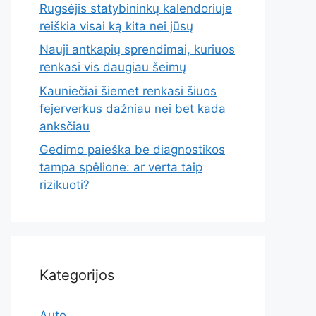
Rugsėjis statybininkų kalendoriuje
reiškia visai ką kita nei jūsų
Nauji antkapių sprendimai, kuriuos
renkasi vis daugiau šeimų
Kauniečiai šiemet renkasi šiuos
fejerverkus dažniau nei bet kada
anksčiau
Gedimo paieška be diagnostikos
tampa spėlione: ar verta taip
rizikuoti?
Kategorijos
Auto