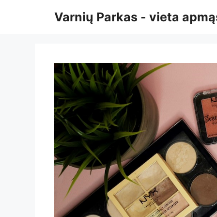
Pereiti
Varnių Parkas - vieta ap
prie
turinio