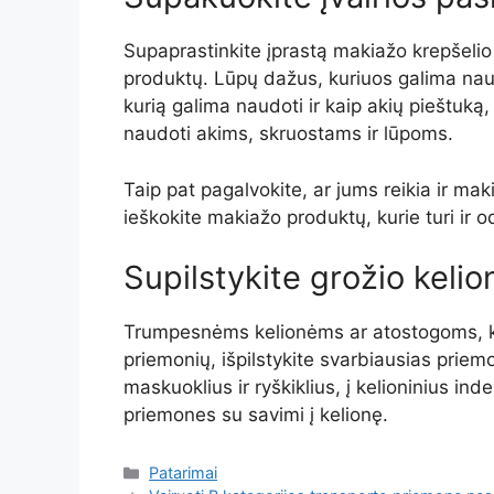
Supaprastinkite įprastą makiažo krepšelio
produktų. Lūpų dažus, kuriuos galima naud
kurią galima naudoti ir kaip akių pieštuk
naudoti akims, skruostams ir lūpoms.
Taip pat pagalvokite, ar jums reikia ir ma
ieškokite makiažo produktų, kurie turi ir o
Supilstykite grožio kelio
Trumpesnėms kelionėms ar atostogoms, ka
priemonių, išpilstykite svarbiausias prie
maskuoklius ir ryškiklius, į kelioninius in
priemones su savimi į kelionę.
Kategorijos
Patarimai