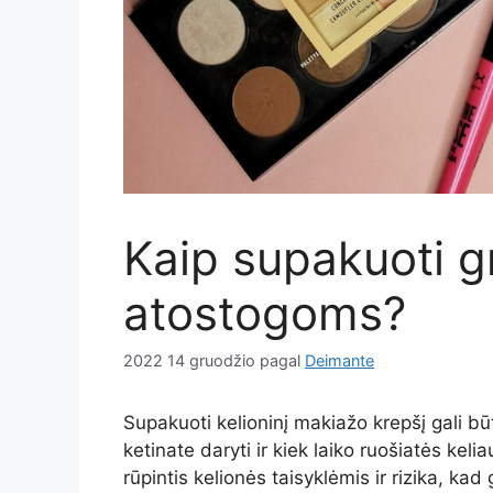
Kaip supakuoti g
atostogoms?
2022 14 gruodžio
pagal
Deimante
Supakuoti kelioninį makiažo krepšį gali būt
ketinate daryti ir kiek laiko ruošiatės keli
rūpintis kelionės taisyklėmis ir rizika, kad g