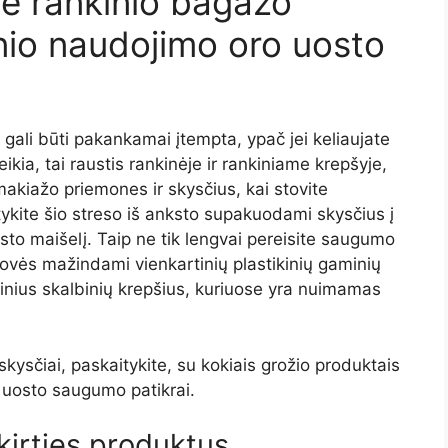
te rankinio bagažo
nio naudojimo oro uosto
gali būti pakankamai įtempta, ypač jei keliaujate
ikia, tai raustis rankinėje ir rankiniame krepšyje,
makiažo priemones ir skysčius, kai stovite
tykite šio streso iš anksto supakuodami skysčius į
osto maišelį. Taip ne tik lengvai pereisite saugumo
erovės mažindami vienkartinių plastikinių gaminių
inius skalbinių krepšius, kuriuose yra nuimamas
 skysčiai, paskaitykite, su kokiais grožio produktais
o uosto saugumo patikrai.
kirties produktus