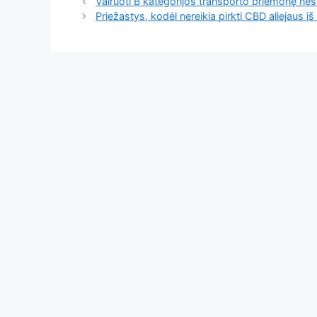
Vairuoti B kategorijos transporto priemonę nesun
Priežastys, kodėl nereikia pirkti CBD aliejaus iš