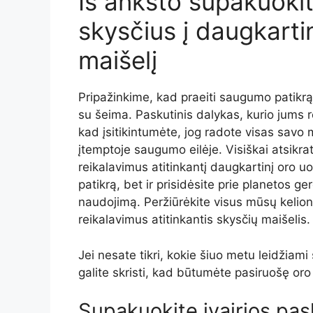
Iš anksto supakuoki
skysčius į daugkarti
maišelį
Pripažinkime, kad praeiti saugumo patikrą 
su šeima. Paskutinis dalykas, kurio jums re
kad įsitikintumėte, jog radote visas savo 
įtemptoje saugumo eilėje. Visiškai atsikra
reikalavimus atitinkantį daugkartinį oro u
patikrą, bet ir prisidėsite prie planetos g
naudojimą. Peržiūrėkite visus mūsų kelion
reikalavimus atitinkantis skysčių maišelis.
Jei nesate tikri, kokie šiuo metu leidžiami
galite skristi, kad būtumėte pasiruošę or
Supakuokite įvairios pas