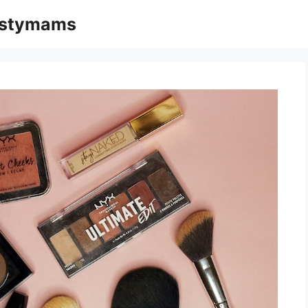
mąstymams