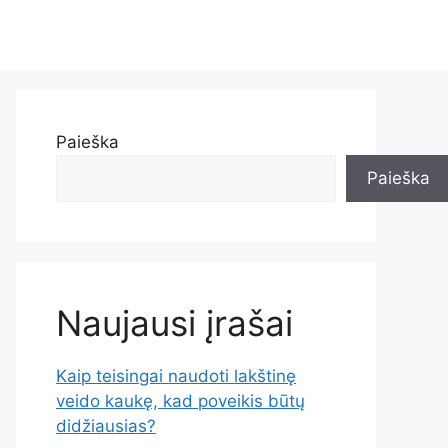
Paieška
Paieška
Naujausi įrašai
Kaip teisingai naudoti lakštinę
veido kaukę, kad poveikis būtų
didžiausias?