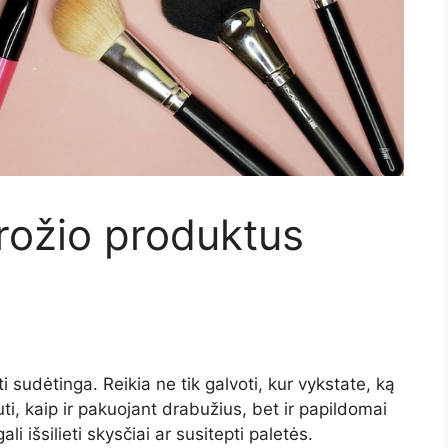
rožio produktus
i sudėtinga. Reikia ne tik galvoti, kur vykstate, ką
auti, kaip ir pakuojant drabužius, bet ir papildomai
ali išsilieti skysčiai ar susitepti paletės.