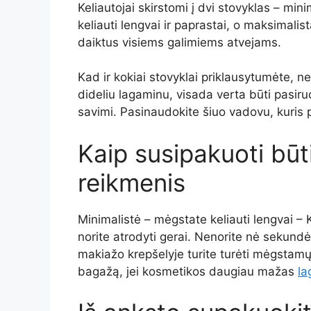
Keliautojai skirstomi į dvi stovyklas – min
keliauti lengvai ir paprastai, o maksimalista
daiktus visiems galimiems atvejams.
Kad ir kokiai stovyklai priklausytumėte, ne
dideliu lagaminu, visada verta būti pasiru
savimi. Pasinaudokite šiuo vadovu, kuris 
Kaip susipakuoti būt
reikmenis
Minimalistė – mėgstate keliauti lengvai – 
norite atrodyti gerai. Nenorite nė sekundė
makiažo krepšelyje turite turėti mėgstamų gr
bagažą, jei kosmetikos daugiau mažas
la