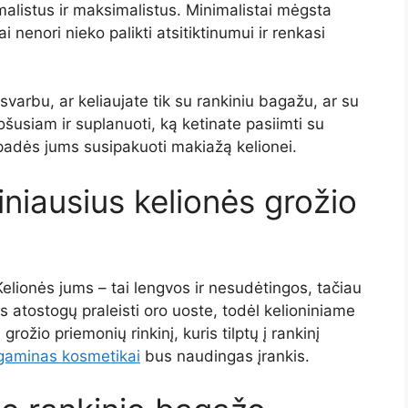
imalistus ir maksimalistus. Minimalistai mėgsta
i nenori nieko palikti atsitiktinumui ir renkasi
svarbu, ar keliaujate tik su rankiniu bagažu, ar su
ošusiam ir suplanuoti, ką ketinate pasiimti su
padės jums susipakuoti makiažą kelionei.
iniausius kelionės grožio
Kelionės jums – tai lengvos ir nesudėtingos, tačiau
s atostogų praleisti oro uoste, todėl kelioniniame
ožio priemonių rinkinį, kuris tilptų į rankinį
gaminas kosmetikai
bus naudingas įrankis.