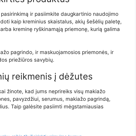
 pasirinkimą ir pasiimkite daugkartinio naudojimo
oti kaip kreminius skaistalus, akių šešėlių paletę,
ą, arba kreminę ryškinamąją priemonę, kurią galima
kiažo pagrindo, ir maskuojamosios priemonės, ir
dos priežiūros savybių.
nių reikmenis į dėžutes
i žinote, kad jums neprireiks visų makiažo
mones, pavyzdžiui, serumus, makiažo pagrindą,
delius. Taip galėsite pasiimti mėgstamiausias