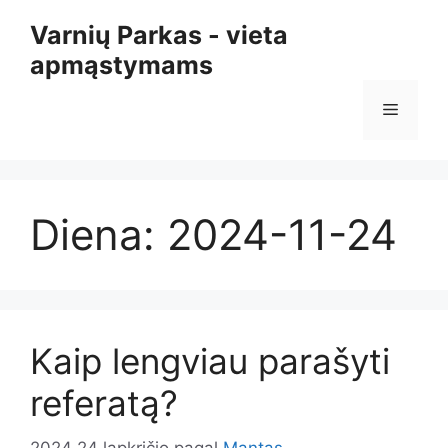
Pereiti
Varnių Parkas - vieta
prie
apmąstymams
turinio
Meniu
Diena:
2024-11-24
Kaip lengviau parašyti
referatą?
2024 24 lapkričio
pagal
Mantas