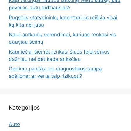
Kaip teisingai naudoti lakštinę veido kaukę, kad
poveikis būtų didžiausias?
Rugsėjis statybininkų kalendoriuje reiškia visai
ką kita nei jūsų
Nauji antkapių sprendimai, kuriuos renkasi vis
daugiau šeimų
Kauniečiai šiemet renkasi šiuos fejerverkus
dažniau nei bet kada anksčiau
Gedimo paieška be diagnostikos tampa
spėlione: ar verta taip rizikuoti?
Kategorijos
Auto