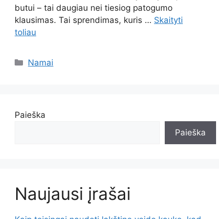
butui – tai daugiau nei tiesiog patogumo
klausimas. Tai sprendimas, kuris …
Skaityti
toliau
Kategorijos
Namai
Paieška
Paieška
Naujausi įrašai