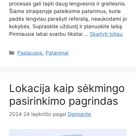
procesas gali tapti daug lengvesnis ir greitesnis.
Šiame straipsnyje pateiksime patarimus, kurie
padės lengviau parašyti referatą, neaukodami jo
kokybės. Supraskite užduotį ir planuokite laiką
Pirmiausia labai svarbu tiksliai …
Skaityti toliau
Kategorijos
Paslaugos
,
Patarimai
Lokacija kaip sėkmingo
pasirinkimo pagrindas
2024 24 lapkričio
pagal
Deimante