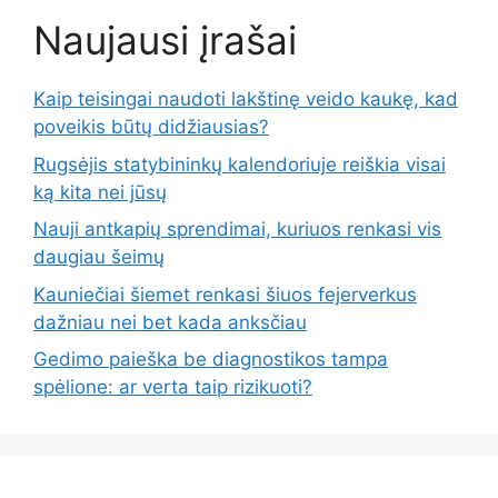
Naujausi įrašai
Kaip teisingai naudoti lakštinę veido kaukę, kad
poveikis būtų didžiausias?
Rugsėjis statybininkų kalendoriuje reiškia visai
ką kita nei jūsų
Nauji antkapių sprendimai, kuriuos renkasi vis
daugiau šeimų
Kauniečiai šiemet renkasi šiuos fejerverkus
dažniau nei bet kada anksčiau
Gedimo paieška be diagnostikos tampa
spėlione: ar verta taip rizikuoti?