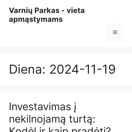
Pereiti
Varnių Parkas - vieta
prie
apmąstymams
turinio
Meniu
Diena:
2024-11-19
Investavimas į
nekilnojamą turtą:
Kodėl ir kaip pradėti?