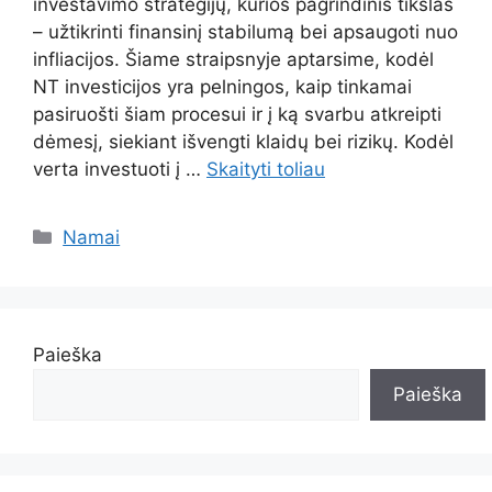
investavimo strategijų, kurios pagrindinis tikslas
– užtikrinti finansinį stabilumą bei apsaugoti nuo
infliacijos. Šiame straipsnyje aptarsime, kodėl
NT investicijos yra pelningos, kaip tinkamai
pasiruošti šiam procesui ir į ką svarbu atkreipti
dėmesį, siekiant išvengti klaidų bei rizikų. Kodėl
verta investuoti į …
Skaityti toliau
Kategorijos
Namai
Paieška
Paieška