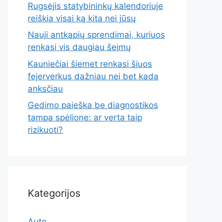
Rugsėjis statybininkų kalendoriuje
reiškia visai ką kita nei jūsų
Nauji antkapių sprendimai, kuriuos
renkasi vis daugiau šeimų
Kauniečiai šiemet renkasi šiuos
fejerverkus dažniau nei bet kada
anksčiau
Gedimo paieška be diagnostikos
tampa spėlione: ar verta taip
rizikuoti?
Kategorijos
Auto