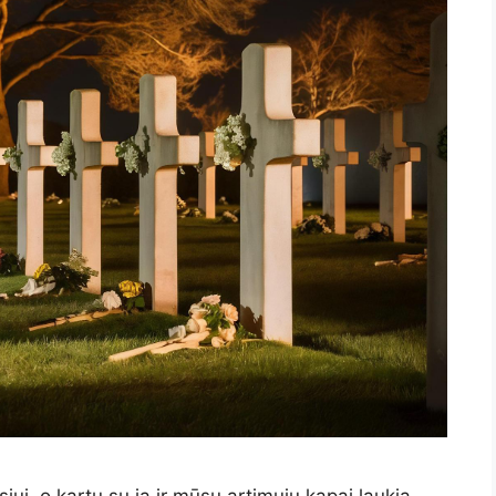
iui, o kartu su ja ir mūsų artimųjų kapai laukia