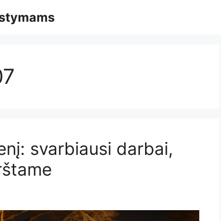
mąstymams
07
į: svarbiausi darbai,
rštame