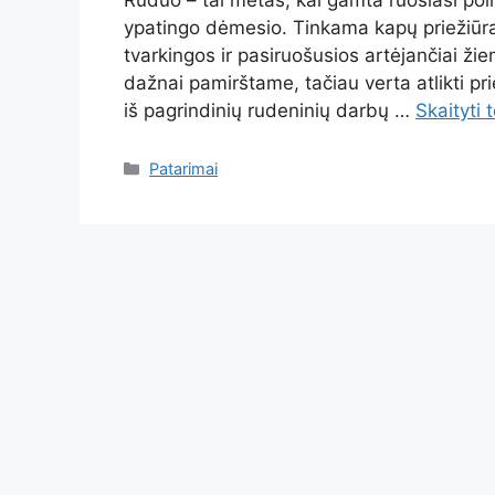
ypatingo dėmesio. Tinkama kapų priežiūra š
tvarkingos ir pasiruošusios artėjančiai ži
dažnai pamirštame, tačiau verta atlikti pr
iš pagrindinių rudeninių darbų …
Skaityti t
Kategorijos
Patarimai