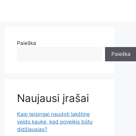
Paieška
Paieška
Naujausi įrašai
Kaip teisingai naudoti lakštinę
veido kaukę, kad poveikis būtų
didžiausias?