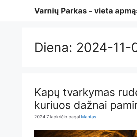
Pereiti
Varnių Parkas - vieta ap
prie
turinio
Diena:
2024-11-
Kapų tvarkymas ruden
kuriuos dažnai pami
2024 7 lapkričio
pagal
Mantas