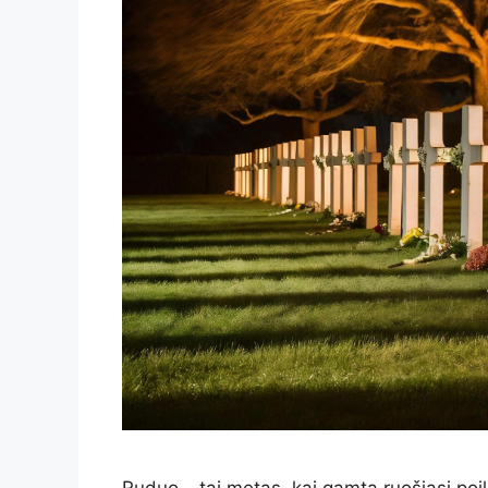
Ruduo – tai metas, kai gamta ruošiasi poils