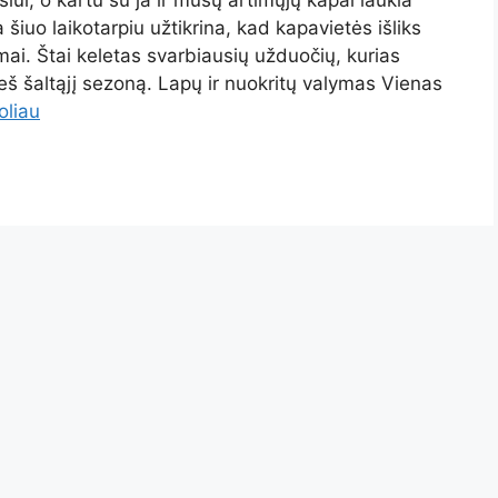
iuo laikotarpiu užtikrina, kad kapavietės išliks
emai. Štai keletas svarbiausių užduočių, kurias
ieš šaltąjį sezoną. Lapų ir nuokritų valymas Vienas
oliau