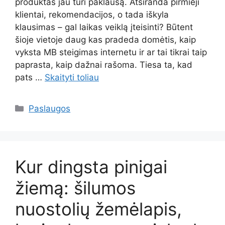
produktas jau turi paklausą. Atsiranda pirmieji
klientai, rekomendacijos, o tada iškyla
klausimas – gal laikas veiklą įteisinti? Būtent
šioje vietoje daug kas pradeda domėtis, kaip
vyksta MB steigimas internetu ir ar tai tikrai taip
paprasta, kaip dažnai rašoma. Tiesa ta, kad
pats …
Skaityti toliau
Kategorijos
Paslaugos
Kur dingsta pinigai
žiemą: šilumos
nuostolių žemėlapis,