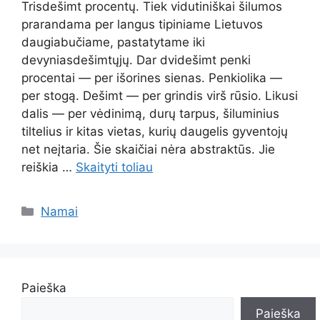
Trisdešimt procentų. Tiek vidutiniškai šilumos
prarandama per langus tipiniame Lietuvos
daugiabučiame, pastatytame iki
devyniasdešimtųjų. Dar dvidešimt penki
procentai — per išorines sienas. Penkiolika —
per stogą. Dešimt — per grindis virš rūsio. Likusi
dalis — per vėdinimą, durų tarpus, šiluminius
tiltelius ir kitas vietas, kurių daugelis gyventojų
net neįtaria. Šie skaičiai nėra abstraktūs. Jie
reiškia …
Skaityti toliau
Kategorijos
Namai
Paieška
Paieška