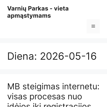
Pereiti
Varnių Parkas - vieta
prie
apmąstymams
turinio
Meniu
Diena:
2026-05-16
MB steigimas internetu:
visas procesas nuo
idėjos iki registracijos