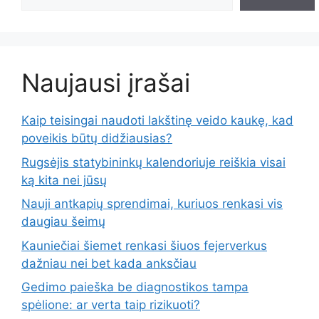
Naujausi įrašai
Kaip teisingai naudoti lakštinę veido kaukę, kad
poveikis būtų didžiausias?
Rugsėjis statybininkų kalendoriuje reiškia visai
ką kita nei jūsų
Nauji antkapių sprendimai, kuriuos renkasi vis
daugiau šeimų
Kauniečiai šiemet renkasi šiuos fejerverkus
dažniau nei bet kada anksčiau
Gedimo paieška be diagnostikos tampa
spėlione: ar verta taip rizikuoti?