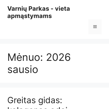
Pereiti
Varnių Parkas - vieta
prie
apmąstymams
turinio
Meniu
Mėnuo:
2026
sausio
Greitas gidas: