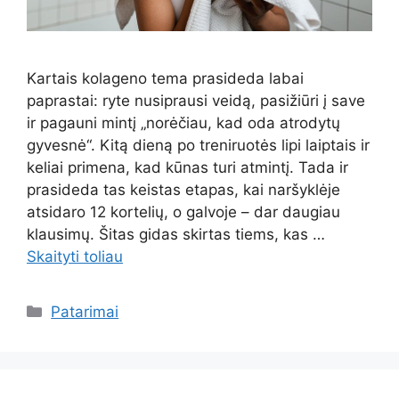
Kartais kolageno tema prasideda labai
paprastai: ryte nusiprausi veidą, pasižiūri į save
ir pagauni mintį „norėčiau, kad oda atrodytų
gyvesnė“. Kitą dieną po treniruotės lipi laiptais ir
keliai primena, kad kūnas turi atmintį. Tada ir
prasideda tas keistas etapas, kai naršyklėje
atsidaro 12 kortelių, o galvoje – dar daugiau
klausimų. Šitas gidas skirtas tiems, kas …
Skaityti toliau
Kategorijos
Patarimai