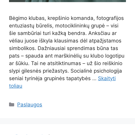
Bėgimo klubas, krepšinio komanda, fotografijos
entuziastų būrelis, motociklininkų grupė – visi
šie sambūriai turi kažką bendra. Anksčiau ar
vėliau juose iškyla klausimas dėl atpažįstamos
simbolikos. Dažniausiai sprendimas būna tas
pats – spauda ant marškinėlių su klubo logotipu
ar šūkiu. Tai ne atsitiktinumas – už šio reiškinio
slypi gilesnės priežastys. Socialinė psichologija
seniai tyrinėja grupinės tapatybės …
Skaityti
toliau
Kategorijos
Paslaugos