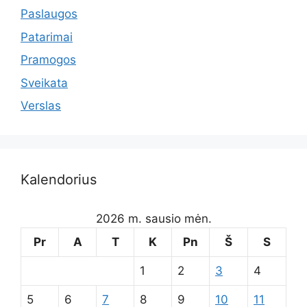
Paslaugos
Patarimai
Pramogos
Sveikata
Verslas
Kalendorius
2026 m. sausio mėn.
Pr
A
T
K
Pn
Š
S
1
2
3
4
5
6
7
8
9
10
11