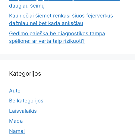
daugiau šeimų
Kauniečiai šiemet renkasi šiuos fejerverkus
dažniau nei bet kada anksčiau
Gedimo paieška be diagnostikos tampa
spėlione: ar verta taip rizikuoti?
Kategorijos
Auto
Be kategorijos
Laisvalaikis
Mada
Namai