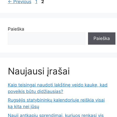
Page
Page
←
Previous
1
2
Paieška
Paieška
Naujausi įrašai
Kaip teisingai naudoti lakštinę veido kaukę, kad
poveikis būtų didžiausias?
Rugsėjis statybininkų kalendoriuje reiškia visai
ką kita nei jūsų
Nauji antkapių sprendimai, kuriuos renkasi vis