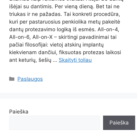
išėjai su dantimis. Per vieną dieną. Bet tai ne
triukas ir ne pažadas. Tai konkreti procedūra,
kuri per pastaruosius penkiolika metų pakeitė
dantų protezavimo logiką iš esmės. All-on-4,
All-on-6, All-on-X – skirtingi pavadinimai tai
pačiai filosofijai: vietoj atskirų implantų
kiekvienam dančiui, fiksuotas protezas laikosi
ant keturių, šešių …
Skaityti toliau
Kategorijos
Paslaugos
Paieška
Paieška