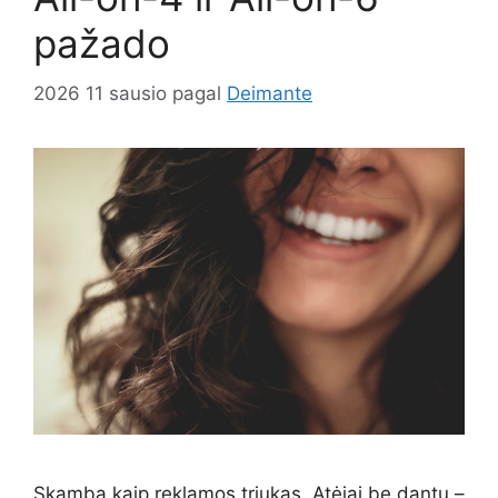
pažado
2026 11 sausio
pagal
Deimante
Skamba kaip reklamos triukas. Atėjai be dantų –