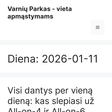
Pereiti
Varnių Parkas - vieta
prie
apmąstymams
turinio
Meniu
Diena:
2026-01-11
Visi dantys per vieną
dieną: kas slepiasi už
All-on-4 ir All-on-6