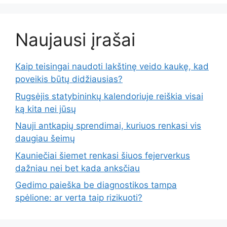
Naujausi įrašai
Kaip teisingai naudoti lakštinę veido kaukę, kad
poveikis būtų didžiausias?
Rugsėjis statybininkų kalendoriuje reiškia visai
ką kita nei jūsų
Nauji antkapių sprendimai, kuriuos renkasi vis
daugiau šeimų
Kauniečiai šiemet renkasi šiuos fejerverkus
dažniau nei bet kada anksčiau
Gedimo paieška be diagnostikos tampa
spėlione: ar verta taip rizikuoti?