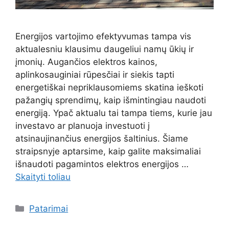
Energijos vartojimo efektyvumas tampa vis
aktualesniu klausimu daugeliui namų ūkių ir
įmonių. Augančios elektros kainos,
aplinkosauginiai rūpesčiai ir siekis tapti
energetiškai nepriklausomiems skatina ieškoti
pažangių sprendimų, kaip išmintingiau naudoti
energiją. Ypač aktualu tai tampa tiems, kurie jau
investavo ar planuoja investuoti į
atsinaujinančius energijos šaltinius. Šiame
straipsnyje aptarsime, kaip galite maksimaliai
išnaudoti pagamintos elektros energijos …
Skaityti toliau
Kategorijos
Patarimai