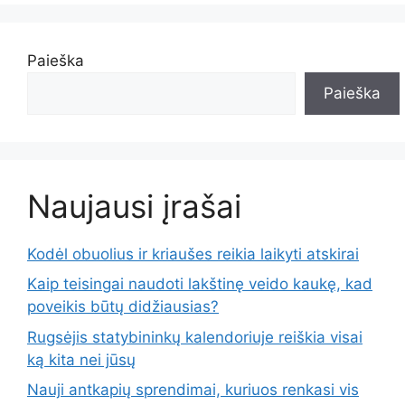
Paieška
Paieška
Naujausi įrašai
Kodėl obuolius ir kriaušes reikia laikyti atskirai
Kaip teisingai naudoti lakštinę veido kaukę, kad
poveikis būtų didžiausias?
Rugsėjis statybininkų kalendoriuje reiškia visai
ką kita nei jūsų
Nauji antkapių sprendimai, kuriuos renkasi vis