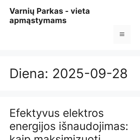
Pereiti
Varnių Parkas - vieta
prie
apmąstymams
turinio
Meniu
Diena:
2025-09-28
Efektyvus elektros
energijos išnaudojimas:
kaip maksimizuoti