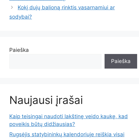
Kokį dujų balioną rinktis vasarnamiui ar
sodybai?
Paieška
Paieška
Naujausi įrašai
Kaip teisingai naudoti lakštinę veido kaukę, kad
poveikis būtų didžiausias?
Rugsėjis statybininkų kalendoriuje reiškia visai