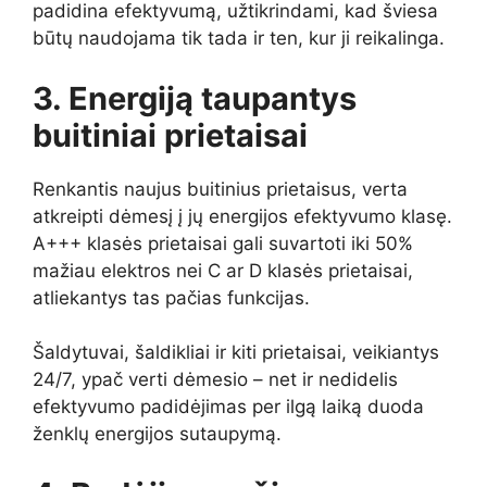
padidina efektyvumą, užtikrindami, kad šviesa
būtų naudojama tik tada ir ten, kur ji reikalinga.
3. Energiją taupantys
buitiniai prietaisai
Renkantis naujus buitinius prietaisus, verta
atkreipti dėmesį į jų energijos efektyvumo klasę.
A+++ klasės prietaisai gali suvartoti iki 50%
mažiau elektros nei C ar D klasės prietaisai,
atliekantys tas pačias funkcijas.
Šaldytuvai, šaldikliai ir kiti prietaisai, veikiantys
24/7, ypač verti dėmesio – net ir nedidelis
efektyvumo padidėjimas per ilgą laiką duoda
ženklų energijos sutaupymą.