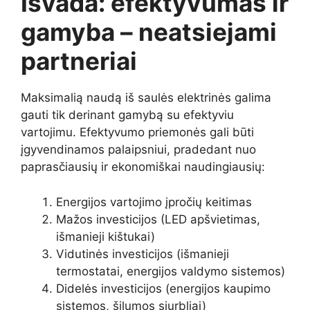
Išvada: efektyvumas ir
gamyba – neatsiejami
partneriai
Maksimalią naudą iš saulės elektrinės galima
gauti tik derinant gamybą su efektyviu
vartojimu. Efektyvumo priemonės gali būti
įgyvendinamos palaipsniui, pradedant nuo
paprasčiausių ir ekonomiškai naudingiausių:
Energijos vartojimo įpročių keitimas
Mažos investicijos (LED apšvietimas,
išmanieji kištukai)
Vidutinės investicijos (išmanieji
termostatai, energijos valdymo sistemos)
Didelės investicijos (energijos kaupimo
sistemos, šilumos siurbliai)