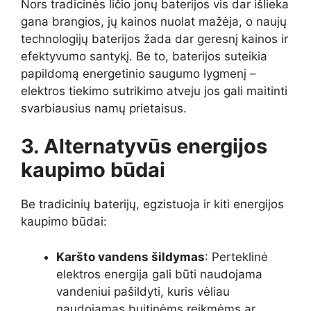
Nors tradicinės ličio jonų baterijos vis dar išlieka
gana brangios, jų kainos nuolat mažėja, o naujų
technologijų baterijos žada dar geresnį kainos ir
efektyvumo santykį. Be to, baterijos suteikia
papildomą energetinio saugumo lygmenį –
elektros tiekimo sutrikimo atveju jos gali maitinti
svarbiausius namų prietaisus.
3. Alternatyvūs energijos
kaupimo būdai
Be tradicinių baterijų, egzistuoja ir kiti energijos
kaupimo būdai:
Karšto vandens šildymas
: Perteklinė
elektros energija gali būti naudojama
vandeniui pašildyti, kuris vėliau
naudojamas buitinėms reikmėms ar