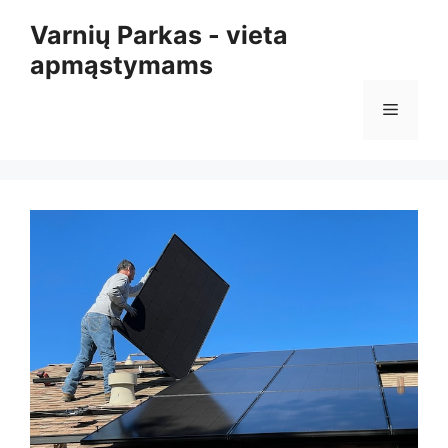
Pereiti
Varnių Parkas - vieta
prie
apmąstymams
turinio
Meniu