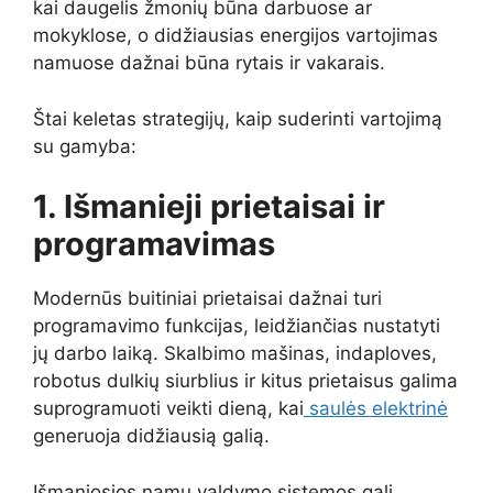
kai daugelis žmonių būna darbuose ar
mokyklose, o didžiausias energijos vartojimas
namuose dažnai būna rytais ir vakarais.
Štai keletas strategijų, kaip suderinti vartojimą
su gamyba:
1. Išmanieji prietaisai ir
programavimas
Modernūs buitiniai prietaisai dažnai turi
programavimo funkcijas, leidžiančias nustatyti
jų darbo laiką. Skalbimo mašinas, indaploves,
robotus dulkių siurblius ir kitus prietaisus galima
suprogramuoti veikti dieną, kai
saulės elektrinė
generuoja didžiausią galią.
Išmaniosios namų valdymo sistemos gali