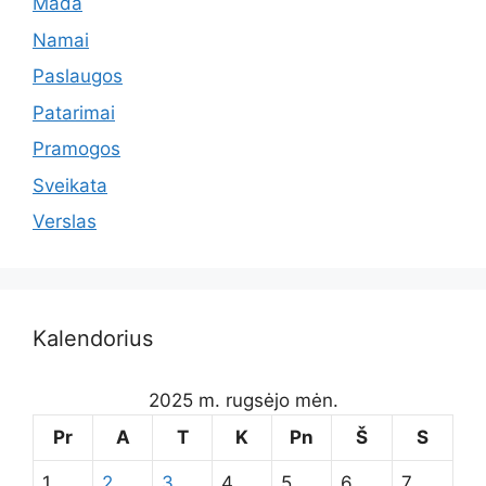
Mada
Namai
Paslaugos
Patarimai
Pramogos
Sveikata
Verslas
Kalendorius
2025 m. rugsėjo mėn.
Pr
A
T
K
Pn
Š
S
1
2
3
4
5
6
7