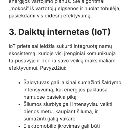
energijos vartojimo planus. Šie algoritmai
„mokosi” iš vartotojų elgsenos ir nuolat tobulėja,
pasiekdami vis didesnį efektyvumą.
3. Daiktų internetas (IoT)
IoT prietaisai leidžia sukurti integruotą namų
ekosistemą, kurioje visi įrenginiai komunikuoja
tarpusavyje ir derina savo veiklą maksimaliam
efektyvumui. Pavyzdžiui:
Šaldytuvas gali laikinai sumažinti šaldymo
intensyvumą, kai energijos paklausa
namuose pasiekia piką
Šilumos siurblys gali intensyviau veikti
dienos metu, kaupiant šilumą, ir
sumažinti galią vakare
Elektromobilio įkrovimas gali būti