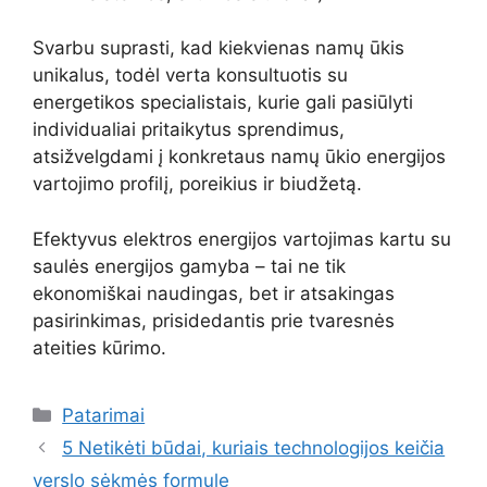
Svarbu suprasti, kad kiekvienas namų ūkis
unikalus, todėl verta konsultuotis su
energetikos specialistais, kurie gali pasiūlyti
individualiai pritaikytus sprendimus,
atsižvelgdami į konkretaus namų ūkio energijos
vartojimo profilį, poreikius ir biudžetą.
Efektyvus elektros energijos vartojimas kartu su
saulės energijos gamyba – tai ne tik
ekonomiškai naudingas, bet ir atsakingas
pasirinkimas, prisidedantis prie tvaresnės
ateities kūrimo.
Kategorijos
Patarimai
5 Netikėti būdai, kuriais technologijos keičia
verslo sėkmės formulę