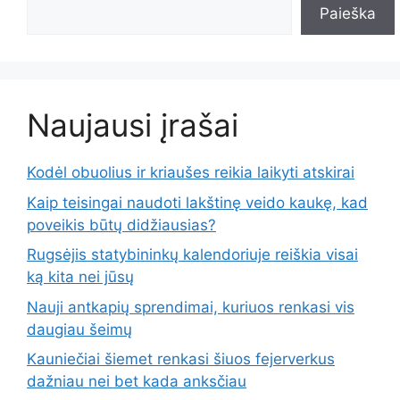
Paieška
Naujausi įrašai
Kodėl obuolius ir kriaušes reikia laikyti atskirai
Kaip teisingai naudoti lakštinę veido kaukę, kad
poveikis būtų didžiausias?
Rugsėjis statybininkų kalendoriuje reiškia visai
ką kita nei jūsų
Nauji antkapių sprendimai, kuriuos renkasi vis
daugiau šeimų
Kauniečiai šiemet renkasi šiuos fejerverkus
dažniau nei bet kada anksčiau