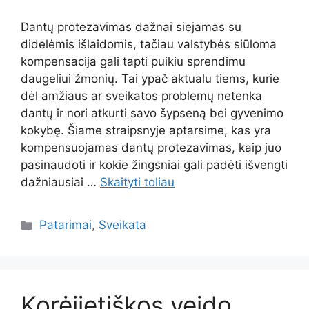
Dantų protezavimas dažnai siejamas su
didelėmis išlaidomis, tačiau valstybės siūloma
kompensacija gali tapti puikiu sprendimu
daugeliui žmonių. Tai ypač aktualu tiems, kurie
dėl amžiaus ar sveikatos problemų netenka
dantų ir nori atkurti savo šypseną bei gyvenimo
kokybę. Šiame straipsnyje aptarsime, kas yra
kompensuojamas dantų protezavimas, kaip juo
pasinaudoti ir kokie žingsniai gali padėti išvengti
dažniausiai …
Skaityti toliau
Kategorijos
Patarimai
,
Sveikata
Korėjietiškos veido