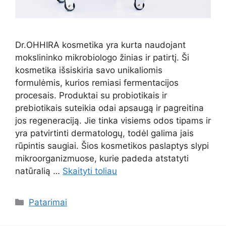
Dr.OHHIRA kosmetika yra kurta naudojant
mokslininko mikrobiologo žinias ir patirtį. Ši
kosmetika išsiskiria savo unikaliomis
formulėmis, kurios remiasi fermentacijos
procesais. Produktai su probiotikais ir
prebiotikais suteikia odai apsaugą ir pagreitina
jos regeneraciją. Jie tinka visiems odos tipams ir
yra patvirtinti dermatologų, todėl galima jais
rūpintis saugiai. Šios kosmetikos paslaptys slypi
mikroorganizmuose, kurie padeda atstatyti
natūralią …
Skaityti toliau
Kategorijos
Patarimai