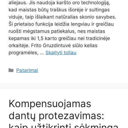
aliejaus. Jis naudoja karšto oro technologiją,
kad maistas būtų traškus išorėje ir sultingas
viduje, taip išlaikant natūralias skonio savybes.
Ši prietaiso funkcija leidžia lengviau ir greičiau
ruošti mėgstamus patiekalus, nes maistas
kepamas iki 1,5 karto greičiau nei tradicinėje
orkaitėje. Frito Gruzdintuvė siūlo kelias
programėles, …
Skaityti toliau
Kategorijos
Patarimai
Kompensuojamas
dantų protezavimas:
kaip užtikrinti sėkmingą