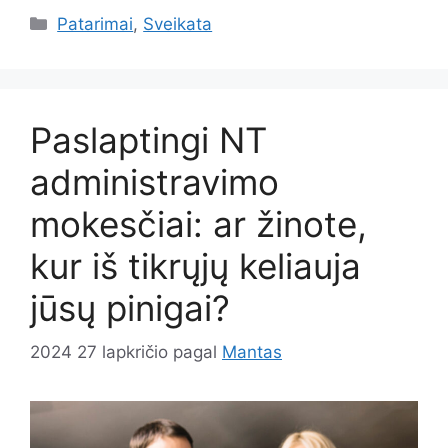
Kategorijos
Patarimai
,
Sveikata
Paslaptingi NT
administravimo
mokesčiai: ar žinote,
kur iš tikrųjų keliauja
jūsų pinigai?
2024 27 lapkričio
pagal
Mantas