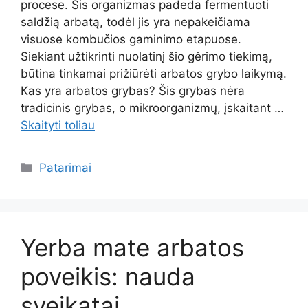
procese. Šis organizmas padeda fermentuoti
saldžią arbatą, todėl jis yra nepakeičiama
visuose kombučios gaminimo etapuose.
Siekiant užtikrinti nuolatinį šio gėrimo tiekimą,
būtina tinkamai prižiūrėti arbatos grybo laikymą.
Kas yra arbatos grybas? Šis grybas nėra
tradicinis grybas, o mikroorganizmų, įskaitant …
Skaityti toliau
Kategorijos
Patarimai
Yerba mate arbatos
poveikis: nauda
sveikatai