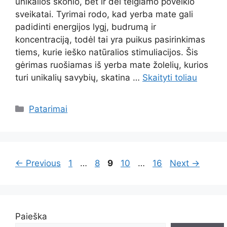
unikalios skonio, bet ir dėl teigiamo poveikio
sveikatai. Tyrimai rodo, kad yerba mate gali
padidinti energijos lygį, budrumą ir
koncentraciją, todėl tai yra puikus pasirinkimas
tiems, kurie ieško natūralios stimuliacijos. Šis
gėrimas ruošiamas iš yerba mate žolelių, kurios
turi unikalių savybių, skatina …
Skaityti toliau
Kategorijos
Patarimai
Page
Page
Page
Page
Page
←
Previous
1
…
8
9
10
…
16
Next
→
Paieška