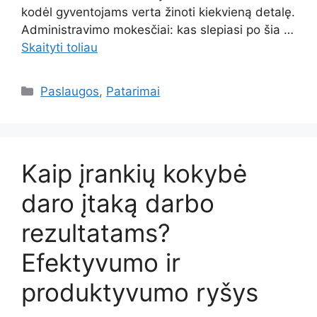
kodėl gyventojams verta žinoti kiekvieną detalę.
Administravimo mokesčiai: kas slepiasi po šia …
Skaityti toliau
Kategorijos
Paslaugos
,
Patarimai
Kaip įrankių kokybė
daro įtaką darbo
rezultatams?
Efektyvumo ir
produktyvumo ryšys