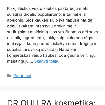
Korėjietiškos veido kaukės pastaruoju metu
sulaukia didelio populiarumo, ir tai nekelia
abejonių. Šios kaukės siūlo įvairiapusę naudą
odai, įskaitant intensyvų drėkinimą ir
sudirginimų mažinimą. Jos yra žinomos dėl savo
unikalių ingredientų, tokių kaip hialurono rūgštis
ir alavijas, kurie padeda išlaikyti odos drėgmę ir
suteikia jai sveiką išvaizdą. Naudojant
korėjietiškas veido kaukes, oda gauna vertingų
maistingųjų …
Skaityti toliau
Kategorijos
Patarimai
DR.OHHIRA kosmetika: