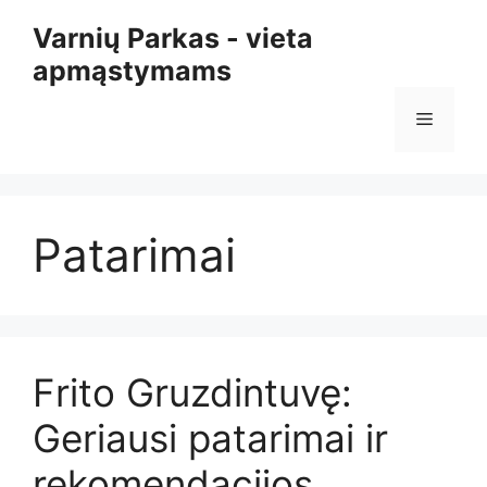
Pereiti
Varnių Parkas - vieta
prie
apmąstymams
turinio
Meniu
Patarimai
Frito Gruzdintuvę:
Geriausi patarimai ir
rekomendacijos