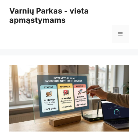
Pereiti
Varnių Parkas - vieta
prie
apmąstymams
turinio
Meniu