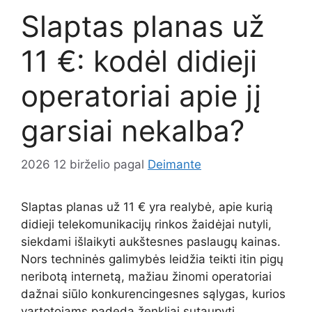
Slaptas planas už
11 €: kodėl didieji
operatoriai apie jį
garsiai nekalba?
2026 12 birželio
pagal
Deimante
Slaptas planas už 11 € yra realybė, apie kurią
didieji telekomunikacijų rinkos žaidėjai nutyli,
siekdami išlaikyti aukštesnes paslaugų kainas.
Nors techninės galimybės leidžia teikti itin pigų
neribotą internetą, mažiau žinomi operatoriai
dažnai siūlo konkurencingesnes sąlygas, kurios
vartotojams padeda ženkliai sutaupyti.