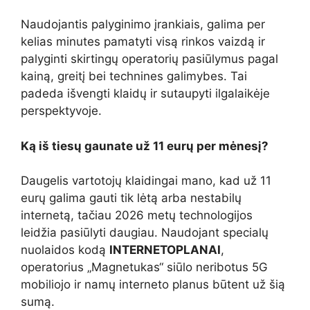
Naudojantis palyginimo įrankiais, galima per
kelias minutes pamatyti visą rinkos vaizdą ir
palyginti skirtingų operatorių pasiūlymus pagal
kainą, greitį bei technines galimybes. Tai
padeda išvengti klaidų ir sutaupyti ilgalaikėje
perspektyvoje.
Ką iš tiesų gaunate už 11 eurų per mėnesį?
Daugelis vartotojų klaidingai mano, kad už 11
eurų galima gauti tik lėtą arba nestabilų
internetą, tačiau 2026 metų technologijos
leidžia pasiūlyti daugiau. Naudojant specialų
nuolaidos kodą
INTERNETOPLANAI
,
operatorius „Magnetukas“ siūlo neribotus 5G
mobiliojo ir namų interneto planus būtent už šią
sumą.