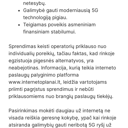
netesybų.
Galimybė gauti moderniausią 5G
technologiją pigiau.
Teigiamas poveikis asmeniniam
finansiniam stabilumui.
Sprendimas keisti operatorių priklauso nuo
individualių poreikių, tačiau faktas, kad rinkoje
egzistuoja pigesnės alternatyvos, yra
neabejotinas. Informacija, kurią teikia interneto
paslaugų palyginimo platforma
www.internetoplanai.lt, leidžia vartotojams
priimti pagrįstus sprendimus ir nebūti
priklausomiems nuo brangių paslaugų tiekėjų.
Pasirinkimas mokėti daugiau už internetą ne
visada reiškia geresnę kokybę, ypač kai rinkoje
atsiranda galimybių gauti neribotą 5G ryšį už