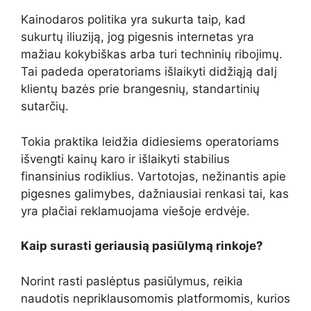
Kainodaros politika yra sukurta taip, kad
sukurtų iliuziją, jog pigesnis internetas yra
mažiau kokybiškas arba turi techninių ribojimų.
Tai padeda operatoriams išlaikyti didžiąją dalį
klientų bazės prie brangesnių, standartinių
sutarčių.
Tokia praktika leidžia didiesiems operatoriams
išvengti kainų karo ir išlaikyti stabilius
finansinius rodiklius. Vartotojas, nežinantis apie
pigesnes galimybes, dažniausiai renkasi tai, kas
yra plačiai reklamuojama viešoje erdvėje.
Kaip surasti geriausią pasiūlymą rinkoje?
Norint rasti paslėptus pasiūlymus, reikia
naudotis nepriklausomomis platformomis, kurios