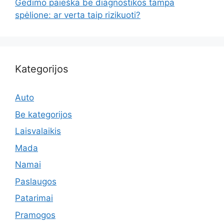
Gedimo paieška be diagnostikos tampa
spėlione: ar verta taip rizikuoti?
Kategorijos
Auto
Be kategorijos
Laisvalaikis
Mada
Namai
Paslaugos
Patarimai
Pramogos