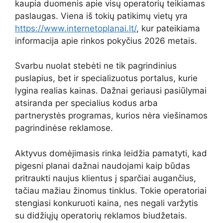
kaupia duomenis apie visų operatorių teikiamas
paslaugas. Viena iš tokių patikimų vietų yra
https://www.internetoplanai.lt/
, kur pateikiama
informacija apie rinkos pokyčius 2026 metais.
Svarbu nuolat stebėti ne tik pagrindinius
puslapius, bet ir specializuotus portalus, kurie
lygina realias kainas. Dažnai geriausi pasiūlymai
atsiranda per specialius kodus arba
partnerystės programas, kurios nėra viešinamos
pagrindinėse reklamose.
Aktyvus domėjimasis rinka leidžia pamatyti, kad
pigesni planai dažnai naudojami kaip būdas
pritraukti naujus klientus į sparčiai augančius,
tačiau mažiau žinomus tinklus. Tokie operatoriai
stengiasi konkuruoti kaina, nes negali varžytis
su didžiųjų operatorių reklamos biudžetais.