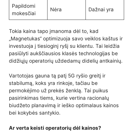
Papildomi
Nėra
Dažnai yra
mokesčiai
Tokia kaina tapo įmanoma dėl to, kad
„Magnetukas“ optimizuoja savo veiklos kaštus ir
investuoja į tiesioginį ryšį su klientu. Tai leidžia
pasiūlyti aukščiausios klasės technologijas be
didžiųjų operatorių uždedamų didelių antkainių.
Vartotojas gauna tą patį 5G ryšio greitį ir
stabilumą, koks yra rinkoje, tačiau be
permokėjimo už prekės ženklą. Tai puikus
pasirinkimas tiems, kurie vertina racionalų
biudžeto planavimą ir ieško optimalaus kainos
bei kokybės santykio.
Ar verta keisti operatorių dėl kainos?