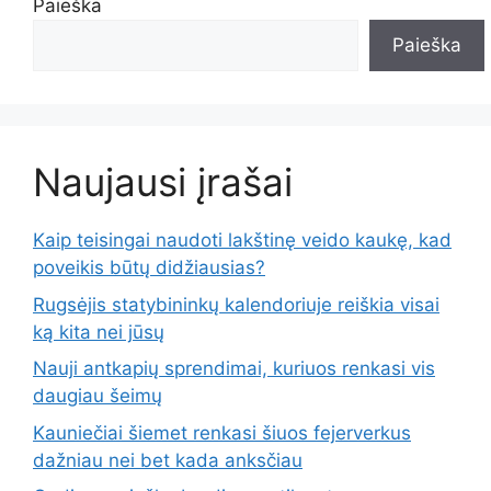
Paieška
Paieška
Naujausi įrašai
Kaip teisingai naudoti lakštinę veido kaukę, kad
poveikis būtų didžiausias?
Rugsėjis statybininkų kalendoriuje reiškia visai
ką kita nei jūsų
Nauji antkapių sprendimai, kuriuos renkasi vis
daugiau šeimų
Kauniečiai šiemet renkasi šiuos fejerverkus
dažniau nei bet kada anksčiau