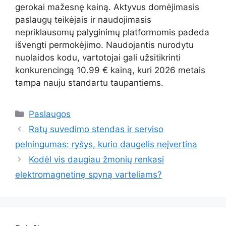
gerokai mažesnę kainą. Aktyvus domėjimasis
paslaugų teikėjais ir naudojimasis
nepriklausomų palyginimų platformomis padeda
išvengti permokėjimo. Naudojantis nurodytu
nuolaidos kodu, vartotojai gali užsitikrinti
konkurencingą 10.99 € kainą, kuri 2026 metais
tampa nauju standartu taupantiems.
Kategorijos
Paslaugos
Ratų suvedimo stendas ir serviso
pelningumas: ryšys, kurio daugelis neįvertina
Kodėl vis daugiau žmonių renkasi
elektromagnetinę spyną varteliams?