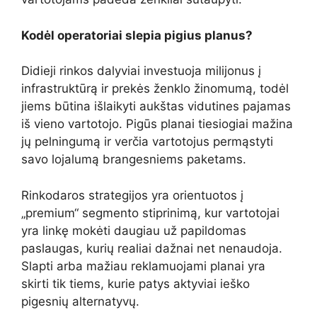
Kodėl operatoriai slepia pigius planus?
Didieji rinkos dalyviai investuoja milijonus į
infrastruktūrą ir prekės ženklo žinomumą, todėl
jiems būtina išlaikyti aukštas vidutines pajamas
iš vieno vartotojo. Pigūs planai tiesiogiai mažina
jų pelningumą ir verčia vartotojus permąstyti
savo lojalumą brangesniems paketams.
Rinkodaros strategijos yra orientuotos į
„premium“ segmento stiprinimą, kur vartotojai
yra linkę mokėti daugiau už papildomas
paslaugas, kurių realiai dažnai net nenaudoja.
Slapti arba mažiau reklamuojami planai yra
skirti tik tiems, kurie patys aktyviai ieško
pigesnių alternatyvų.