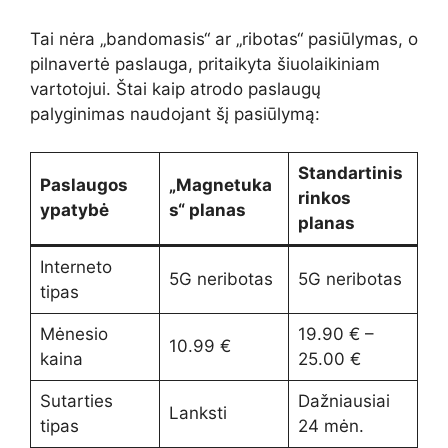
Tai nėra „bandomasis“ ar „ribotas“ pasiūlymas, o
pilnavertė paslauga, pritaikyta šiuolaikiniam
vartotojui. Štai kaip atrodo paslaugų
palyginimas naudojant šį pasiūlymą:
Standartinis
Paslaugos
„Magnetuka
rinkos
ypatybė
s“ planas
planas
Interneto
5G neribotas
5G neribotas
tipas
Mėnesio
19.90 € –
10.99 €
kaina
25.00 €
Sutarties
Dažniausiai
Lanksti
tipas
24 mėn.