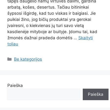
tapęs daugelio namų virtuvės dalimi, gardina
arbatą, košes, desertus. Tačiau bitininkai
šypsosi išgirdę, kad tuo viskas ir baigiasi. Jie
puikiai žino, jog bičių produktai yra gerokai
įvairesni, o kiekvienas jų turi savo vietą
kasdienėje mityboje ar buityje. Įdomu tai, kad
žmonės dažnai pradeda domėtis …
Skaityti
toliau
Kategorijos
Be kategorijos
Paieška
Paieška