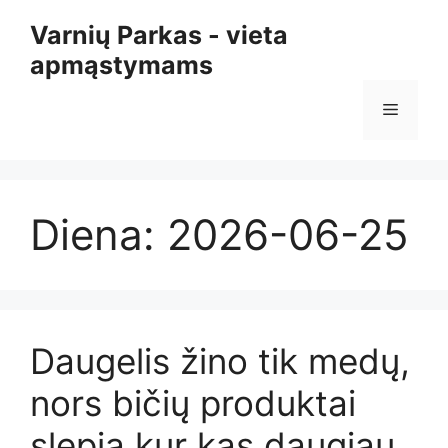
Pereiti
Varnių Parkas - vieta
prie
apmąstymams
turinio
Meniu
Diena:
2026-06-25
Daugelis žino tik medų,
nors bičių produktai
slepia kur kas daugiau