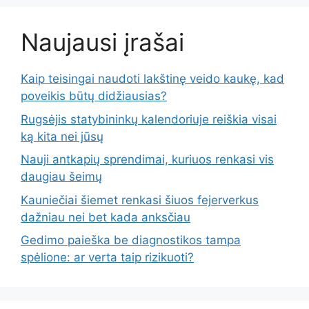
Naujausi įrašai
Kaip teisingai naudoti lakštinę veido kaukę, kad
poveikis būtų didžiausias?
Rugsėjis statybininkų kalendoriuje reiškia visai
ką kita nei jūsų
Nauji antkapių sprendimai, kuriuos renkasi vis
daugiau šeimų
Kauniečiai šiemet renkasi šiuos fejerverkus
dažniau nei bet kada anksčiau
Gedimo paieška be diagnostikos tampa
spėlione: ar verta taip rizikuoti?