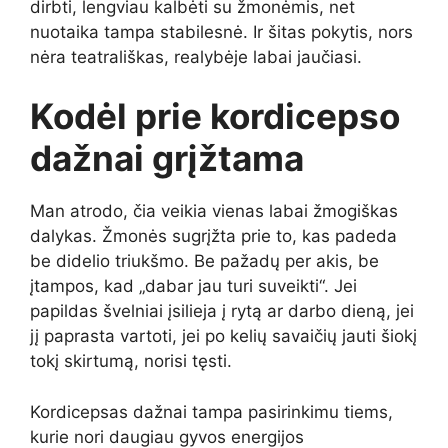
dirbti, lengviau kalbėti su žmonėmis, net
nuotaika tampa stabilesnė. Ir šitas pokytis, nors
nėra teatrališkas, realybėje labai jaučiasi.
Kodėl prie kordicepso
dažnai grįžtama
Man atrodo, čia veikia vienas labai žmogiškas
dalykas. Žmonės sugrįžta prie to, kas padeda
be didelio triukšmo. Be pažadų per akis, be
įtampos, kad „dabar jau turi suveikti“. Jei
papildas švelniai įsilieja į rytą ar darbo dieną, jei
jį paprasta vartoti, jei po kelių savaičių jauti šiokį
tokį skirtumą, norisi tęsti.
Kordicepsas dažnai tampa pasirinkimu tiems,
kurie nori daugiau gyvos energijos