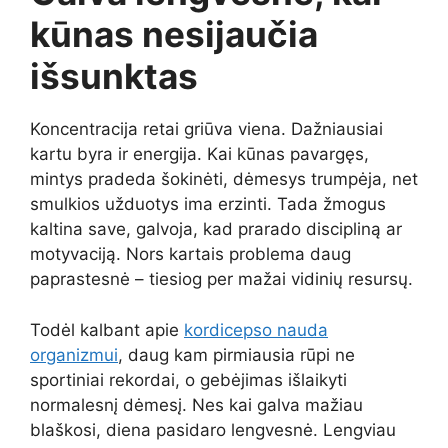
kūnas nesijaučia
išsunktas
Koncentracija retai griūva viena. Dažniausiai
kartu byra ir energija. Kai kūnas pavargęs,
mintys pradeda šokinėti, dėmesys trumpėja, net
smulkios užduotys ima erzinti. Tada žmogus
kaltina save, galvoja, kad prarado discipliną ar
motyvaciją. Nors kartais problema daug
paprastesnė – tiesiog per mažai vidinių resursų.
Todėl kalbant apie
kordicepso nauda
organizmui
, daug kam pirmiausia rūpi ne
sportiniai rekordai, o gebėjimas išlaikyti
normalesnį dėmesį. Nes kai galva mažiau
blaškosi, diena pasidaro lengvesnė. Lengviau