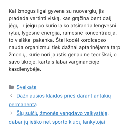
Kai žmogus ilgai gyvena su nuovargiu, jis
pradeda vertinti viską, kas grąžina bent dalį
jėgų. Ir jeigu po kurio laiko atsiranda lengvesni
rytai, lygesnė energija, ramesnė koncentracija,
to visiškai pakanka. Štai kodėl kordicepso
nauda organizmui tiek dažnai aptarinėjama tarp
žmonių, kurie nori jaustis geriau ne teoriškai, o
savo tikroje, kartais labai varginančioje
kasdienybėje.
Kategorijos
Sveikata
Dažniausios klaidos prieš darant antakių
permanentą
Šių sulčių žmonės vengdavo vaikystėje,
dabar jų ieško net sporto klubų lankytojai