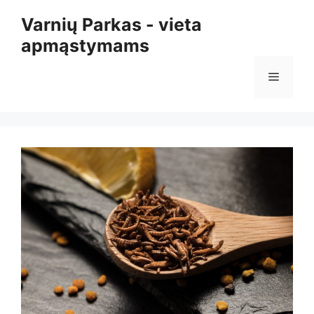
Pereiti
Varnių Parkas - vieta
prie
apmąstymams
turinio
Meniu