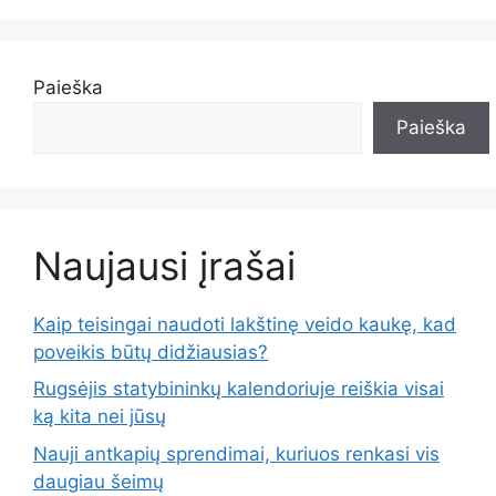
Paieška
Paieška
Naujausi įrašai
Kaip teisingai naudoti lakštinę veido kaukę, kad
poveikis būtų didžiausias?
Rugsėjis statybininkų kalendoriuje reiškia visai
ką kita nei jūsų
Nauji antkapių sprendimai, kuriuos renkasi vis
daugiau šeimų