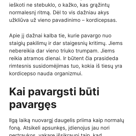
ieškoti ne stebuklo, o kažko, kas grąžintų
normalesnį ritmą. Dėl to vis dažniau akys
užkliūva už vieno pavadinimo – kordicepsas.
Apie jį dažnai kalba tie, kurie pavargo nuo
staigių pakilimų ir dar staigesnių kritimų. Jiems
nebereikia dar vieno triuko trumpam. Jiems
reikia atramos dienai. Ir būtent čia prasideda
rimtesnis susidomėjimas tuo, kokia iš tiesų yra
kordicepso nauda organizmui.
Kai pavargsti būti
pavargęs
Ilgą laiką nuovargį daugelis priima kaip normalų
foną. Atsikeli apsunkęs, įdienojus jau nori
pertraukos, vakare išsikrauni taip, kad