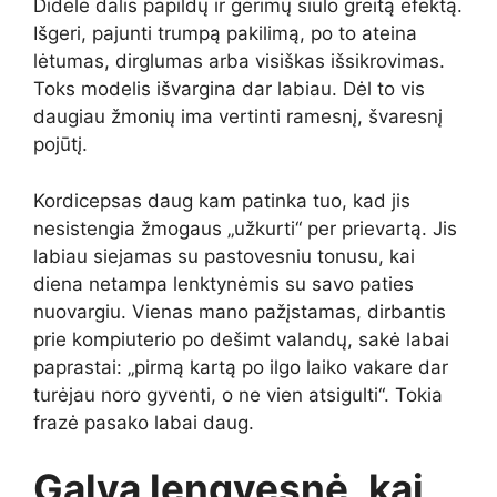
Didelė dalis papildų ir gėrimų siūlo greitą efektą.
Išgeri, pajunti trumpą pakilimą, po to ateina
lėtumas, dirglumas arba visiškas išsikrovimas.
Toks modelis išvargina dar labiau. Dėl to vis
daugiau žmonių ima vertinti ramesnį, švaresnį
pojūtį.
Kordicepsas daug kam patinka tuo, kad jis
nesistengia žmogaus „užkurti“ per prievartą. Jis
labiau siejamas su pastovesniu tonusu, kai
diena netampa lenktynėmis su savo paties
nuovargiu. Vienas mano pažįstamas, dirbantis
prie kompiuterio po dešimt valandų, sakė labai
paprastai: „pirmą kartą po ilgo laiko vakare dar
turėjau noro gyventi, o ne vien atsigulti“. Tokia
frazė pasako labai daug.
Galva lengvesnė, kai