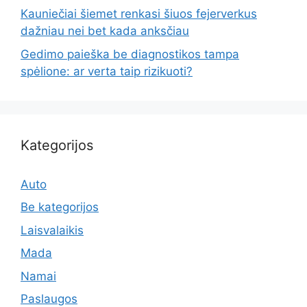
Kauniečiai šiemet renkasi šiuos fejerverkus
dažniau nei bet kada anksčiau
Gedimo paieška be diagnostikos tampa
spėlione: ar verta taip rizikuoti?
Kategorijos
Auto
Be kategorijos
Laisvalaikis
Mada
Namai
Paslaugos