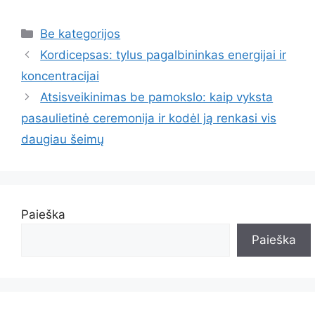
Kategorijos
Be kategorijos
Kordicepsas: tylus pagalbininkas energijai ir
koncentracijai
Atsisveikinimas be pamokslo: kaip vyksta
pasaulietinė ceremonija ir kodėl ją renkasi vis
daugiau šeimų
Paieška
Paieška