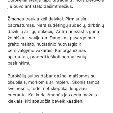
jie buvo ant stalo dešimtmečius.
Žmones traukia keli dalykai. Pirmiausia –
paprastumas. Nėra sudėtingų sudėčių, dirbtinių
dažiklių ar ilgų etikečių. Antra priežastis gana
žemiška – savijauta. Daug kas pavargo nuo
greito maisto, nuolatinio nuovargio ir
persivalgymo vakarais. Kai organizmas
apkrautas, pradedi ieškoti normalesnių
pasirinkimų.
Burokėlių sultys dabar dažnai maišomos su
obuoliais, morkomis ar imbieru. Skonis tampa
švelnesnis, todėl net skeptikai lengviau
pripranta. Kai kurie žmonės jas geria mažais
kiekiais, kiti spaudžia beveik kasdien.