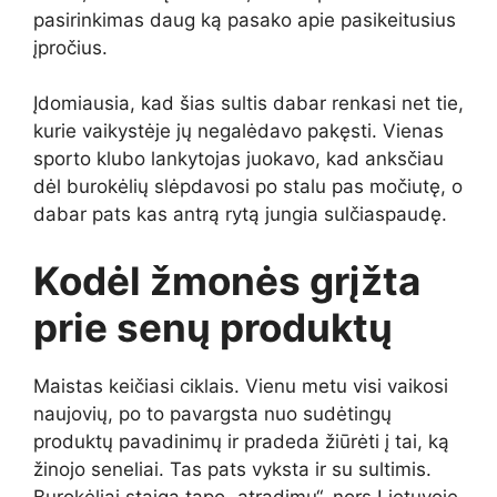
pasirinkimas daug ką pasako apie pasikeitusius
įpročius.
Įdomiausia, kad šias sultis dabar renkasi net tie,
kurie vaikystėje jų negalėdavo pakęsti. Vienas
sporto klubo lankytojas juokavo, kad anksčiau
dėl burokėlių slėpdavosi po stalu pas močiutę, o
dabar pats kas antrą rytą jungia sulčiaspaudę.
Kodėl žmonės grįžta
prie senų produktų
Maistas keičiasi ciklais. Vienu metu visi vaikosi
naujovių, po to pavargsta nuo sudėtingų
produktų pavadinimų ir pradeda žiūrėti į tai, ką
žinojo seneliai. Tas pats vyksta ir su sultimis.
Burokėliai staiga tapo „atradimu“, nors Lietuvoje