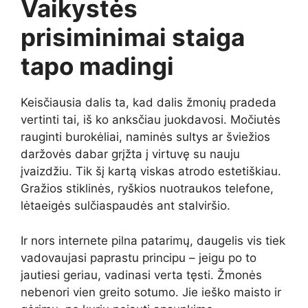
Vaikystės
prisiminimai staiga
tapo madingi
Keisčiausia dalis ta, kad dalis žmonių pradeda
vertinti tai, iš ko anksčiau juokdavosi. Močiutės
rauginti burokėliai, naminės sultys ar šviežios
daržovės dabar grįžta į virtuvę su nauju
įvaizdžiu. Tik šį kartą viskas atrodo estetiškiau.
Gražios stiklinės, ryškios nuotraukos telefone,
lėtaeigės sulčiaspaudės ant stalviršio.
Ir nors internete pilna patarimų, daugelis vis tiek
vadovaujasi paprastu principu – jeigu po to
jautiesi geriau, vadinasi verta tęsti. Žmonės
nebenori vien greito sotumo. Jie ieško maisto ir