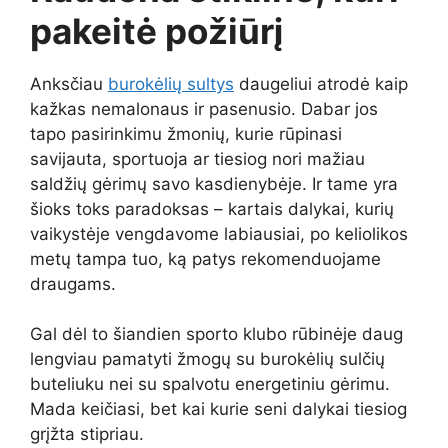
pakeitė požiūrį
Anksčiau
burokėlių sultys
daugeliui atrodė kaip
kažkas nemalonaus ir pasenusio. Dabar jos
tapo pasirinkimu žmonių, kurie rūpinasi
savijauta, sportuoja ar tiesiog nori mažiau
saldžių gėrimų savo kasdienybėje. Ir tame yra
šioks toks paradoksas – kartais dalykai, kurių
vaikystėje vengdavome labiausiai, po keliolikos
metų tampa tuo, ką patys rekomenduojame
draugams.
Gal dėl to šiandien sporto klubo rūbinėje daug
lengviau pamatyti žmogų su burokėlių sulčių
buteliuku nei su spalvotu energetiniu gėrimu.
Mada keičiasi, bet kai kurie seni dalykai tiesiog
grįžta stipriau.