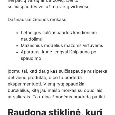
nei pačių vaisių ar daržovių. Dėl to
sulčiaspaudės vėl užima vietą virtuvėse.
Dažniausiai žmonės renkasi:
Lėtaeiges sulčiaspaudes kasdieniam
naudojimui
Mažesnius modelius mažoms virtuvėms
Aparatus, kurie lengvai išsiplauna po
spaudimo
Įdomu tai, kad daug kas sulčiaspaudę nusiperka
dėl vieno produkto, o po to pradeda
eksperimentuoti. Vieną rytą spaudžia
burokėlius, kitą jau maišo morkas su obuoliais
ar salierais. Ta rutina žmonėms pradeda patikti.
Raudona stiklinė, kuri