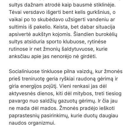
sultys dažnam atrodė kaip bausmė stiklinėje.
Tėvai versdavo išgerti bent kelis gurkšnius, o
vaikai po to skubėdavo užsigerti vandeniu ar
sultimis iš pakelio. Keista, bet dabar situacija
apsivertė aukštyn kojomis. Šiandien burokėlių
sultys atsiduria sporto klubuose, rytinėse
rutinose ir net žmonių šaldytuvuose, kurie
anksčiau apie jas nenorėjo nė girdėti.
Socialiniuose tinkluose pilna vaizdų, kur žmonės
prieš treniruotę geria ryškiai raudoną gėrimą ir
giria energijos pojūtį. Vieni renkasi jas dėl
aktyvesnės dienos, kiti dėl mitybos, treti tiesiog
pavargo nuo saldžių gazuotų gėrimų. Ir čia jau
ne mada dėl mados. Žmonės pradėjo ieškoti
paprastesnių pasirinkimų, kurie duotų daugiau
naudos organizmui.