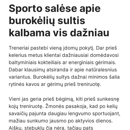
Sporto salėse apie
burokėlių sultis
kalbama vis dažniau
Treneriai pastebi vieną įdomų pokytį. Dar prieš
kelerius metus klientai dažniausiai domėdavosi
baltyminiais kokteiliais ar energiniais gėrimais.
Dabar klausimų atsiranda ir apie natūralesnius
variantus. Burokėlių sultys dažnai minimos šalia
rytinės kavos ar gėrimų prieš treniruotę.
Vieni jas geria prieš bėgimą, kiti prieš sunkesnę
kojų treniruotę. Žmonės pasakoja, kad po kelių
savaičių pajunta daugiau lengvumo sportuojant,
mažiau sunkumo jausmo po aktyvios dienos.
Aišku, stebuklų čia nėra, tačiau pats