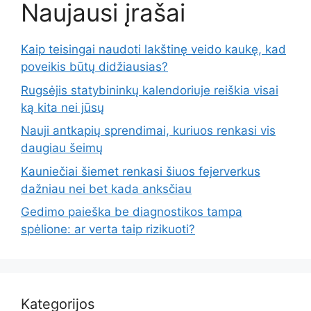
Naujausi įrašai
Kaip teisingai naudoti lakštinę veido kaukę, kad
poveikis būtų didžiausias?
Rugsėjis statybininkų kalendoriuje reiškia visai
ką kita nei jūsų
Nauji antkapių sprendimai, kuriuos renkasi vis
daugiau šeimų
Kauniečiai šiemet renkasi šiuos fejerverkus
dažniau nei bet kada anksčiau
Gedimo paieška be diagnostikos tampa
spėlione: ar verta taip rizikuoti?
Kategorijos