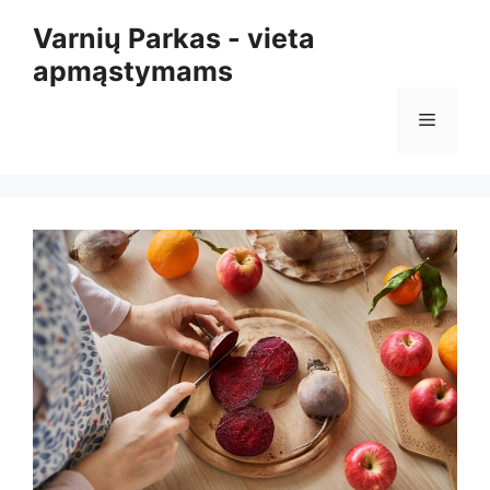
Pereiti
Varnių Parkas - vieta
prie
apmąstymams
turinio
Meniu