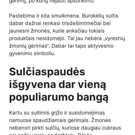
gėrimų, po kurių nejauti apsunkimo.
Pastebima ir kita smulkmena. Burokėlių sultis
dabar dažnai renkasi trisdešimtmečiai bei
jaunesni žmonės, kurie anksčiau tokiais
produktais nesidomėjo. Tai jau nebėra „vyresnių
žmonių gėrimas“. Dabar tai tapo aktyvesnio
gyvenimo simboliu.
Sulčiaspaudės
išgyvena dar vieną
populiarumo bangą
Kartu su sultimis grįžo ir susidomėjimas
namuose spaudžiamais gėrimais. Žmonės
nebenori pirkti sulčių, kuriose daugiau cukraus