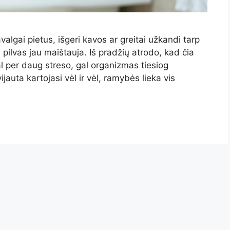
valgai pietus, išgeri kavos ar greitai užkandi tarp
d pilvas jau maištauja. Iš pradžių atrodo, kad čia
al per daug streso, gal organizmas tiesiog
ijauta kartojasi vėl ir vėl, ramybės lieka vis