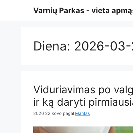
Pereiti
Varnių Parkas - vieta ap
prie
turinio
Diena:
2026-03-
Viduriavimas po valg
ir ką daryti pirmiaus
2026 22 kovo
pagal
Mantas