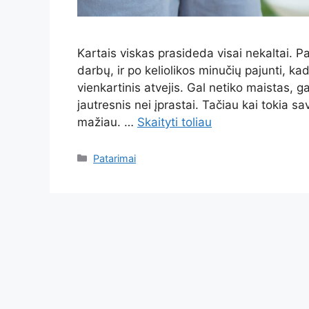
Kartais viskas prasideda visai nekaltai. Pa
darbų, ir po keliolikos minučių pajunti, ka
vienkartinis atvejis. Gal netiko maistas, g
jautresnis nei įprastai. Tačiau kai tokia sav
mažiau. …
Skaityti toliau
Kategorijos
Patarimai