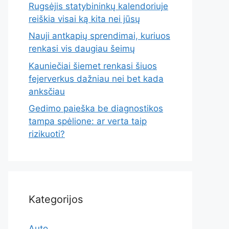
Rugsėjis statybininkų kalendoriuje
reiškia visai ką kita nei jūsų
Nauji antkapių sprendimai, kuriuos
renkasi vis daugiau šeimų
Kauniečiai šiemet renkasi šiuos
fejerverkus dažniau nei bet kada
anksčiau
Gedimo paieška be diagnostikos
tampa spėlione: ar verta taip
rizikuoti?
Kategorijos
Auto