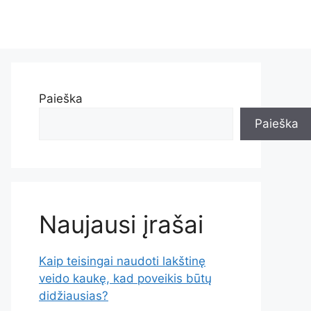
Paieška
Paieška
Naujausi įrašai
Kaip teisingai naudoti lakštinę
veido kaukę, kad poveikis būtų
didžiausias?