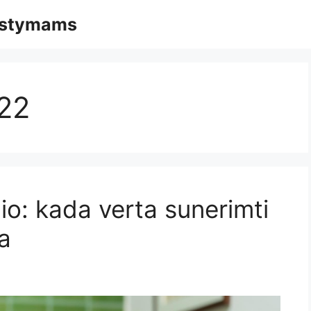
mąstymams
22
io: kada verta sunerimti
ia