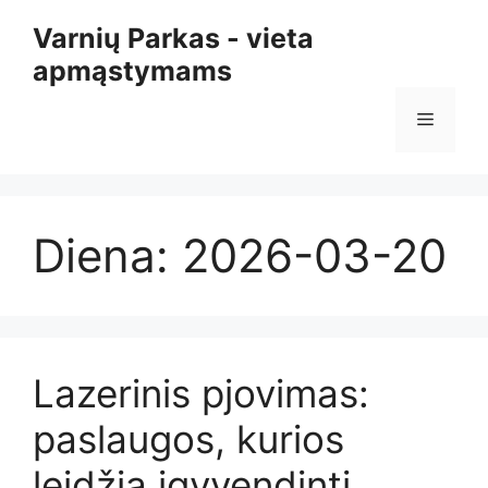
Pereiti
Varnių Parkas - vieta
prie
apmąstymams
turinio
Meniu
Diena:
2026-03-20
Lazerinis pjovimas:
paslaugos, kurios
leidžia įgyvendinti