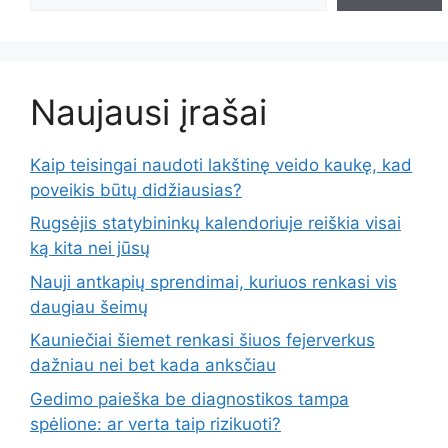
Naujausi įrašai
Kaip teisingai naudoti lakštinę veido kaukę, kad
poveikis būtų didžiausias?
Rugsėjis statybininkų kalendoriuje reiškia visai
ką kita nei jūsų
Nauji antkapių sprendimai, kuriuos renkasi vis
daugiau šeimų
Kauniečiai šiemet renkasi šiuos fejerverkus
dažniau nei bet kada anksčiau
Gedimo paieška be diagnostikos tampa
spėlione: ar verta taip rizikuoti?