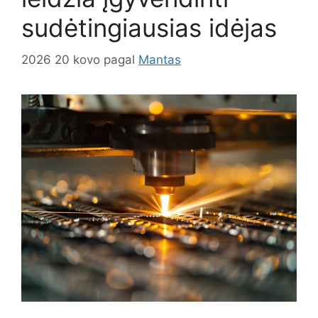
sudėtingiausias idėjas
2026 20 kovo
pagal
Mantas