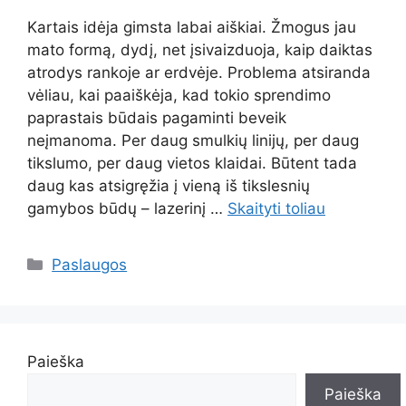
Kartais idėja gimsta labai aiškiai. Žmogus jau
mato formą, dydį, net įsivaizduoja, kaip daiktas
atrodys rankoje ar erdvėje. Problema atsiranda
vėliau, kai paaiškėja, kad tokio sprendimo
paprastais būdais pagaminti beveik
neįmanoma. Per daug smulkių linijų, per daug
tikslumo, per daug vietos klaidai. Būtent tada
daug kas atsigręžia į vieną iš tikslesnių
gamybos būdų – lazerinį …
Skaityti toliau
Kategorijos
Paslaugos
Paieška
Paieška