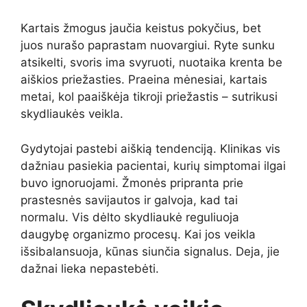
Kartais žmogus jaučia keistus pokyčius, bet
juos nurašo paprastam nuovargiui. Ryte sunku
atsikelti, svoris ima svyruoti, nuotaika krenta be
aiškios priežasties. Praeina mėnesiai, kartais
metai, kol paaiškėja tikroji priežastis – sutrikusi
skydliaukės veikla.
Gydytojai pastebi aiškią tendenciją. Klinikas vis
dažniau pasiekia pacientai, kurių simptomai ilgai
buvo ignoruojami. Žmonės pripranta prie
prastesnės savijautos ir galvoja, kad tai
normalu. Vis dėlto skydliaukė reguliuoja
daugybę organizmo procesų. Kai jos veikla
išsibalansuoja, kūnas siunčia signalus. Deja, jie
dažnai lieka nepastebėti.