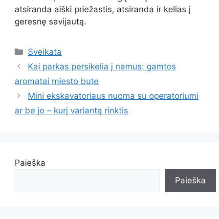
atsiranda aiški priežastis, atsiranda ir kelias į
geresnę savijautą.
Kategorijos
Sveikata
Kai parkas persikelia į namus: gamtos
aromatai miesto bute
Mini ekskavatoriaus nuoma su operatoriumi
ar be jo – kurį variantą rinktis
Paieška
Paieška