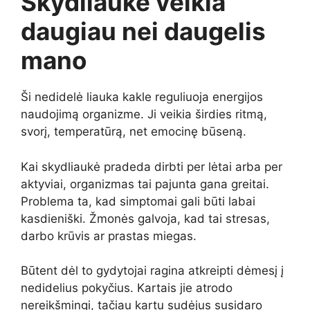
Skydliaukė veikia
daugiau nei daugelis
mano
Ši nedidelė liauka kakle reguliuoja energijos
naudojimą organizme. Ji veikia širdies ritmą,
svorį, temperatūrą, net emocinę būseną.
Kai skydliaukė pradeda dirbti per lėtai arba per
aktyviai, organizmas tai pajunta gana greitai.
Problema ta, kad simptomai gali būti labai
kasdieniški. Žmonės galvoja, kad tai stresas,
darbo krūvis ar prastas miegas.
Būtent dėl to gydytojai ragina atkreipti dėmesį į
nedidelius pokyčius. Kartais jie atrodo
nereikšmingi, tačiau kartu sudėjus susidaro