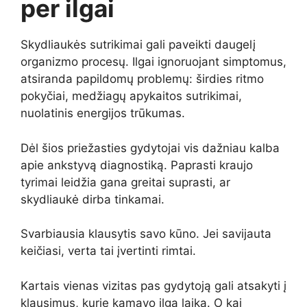
per ilgai
Skydliaukės sutrikimai gali paveikti daugelį
organizmo procesų. Ilgai ignoruojant simptomus,
atsiranda papildomų problemų: širdies ritmo
pokyčiai, medžiagų apykaitos sutrikimai,
nuolatinis energijos trūkumas.
Dėl šios priežasties gydytojai vis dažniau kalba
apie ankstyvą diagnostiką. Paprasti kraujo
tyrimai leidžia gana greitai suprasti, ar
skydliaukė dirba tinkamai.
Svarbiausia klausytis savo kūno. Jei savijauta
keičiasi, verta tai įvertinti rimtai.
Kartais vienas vizitas pas gydytoją gali atsakyti į
klausimus, kurie kamavo ilgą laiką. O kai