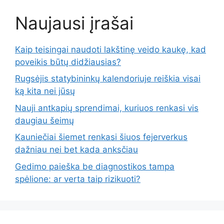
Naujausi įrašai
Kaip teisingai naudoti lakštinę veido kaukę, kad
poveikis būtų didžiausias?
Rugsėjis statybininkų kalendoriuje reiškia visai
ką kita nei jūsų
Nauji antkapių sprendimai, kuriuos renkasi vis
daugiau šeimų
Kauniečiai šiemet renkasi šiuos fejerverkus
dažniau nei bet kada anksčiau
Gedimo paieška be diagnostikos tampa
spėlione: ar verta taip rizikuoti?