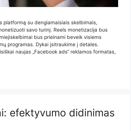
 platformą su dengiamaisiais skelbimais,
netizuoti savo turinį. Reels monetizacija bus
iamiejiskelbimai bus prieinami beveik visiems
imų programas. Dykai įsitraukime į detales.
visiškai naujas „Facebook ads“ reklamos formatas,
ai: efektyvumo didinimas