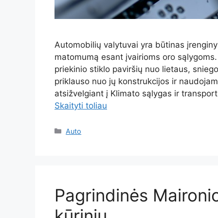
Automobilių valytuvai yra būtinas įrengin
matomumą esant įvairioms oro sąlygoms. Š
priekinio stiklo paviršių nuo lietaus, sni
priklauso nuo jų konstrukcijos ir naudoja
atsižvelgiant į Klimato sąlygas ir transpo
Skaityti toliau
Kategorijos
Auto
Pagrindinės Maironi
kūrinių