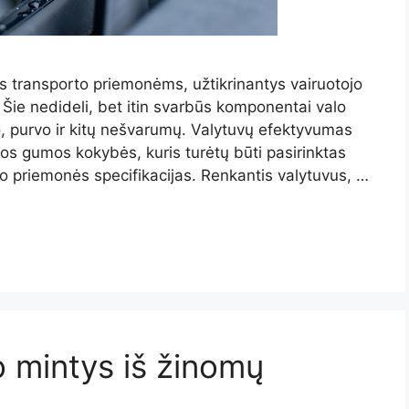
ys transporto priemonėms, užtikrinantys vairuotojo
ie nedideli, bet itin svarbūs komponentai valo
ego, purvo ir kitų nešvarumų. Valytuvų efektyvumas
mos gumos kokybės, kuris turėtų būti pasirinktas
rto priemonės specifikacijas. Renkantis valytuvus, …
o mintys iš žinomų