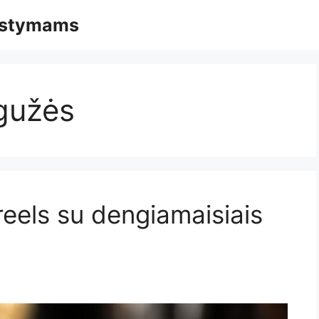
mąstymams
gužės
eels su dengiamaisiais