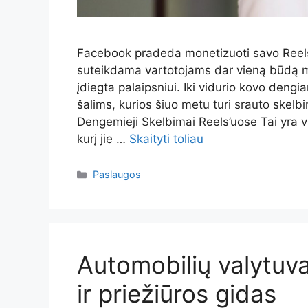
Facebook pradeda monetizuoti savo Reels
suteikdama vartotojams dar vieną būdą mo
įdiegta palaipsniui. Iki vidurio kovo deng
šalims, kurios šiuo metu turi srauto skelb
Dengemieji Skelbimai Reels’uose Tai yra 
kurį jie …
Skaityti toliau
Kategorijos
Paslaugos
Automobilių valytuv
ir priežiūros gidas