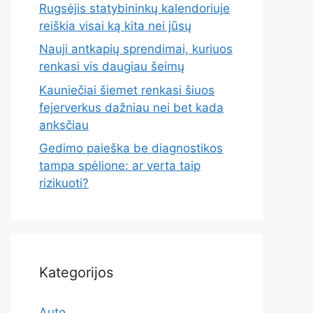
Rugsėjis statybininkų kalendoriuje
reiškia visai ką kita nei jūsų
Nauji antkapių sprendimai, kuriuos
renkasi vis daugiau šeimų
Kauniečiai šiemet renkasi šiuos
fejerverkus dažniau nei bet kada
anksčiau
Gedimo paieška be diagnostikos
tampa spėlione: ar verta taip
rizikuoti?
Kategorijos
Auto