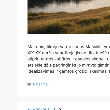
Maironis, tikrojo vardo Jonas Mačiulis, yr
XIX-XX amžių sandūroje jis ne tik atnešė r
stipriu tautos kultūros ir dvasios simboliu.
atsiskleidžia pagrindinės jo mintys: gimtin
idealizavimas ir gamtos grožio iškėlimas
Kategorijos
Patarimai
Page
Page
←
Previous
1
2