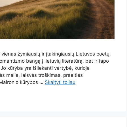
a vienas žymiausių ir įtakingiausių Lietuvos poetų.
omantizmo bangą į lietuvių literatūrą, bet ir tapo
 Jo kūryba yra išliekanti vertybė, kurioje
ės meilė, laisvės troškimas, praeities
. Maironio kūrybos …
Skaityti toliau