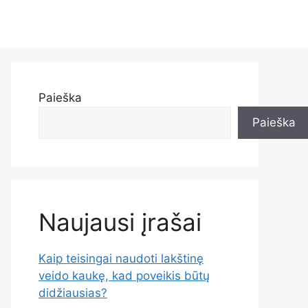
Paieška
Paieška
Naujausi įrašai
Kaip teisingai naudoti lakštinę
veido kaukę, kad poveikis būtų
didžiausias?