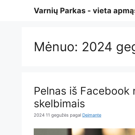
Pereiti
Varnių Parkas - vieta ap
prie
turinio
Mėnuo:
2024 ge
Pelnas iš Facebook r
skelbimais
2024 11 gegužės
pagal
Deimante