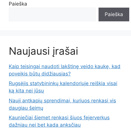
Paieška
Paieška
Naujausi įrašai
Kaip teisingai naudoti lakštinę veido kaukę, kad
poveikis būtų didžiausias?
Rugsėjis statybininkų kalendoriuje reiškia visai
ką kita nei jūsų
Nauji antkapių sprendimai, kuriuos renkasi vis
daugiau šeimų
Kauniečiai šiemet renkasi šiuos fejerverkus
dažniau nei bet kada anksčiau