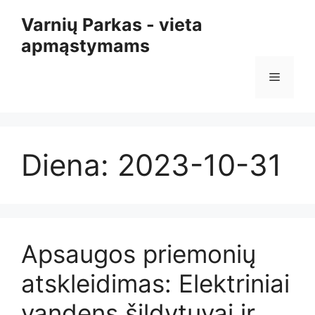
Pereiti
Varnių Parkas - vieta
prie
apmąstymams
turinio
Meniu
Diena:
2023-10-31
Apsaugos priemonių
atskleidimas: Elektriniai
vandens šildytuvai ir