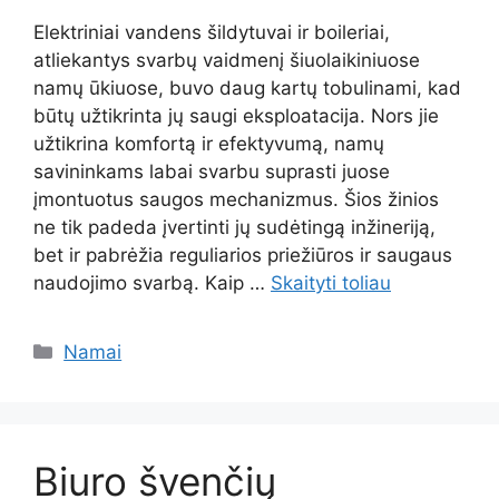
Elektriniai vandens šildytuvai ir boileriai,
atliekantys svarbų vaidmenį šiuolaikiniuose
namų ūkiuose, buvo daug kartų tobulinami, kad
būtų užtikrinta jų saugi eksploatacija. Nors jie
užtikrina komfortą ir efektyvumą, namų
savininkams labai svarbu suprasti juose
įmontuotus saugos mechanizmus. Šios žinios
ne tik padeda įvertinti jų sudėtingą inžineriją,
bet ir pabrėžia reguliarios priežiūros ir saugaus
naudojimo svarbą. Kaip …
Skaityti toliau
Kategorijos
Namai
Biuro švenčių