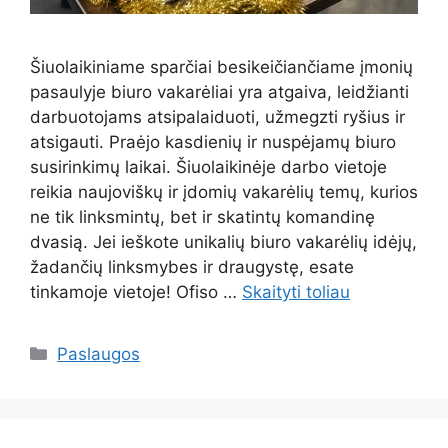
Šiuolaikiniame sparčiai besikeičiančiame įmonių
pasaulyje biuro vakarėliai yra atgaiva, leidžianti
darbuotojams atsipalaiduoti, užmegzti ryšius ir
atsigauti. Praėjo kasdienių ir nuspėjamų biuro
susirinkimų laikai. Šiuolaikinėje darbo vietoje
reikia naujoviškų ir įdomių vakarėlių temų, kurios
ne tik linksmintų, bet ir skatintų komandinę
dvasią. Jei ieškote unikalių biuro vakarėlių idėjų,
žadančių linksmybes ir draugystę, esate
tinkamoje vietoje! Ofiso …
Skaityti toliau
Kategorijos
Paslaugos