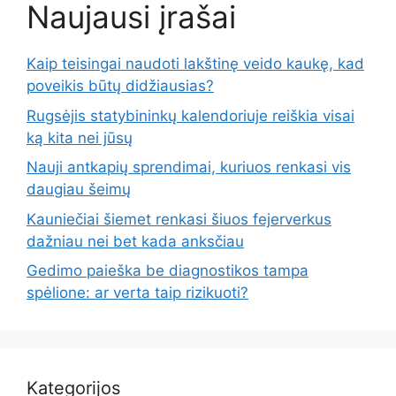
Naujausi įrašai
Kaip teisingai naudoti lakštinę veido kaukę, kad
poveikis būtų didžiausias?
Rugsėjis statybininkų kalendoriuje reiškia visai
ką kita nei jūsų
Nauji antkapių sprendimai, kuriuos renkasi vis
daugiau šeimų
Kauniečiai šiemet renkasi šiuos fejerverkus
dažniau nei bet kada anksčiau
Gedimo paieška be diagnostikos tampa
spėlione: ar verta taip rizikuoti?
Kategorijos