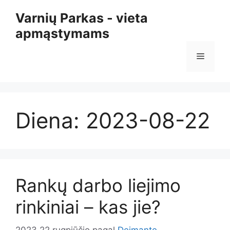
Pereiti
Varnių Parkas - vieta
prie
apmąstymams
turinio
Meniu
Diena:
2023-08-22
Rankų darbo liejimo
rinkiniai – kas jie?
2023 22 rugpjūčio
pagal
Deimante