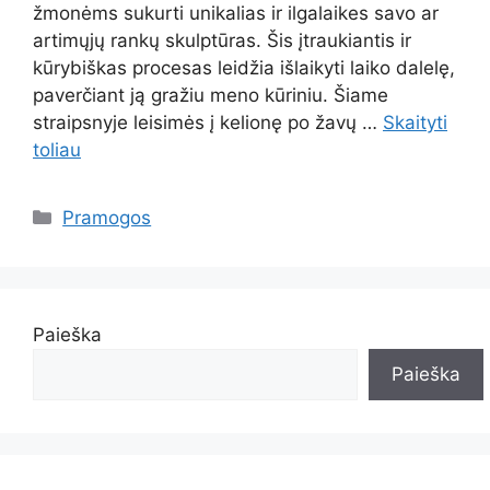
žmonėms sukurti unikalias ir ilgalaikes savo ar
artimųjų rankų skulptūras. Šis įtraukiantis ir
kūrybiškas procesas leidžia išlaikyti laiko dalelę,
paverčiant ją gražiu meno kūriniu. Šiame
straipsnyje leisimės į kelionę po žavų …
Skaityti
toliau
Kategorijos
Pramogos
Paieška
Paieška