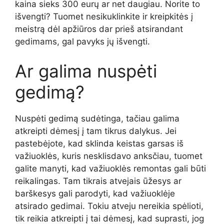
kaina sieks 300 eurų ar net daugiau. Norite to
išvengti? Tuomet nesikuklinkite ir kreipkitės į
meistrą dėl apžiūros dar prieš atsirandant
gedimams, gal pavyks jų išvengti.
Ar galima nuspėti
gedimą?
Nuspėti gedimą sudėtinga, tačiau galima
atkreipti dėmesį į tam tikrus dalykus. Jei
pastebėjote, kad sklinda keistas garsas iš
važiuoklės, kuris nesklisdavo anksčiau, tuomet
galite manyti, kad važiuoklės remontas gali būti
reikalingas. Tam tikrais atvejais ūžesys ar
barškesys gali parodyti, kad važiuoklėje
atsirado gedimai. Tokiu atveju nereikia spėlioti,
tik reikia atkreipti į tai dėmesį, kad suprasti, jog