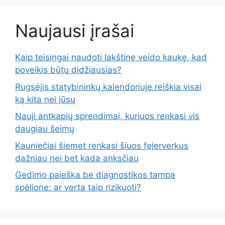
Naujausi įrašai
Kaip teisingai naudoti lakštinę veido kaukę, kad
poveikis būtų didžiausias?
Rugsėjis statybininkų kalendoriuje reiškia visai
ką kita nei jūsų
Nauji antkapių sprendimai, kuriuos renkasi vis
daugiau šeimų
Kauniečiai šiemet renkasi šiuos fejerverkus
dažniau nei bet kada anksčiau
Gedimo paieška be diagnostikos tampa
spėlione: ar verta taip rizikuoti?