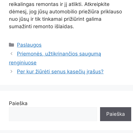
reikalingas remontas ir jį atlikti. Atkreipkite
dėmesį, jog jūsų automobilio priežiūra priklauso
nuo jūsų ir tik tinkamai prižiūrint galima
sumažinti remonto išlaidas.
Kategorijos
Paslaugos
Priemonės, užtikrinančios saugumą
renginiuose
Per kur žiūrėti senus kasečių įrašus?
Paieška
Paieška