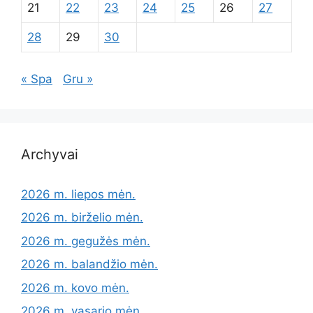
21
22
23
24
25
26
27
28
29
30
« Spa
Gru »
Archyvai
2026 m. liepos mėn.
2026 m. birželio mėn.
2026 m. gegužės mėn.
2026 m. balandžio mėn.
2026 m. kovo mėn.
2026 m. vasario mėn.