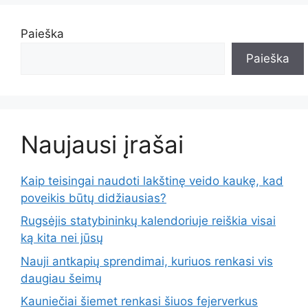
Paieška
Paieška
Naujausi įrašai
Kaip teisingai naudoti lakštinę veido kaukę, kad
poveikis būtų didžiausias?
Rugsėjis statybininkų kalendoriuje reiškia visai
ką kita nei jūsų
Nauji antkapių sprendimai, kuriuos renkasi vis
daugiau šeimų
Kauniečiai šiemet renkasi šiuos fejerverkus