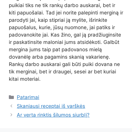
puikiai tiks ne tik rankų darbo auskarai, bet ir
kiti papuošalai. Tad jei norite palepinti merginą ir
parodyti jai, kaip stipriai ją mylite, išrinkite
papuošalus, kurie, jūsų nuomone, jai patiks ir
padovanokite jai. Kas žino, gal ją pradžiuginsite
ir paskatinsite maloniai jums atsidėkoti. Galbūt
mergina jums taip pat padovanos mielą
dovanėlę arba pagamins skanią vakarienę.
Rankų darbo auskarai gali būti puiki dovana ne
tik merginai, bet ir draugei, sesei ar bet kuriai
kitai moteriai.
Kategorijos
Patarimai
Skaniausi receptai iš varškės
Ar verta rinktis šilumos siurblį?