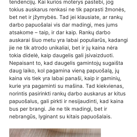
tendencijų. Kai kurios moterys pastebi, jog
tokius auskarus renkasi ne tik paprasti žmonės,
bet net ir įžymybės. Tad jei klausiate, ar rankų
darbo papuošalai vis dar madingi, mes jums
atsakome – taip, ir dar kaip. Rankų darbo
auskarai šiuo metu yra labai populiarūs, kadangi
jie ne tik atrodo unikaliai, bet ir jų kaina nėra
tokia didelė, kaip daugelis gali įsivaizduoti.
Nepaisant to, kad daugelis gamintojų sugaišta
daug laiko, kol pagamina vieną papuošalą, jų
kaina vis tiek yra labai panaši, kaip ir gaminių,
kurie yra pagaminti su mašina. Tad kiekvienas,
norintis pasirinkti rankų darbo auskarus ar kitus
papuošalus, gali pirkti ir nesijaudinti, kad kaina
bus per brangi. Jie ne tik madingi, bet ir
nebrangūs, lyginant su kitais papuošalais.