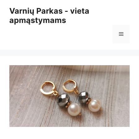
Pereiti
Varnių Parkas - vieta
prie
apmąstymams
turinio
Meniu