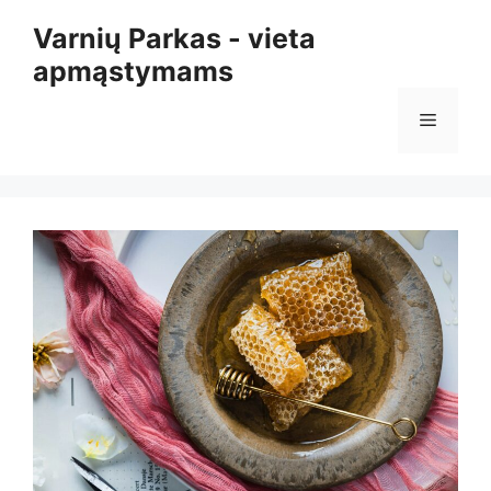
Pereiti
Varnių Parkas - vieta
prie
apmąstymams
turinio
Meniu