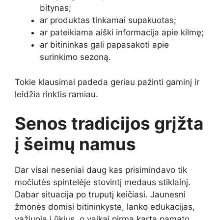
bitynas;
ar produktas tinkamai supakuotas;
ar pateikiama aiški informacija apie kilmę;
ar bitininkas gali papasakoti apie
surinkimo sezoną.
Tokie klausimai padeda geriau pažinti gaminį ir
leidžia rinktis ramiau.
Senos tradicijos grįžta
į šeimų namus
Dar visai neseniai daug kas prisimindavo tik
močiutės spintelėje stovintį medaus stiklainį.
Dabar situacija po truputį keičiasi. Jaunesni
žmonės domisi bitininkyste, lanko edukacijas,
važiuoja į ūkius, o vaikai pirmą kartą pamato,