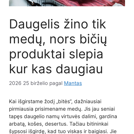
Daugelis žino tik
medų, nors bičių
produktai slepia
kur kas daugiau
2026 25 birželio
pagal
Mantas
Kai išgirstame žodį „bitės“, dažniausiai
pirmiausia prisimename medų. Jis jau seniai
tapęs daugelio namų virtuvės dalimi, gardina
arbatą, košes, desertus. Tačiau bitininkai
šypsosi išgirdę, kad tuo viskas ir baigiasi. Jie