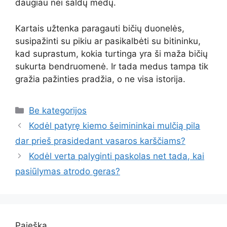
daugiau nei saldų medų.
Kartais užtenka paragauti bičių duonelės,
susipažinti su pikiu ar pasikalbėti su bitininku,
kad suprastum, kokia turtinga yra ši maža bičių
sukurta bendruomenė. Ir tada medus tampa tik
gražia pažinties pradžia, o ne visa istorija.
Kategorijos
Be kategorijos
Kodėl patyrę kiemo šeimininkai mulčią pila
dar prieš prasidedant vasaros karščiams?
Kodėl verta palyginti paskolas net tada, kai
pasiūlymas atrodo geras?
Paieška