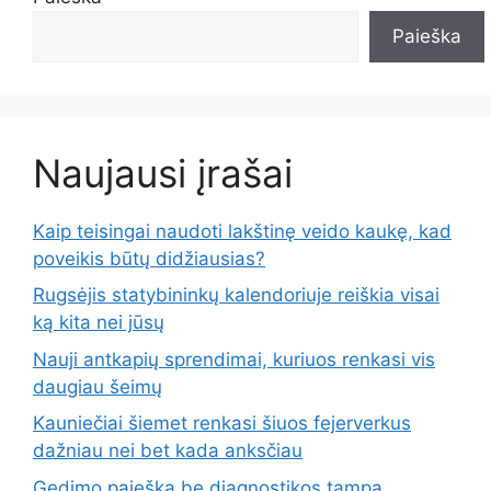
Paieška
Naujausi įrašai
Kaip teisingai naudoti lakštinę veido kaukę, kad
poveikis būtų didžiausias?
Rugsėjis statybininkų kalendoriuje reiškia visai
ką kita nei jūsų
Nauji antkapių sprendimai, kuriuos renkasi vis
daugiau šeimų
Kauniečiai šiemet renkasi šiuos fejerverkus
dažniau nei bet kada anksčiau
Gedimo paieška be diagnostikos tampa