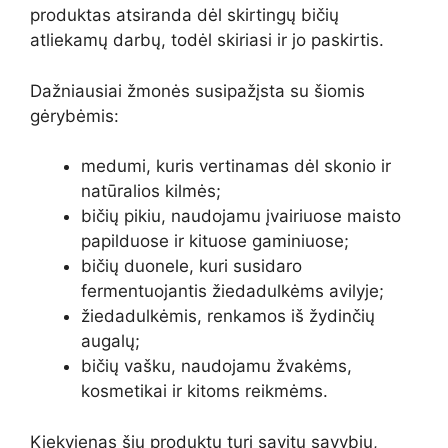
produktas atsiranda dėl skirtingų bičių
atliekamų darbų, todėl skiriasi ir jo paskirtis.
Dažniausiai žmonės susipažįsta su šiomis
gėrybėmis:
medumi, kuris vertinamas dėl skonio ir
natūralios kilmės;
bičių pikiu, naudojamu įvairiuose maisto
papilduose ir kituose gaminiuose;
bičių duonele, kuri susidaro
fermentuojantis žiedadulkėms avilyje;
žiedadulkėmis, renkamos iš žydinčių
augalų;
bičių vašku, naudojamu žvakėms,
kosmetikai ir kitoms reikmėms.
Kiekvienas šių produktų turi savitų savybių,