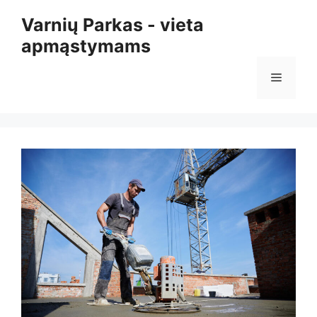
Pereiti
Varnių Parkas - vieta
prie
apmąstymams
turinio
Meniu