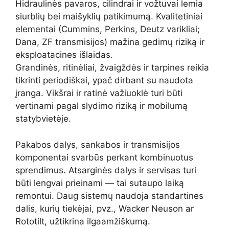
Hidraulinės pavaros, cilindrai ir vožtuvai lemia
siurblių bei maišyklių patikimumą. Kvalitetiniai
elementai (Cummins, Perkins, Deutz varikliai;
Dana, ZF transmisijos) mažina gedimų riziką ir
eksploatacines išlaidas.
Grandinės, ritinėliai, žvaigždės ir tarpines reikia
tikrinti periodiškai, ypač dirbant su naudota
įranga. Vikšrai ir ratinė važiuoklė turi būti
vertinami pagal slydimo riziką ir mobilumą
statybvietėje.
Pakabos dalys, sankabos ir transmisijos
komponentai svarbūs perkant kombinuotus
sprendimus. Atsarginės dalys ir servisas turi
būti lengvai prieinami — tai sutaupo laiką
remontui. Daug sistemų naudoja standartines
dalis, kurių tiekėjai, pvz., Wacker Neuson ar
Rototilt, užtikrina ilgaamžiškumą.