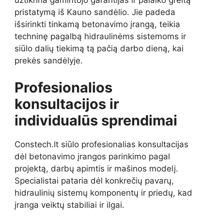
užtikrina gamintojo garantijas ir palaiko greitą
pristatymą iš Kauno sandėlio. Jie padeda
išsirinkti tinkamą betonavimo įrangą, teikia
techninę pagalbą hidraulinėms sistemoms ir
siūlo dalių tiekimą tą pačią darbo dieną, kai
prekės sandėlyje.
Profesionalios
konsultacijos ir
individualūs sprendimai
Constech.lt siūlo profesionalias konsultacijas
dėl betonavimo įrangos parinkimo pagal
projektą, darbų apimtis ir mašinos modelį.
Specialistai pataria dėl konkrečių pavarų,
hidraulinių sistemų komponentų ir priedų, kad
įranga veiktų stabiliai ir ilgai.