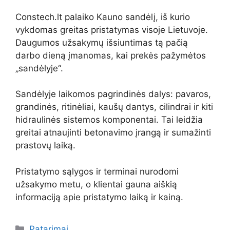
Constech.lt palaiko Kauno sandėlį, iš kurio
vykdomas greitas pristatymas visoje Lietuvoje.
Daugumos užsakymų išsiuntimas tą pačią
darbo dieną įmanomas, kai prekės pažymėtos
„sandėlyje“.
Sandėlyje laikomos pagrindinės dalys: pavaros,
grandinės, ritinėliai, kaušų dantys, cilindrai ir kiti
hidraulinės sistemos komponentai. Tai leidžia
greitai atnaujinti betonavimo įrangą ir sumažinti
prastovų laiką.
Pristatymo sąlygos ir terminai nurodomi
užsakymo metu, o klientai gauna aiškią
informaciją apie pristatymo laiką ir kainą.
Kategorijos
Patarimai