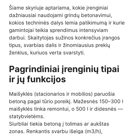
Šiame skyriuje aptariama, kokie įrenginiai
dažniausiai naudojami grindų betonavimui,
kokios techninės dalys lemia patikimumą ir kurie
gamintojai teikia sprendimus intensyviam
darbui. Skaitytojas sužinos konkrečius įrangos
tipus, svarbias dalis ir žinomiausius prekių
ženklus, kuriuos verta svarstyti.
Pagrindiniai įrenginių tipai
ir jų funkcijos
Maišyklės (stacionarios ir mobilios) paruošia
betoną pagal tūrio poreikį. Mažesnės 150–300 l
maišyklės tinka remontui, o 500 l ir didesnės —
statybvietėms.
Siurbliai tiekia betoną į tolimas ar aukštas
zonas. Renkantis svarbu išeiga (m3/h),