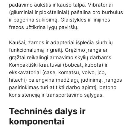
padavimo aukštis ir kaušo talpa. Vibratoriai
(giluminiai ir plokšteliniai) pašalina oro burbulus
ir pagerina sukibimą. Glaistyklės ir linijinės
frezos užtikrina lygų paviršių.
Kaušai, žarnos ir adapteriai išplečia siurblių
funkcionalumą ir greitį. Gręžimo įranga ar
grąžtai reikalingi armavimo skylių darbams.
Kompaktiški krautuvai (bobcat, kubota) ir
ekskavatoriai (case, komatsu, volvo, jcb,
hitachi) palengvina medžiagų judinimą. Įrangos
pasirinkimas turi atitikti darbo apimtį, betono
konsistenciją ir transportavimo sąlygas.
Techninės dalys ir
komponentai