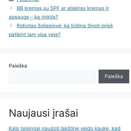
BB kremas su SPF ar atskiras kremas ir
apsauga – ką rinktis?
Robotas žoliapjovė: ką būtina žinoti prieš
patikint jam visą veją?
Paieška
Paieška
Naujausi įrašai
Kaip teisingai naudoti lakštinę veido kaukę, kad