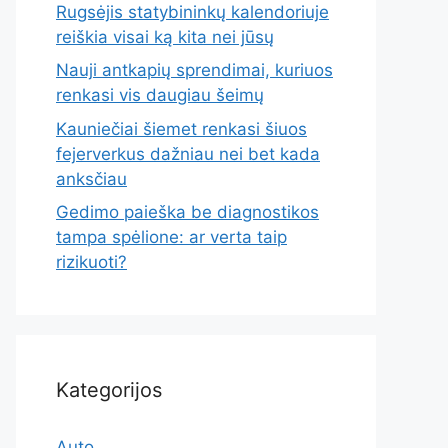
Rugsėjis statybininkų kalendoriuje
reiškia visai ką kita nei jūsų
Nauji antkapių sprendimai, kuriuos
renkasi vis daugiau šeimų
Kauniečiai šiemet renkasi šiuos
fejerverkus dažniau nei bet kada
anksčiau
Gedimo paieška be diagnostikos
tampa spėlione: ar verta taip
rizikuoti?
Kategorijos
Auto