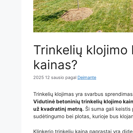
Trinkelių klojimo
kainas?
2025 12 sausio
pagal
Deimante
Trinkelių klojimas yra svarbus sprendimas
Vidutinė betoninių trinkelių klojimo kai
už kvadratinį metrą.
Ši suma gali keistis
sudėtingumo bei plotas, kurioje bus kloja
Klinkerio trinkelių kaina paprastai yra did