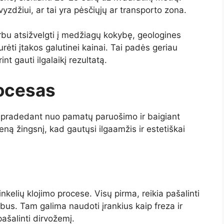
vyzdžiui, ar tai yra pėsčiųjų ar transporto zona.
arbu atsižvelgti į medžiagų kokybę, geologines
turėti įtakos galutinei kainai. Tai padės geriau
int gauti ilgalaikį rezultatą.
rocesas
 pradedant nuo pamatų paruošimo ir baigiant
ieną žingsnį, kad gautųsi ilgaamžis ir estetiškai
kelių klojimo procese. Visų pirma, reikia pašalinti
bus. Tam galima naudoti įrankius kaip freza ir
pašalinti dirvožemį.