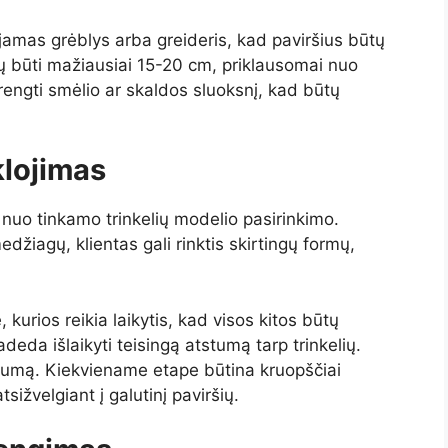
amas grėblys arba greideris, kad paviršius būtų
ėtų būti mažiausiai 15-20 cm, priklausomai nuo
įrengti smėlio ar skaldos sluoksnį, kad būtų
klojimas
 nuo tinkamo trinkelių modelio pasirinkimo.
žiagų, klientas gali rinktis skirtingų formų,
 kurios reikia laikytis, kad visos kitos būtų
adeda išlaikyti teisingą atstumą tarp trinkelių.
ygumą. Kiekviename etape būtina kruopščiai
tsižvelgiant į galutinį paviršių.