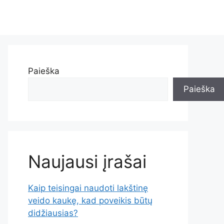
Paieška
Paieška
Naujausi įrašai
Kaip teisingai naudoti lakštinę
veido kaukę, kad poveikis būtų
didžiausias?