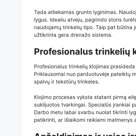
Tada atliekamas grunto lyginimas. Naudoj
lygus. Idealiu atveju, pagrindo storis tur
naudojamų trinkelių tipo. Taip pat būtina 
užtikrinta gera drenažo sistema.
Profesionalus trinkelių 
Profesionalus trinkelių klojimas prasideda
Priklausomai nuo parduotuvėje pateiktų med
spalvų ir tekstūrų trinkeles.
Klojimo procesas vyksta statant pirmą eilę,
suklijuotos tvarkingai. Specialūs įrankiai p
Darbo metu labai svarbu nuolat tikrinti l
patikrinti, ar išlaikomi reikiami matmenys a