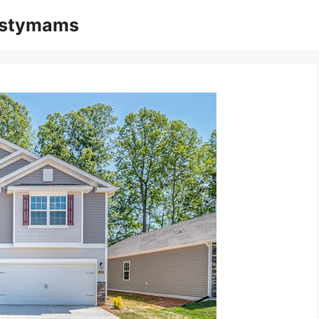
mąstymams