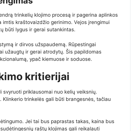
rengimas
ndrą trinkelių klojimo procesą ir pagerina aplinkos
a imtis kraštovaizdžio gerinimo. Vejos įrengimui
tų būti lygus ir gerai sutankintas.
rstymą ir dirvos užspaudemą. Rūpestingai
tai užaugtų ir gerai atrodytų. Šis papildomas
funkcionalumą, ypač kiemuose ir soduose.
imo kritierijai
li svyruoti priklausomai nuo kelių veiksnių.
. Klinkerio trinkelės gali būti brangesnės, tačiau
dėtingumo. Jei tai bus paprastas takas, kaina bus
udėtingesnių raštų klojimas gali reikalauti