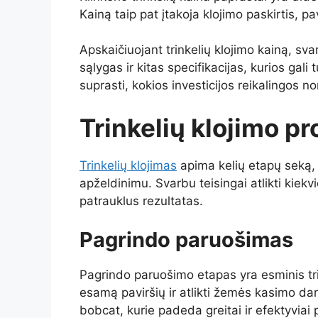
Kainą taip pat įtakoja klojimo paskirtis, pa
Apskaičiuojant trinkelių klojimo kainą, sv
sąlygas ir kitas specifikacijas, kurios gali 
suprasti, kokios investicijos reikalingos nor
Trinkelių klojimo p
Trinkelių klojimas
apima kelių etapų seką,
apželdinimu. Svarbu teisingai atlikti kiekv
patrauklus rezultatas.
Pagrindo paruošimas
Pagrindo paruošimo etapas yra esminis trin
esamą paviršių ir atlikti žemės kasimo dar
bobcat, kurie padeda greitai ir efektyviai 