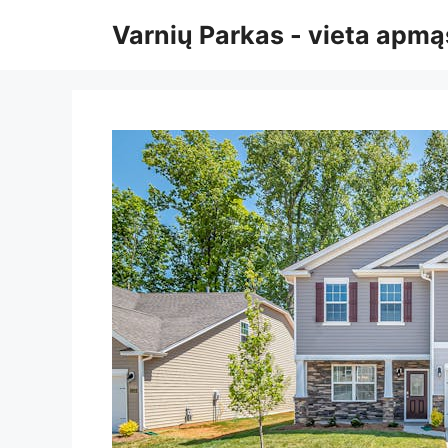
Pereiti
Varnių Parkas - vieta ap
prie
turinio