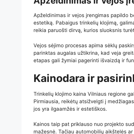
Apželdinimas ir vejos į
Apželdinimas ir vejos įrengimas papildo be
estetiką. Pabaigus trinkelių klojimą, galim
reikia paruošti dirvą, kurios sluoksnis turė
Vejos sėjimo procesas apima sėklų paski
parinktas augalas užtikrina, kad veja grei
etapas gali žymiai pagerinti išvaizdą ir 
Kainodara ir pasirink
Trinkelių klojimo kaina Vilniaus regione ga
Pirmiausia, reikėtų atsižvelgti į medžiagas
jos yra ilgaamžės ir estetiškos.
Kainos taip pat priklauso nuo projekto su
mažesnė. Tačiau automobilių aikštelės ar s