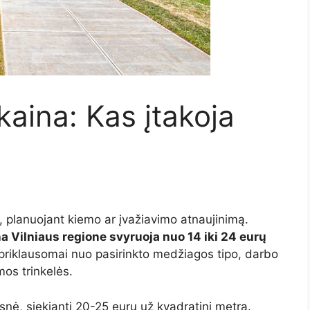
 kaina: Kas įtakoja
, planuojant kiemo ar įvažiavimo atnaujinimą.
na Vilniaus regione svyruoja nuo 14 iki 24 eurų
 priklausomai nuo pasirinkto medžiagos tipo, darbo
mos trinkelės.
esnė, siekianti 20-25 eurų už kvadratinį metrą.