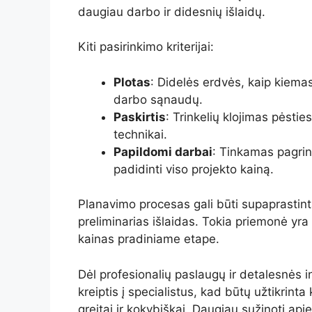
daugiau darbo ir didesnių išlaidų.
Kiti pasirinkimo kriterijai:
Plotas
: Didelės erdvės, kaip kiema
darbo sąnaudų.
Paskirtis
: Trinkelių klojimas pėstie
technikai.
Papildomi darbai
: Tinkamas pagrin
padidinti viso projekto kainą.
Planavimo procesas gali būti supaprastint
preliminarias išlaidas. Tokia priemonė yra p
kainas pradiniame etape.
Dėl profesionalių paslaugų ir detalesnės i
kreiptis į specialistus, kad būtų užtikrint
greitai ir kokybiškai. Daugiau sužinoti api