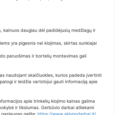
s, kainuos daugiau dėl padidėjusių medžiagų ir
siems yra pigesnis nei klojimas, skirtas sunkiajai
do paruošimas ir bortelių montavimas gali
as naudojant skaičiuokles, kurios padeda įvertinti
atogi ir leidžia vartotojui gauti informaciją apie
nformacijos apie trinkelių klojimo kainas galima
a kokybė ir tikslumas. Gerbūvio darbai atliekami
e paslaugas galite:
https://www.sklypodarbai.lt/
.