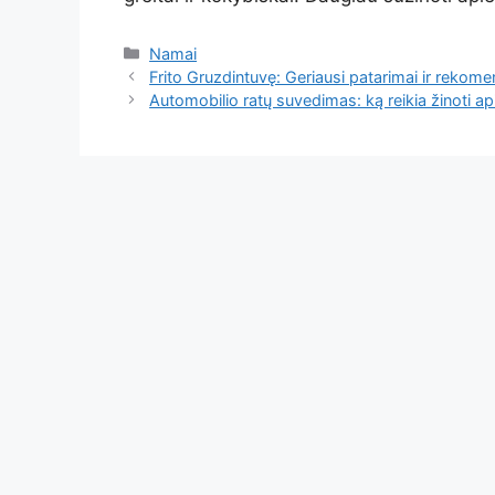
Kategorijos
Namai
Frito Gruzdintuvę: Geriausi patarimai ir rekom
Automobilio ratų suvedimas: ką reikia žinoti api