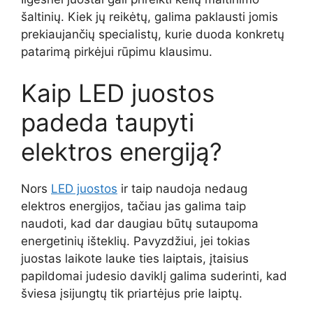
šaltinių. Kiek jų reikėtų, galima paklausti jomis
prekiaujančių specialistų, kurie duoda konkretų
patarimą pirkėjui rūpimu klausimu.
Kaip LED juostos
padeda taupyti
elektros energiją?
Nors
LED juostos
ir taip naudoja nedaug
elektros energijos, tačiau jas galima taip
naudoti, kad dar daugiau būtų sutaupoma
energetinių išteklių. Pavyzdžiui, jei tokias
juostas laikote lauke ties laiptais, įtaisius
papildomai judesio daviklį galima suderinti, kad
šviesa įsijungtų tik priartėjus prie laiptų.