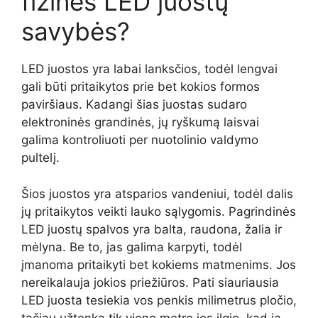
fizinės LED juostų
savybės?
LED juostos yra labai lanksčios, todėl lengvai
gali būti pritaikytos prie bet kokios formos
paviršiaus. Kadangi šias juostas sudaro
elektroninės grandinės, jų ryškumą laisvai
galima kontroliuoti per nuotolinio valdymo
pultelį.
Šios juostos yra atsparios vandeniui, todėl dalis
jų pritaikytos veikti lauko sąlygomis. Pagrindinės
LED juostų spalvos yra balta, raudona, žalia ir
mėlyna. Be to, jas galima karpyti, todėl
įmanoma pritaikyti bet kokiems matmenims. Jos
nereikalauja jokios priežiūros. Pati siauriausia
LED juosta tesiekia vos penkis milimetrus pločio,
tačiau užtenka tik vieno metro jos ilgio, kad ja