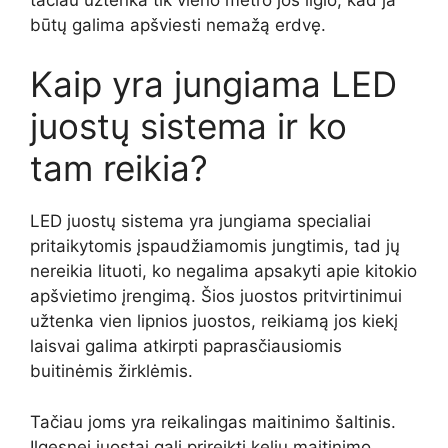
būtų galima apšviesti nemažą erdvę.
Kaip yra jungiama LED
juostų sistema ir ko
tam reikia?
LED juostų sistema yra jungiama specialiai
pritaikytomis įspaudžiamomis jungtimis, tad jų
nereikia lituoti, ko negalima apsakyti apie kitokio
apšvietimo įrengimą. Šios juostos pritvirtinimui
užtenka vien lipnios juostos, reikiamą jos kiekį
laisvai galima atkirpti paprasčiausiomis
buitinėmis žirklėmis.
Tačiau joms yra reikalingas maitinimo šaltinis.
Ilgesnei juostai gali prireikti kelių maitinimo