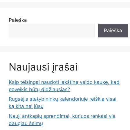
Paieška
Paieška
Naujausi įrašai
Kaip teisingai naudoti lakštinę veido kaukę, kad
poveikis būtų didžiausias?
Rugsėjis statybininkų kalendoriuje reiškia visai
ką kita nei jūsų
Nauji antkapių sprendimai, kuriuos renkasi vis
daugiau šeimų