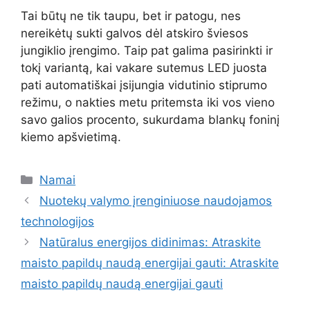
Tai būtų ne tik taupu, bet ir patogu, nes
nereikėtų sukti galvos dėl atskiro šviesos
jungiklio įrengimo. Taip pat galima pasirinkti ir
tokį variantą, kai vakare sutemus LED juosta
pati automatiškai įsijungia vidutinio stiprumo
režimu, o nakties metu pritemsta iki vos vieno
savo galios procento, sukurdama blankų foninį
kiemo apšvietimą.
Kategorijos
Namai
Nuotekų valymo įrenginiuose naudojamos
technologijos
Natūralus energijos didinimas: Atraskite
maisto papildų naudą energijai gauti: Atraskite
maisto papildų naudą energijai gauti