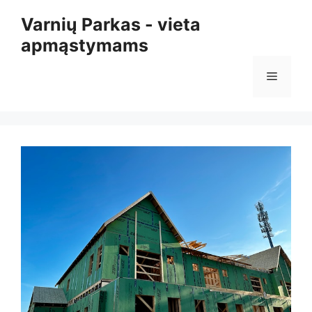
Pereiti
Varnių Parkas - vieta
prie
apmąstymams
turinio
Meniu