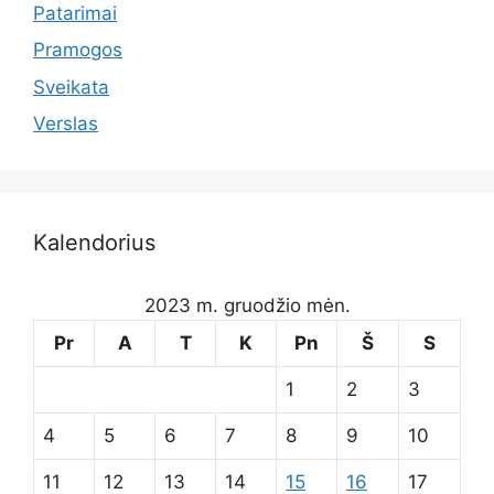
Patarimai
Pramogos
Sveikata
Verslas
Kalendorius
2023 m. gruodžio mėn.
Pr
A
T
K
Pn
Š
S
1
2
3
4
5
6
7
8
9
10
11
12
13
14
15
16
17