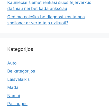
Kauniečiai šiemet renkasi šiuos fejerverkus
dažniau nei bet kada anksčiau
Gedimo paieška be diagnostikos tampa
spėlione: ar verta taip rizikuoti?
Kategorijos
Auto
Be kategorijos
Laisvalaikis
Mada
Namai
Paslaugos