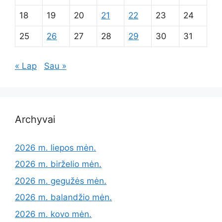
18
19
20
21
22
23
24
25
26
27
28
29
30
31
« Lap
Sau »
Archyvai
2026 m. liepos mėn.
2026 m. birželio mėn.
2026 m. gegužės mėn.
2026 m. balandžio mėn.
2026 m. kovo mėn.