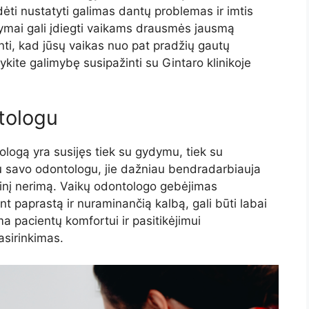
ti nustatyti galimas dantų problemas ir imtis
kymai gali įdiegti vaikams drausmės jausmą
krinti, kad jūsų vaikas nuo pat pradžių gautų
ykite galimybę susipažinti su Gintaro klinikoje
tologu
ogą yra susijęs tiek su gydymu, tiek su
 su savo odontologu, jie dažniau bendradarbiauja
ginį nerimą. Vaikų odontologo gebėjimas
t paprastą ir nuraminančią kalbą, gali būti labai
ma pacientų komfortui ir pasitikėjimui
asirinkimas.