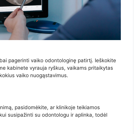
abai pagerinti vaiko odontologinę patirtį. Ieškokite
niame kabinete vyrauja ryškus, vaikams pritaikytas
t kokius vaiko nuogąstavimus.
nimą, pasidomėkite, ar klinikoje teikiamos
ikui susipažinti su odontologu ir aplinka, todėl