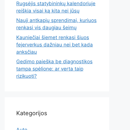
Rugsėjis statybininkų kalendoriuje
reiškia visai ką kita nei jūsų
Nauji antkapių sprendimai, kuriuos
renkasi vis daugiau šeimų
Kauniečiai šiemet renkasi šiuos
fejerverkus dažniau nei bet kada
anksčiau
Gedimo paieška be diagnostikos
tampa spėlione: ar verta taip
rizikuoti?
Kategorijos
Auto