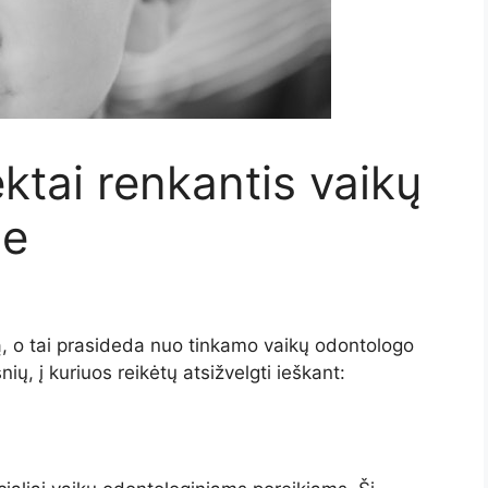
ktai renkantis vaikų
ne
tą, o tai prasideda nuo tinkamo vaikų odontologo
ių, į kuriuos reikėtų atsižvelgti ieškant: