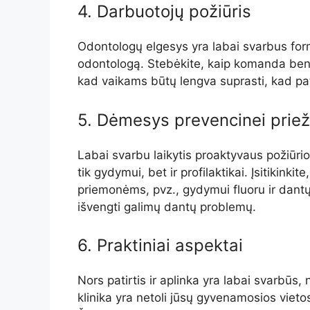
4. Darbuotojų požiūris
Odontologų elgesys yra labai svarbus for
odontologą. Stebėkite, kaip komanda bendr
kad vaikams būtų lengva suprasti, kad pat
5. Dėmesys prevencinei priež
Labai svarbu laikytis proaktyvaus požiūrio
tik gydymui, bet ir profilaktikai. Įsitikin
priemonėms, pvz., gydymui fluoru ir dant
išvengti galimų dantų problemų.
6. Praktiniai aspektai
Nors patirtis ir aplinka yra labai svarbūs,
klinika yra netoli jūsų gyvenamosios vietos