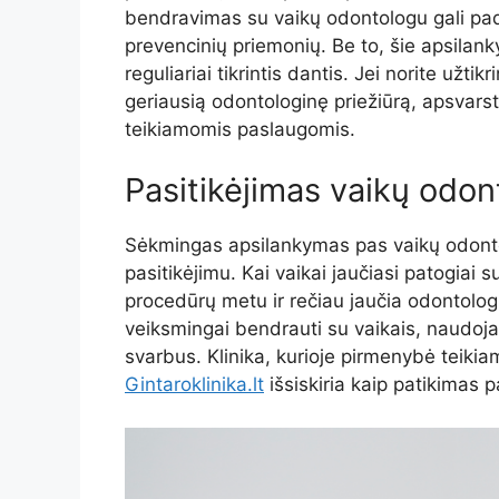
bendravimas su vaikų odontologu gali padė
prevencinių priemonių. Be to, šie apsilan
reguliariai tikrintis dantis. Jei norite užti
geriausią odontologinę priežiūrą, apsvarst
teikiamomis paslaugomis.
Pasitikėjimas vaikų odon
Sėkmingas apsilankymas pas vaikų odontol
pasitikėjimu. Kai vaikai jaučiasi patogiai
procedūrų metu ir rečiau jaučia odontolo
veiksmingai bendrauti su vaikais, naudojan
svarbus. Klinika, kurioje pirmenybė teikia
Gintaroklinika.lt
išsiskiria kaip patikimas p