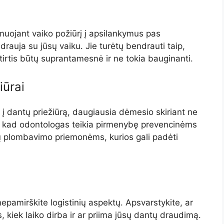
muojant vaiko požiūrį į apsilankymus pas
auja su jūsų vaiku. Jie turėtų bendrauti taip,
irtis būtų suprantamesnė ir ne tokia bauginanti.
iūrai
 į dantų priežiūrą, daugiausia dėmesio skiriant ne
kite, kad odontologas teikia pirmenybę prevencinėms
ų plombavimo priemonėms, kurios gali padėti
 nepamirškite logistinių aspektų. Apsvarstykite, ar
, kiek laiko dirba ir ar priima jūsų dantų draudimą.