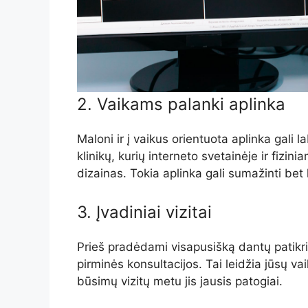
2. Vaikams palanki aplinka
Maloni ir į vaikus orientuota aplinka gali l
klinikų, kurių interneto svetainėje ir fizi
dizainas. Tokia aplinka gali sumažinti be
3. Įvadiniai vizitai
Prieš pradėdami visapusišką dantų patikri
pirminės konsultacijos. Tai leidžia jūsų va
būsimų vizitų metu jis jausis patogiai.