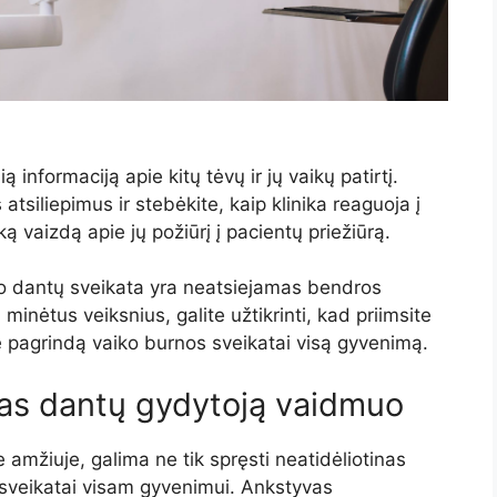
ią informaciją apie kitų tėvų ir jų vaikų patirtį.
atsiliepimus ir stebėkite, kaip klinika reaguoja į
šką vaizdą apie jų požiūrį į pacientų priežiūrą.
ko dantų sveikata yra neatsiejamas bendros
inėtus veiksnius, galite užtikrinti, kad priimsite
e pagrindą vaiko burnos sveikatai visą gyvenimą.
as dantų gydytoją vaidmuo
amžiuje, galima ne tik spręsti neatidėliotinas
sveikatai visam gyvenimui. Ankstyvas