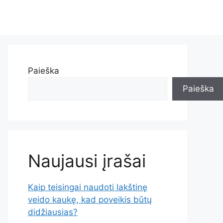
Paieška
Paieška
Naujausi įrašai
Kaip teisingai naudoti lakštinę
veido kaukę, kad poveikis būtų
didžiausias?