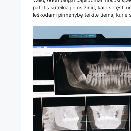
Vaikų odontologai papildomai mokosi speci
patirtis suteikia jiems žinių, kaip spręsti
Ieškodami pirmenybę teikite tiems, kurie s