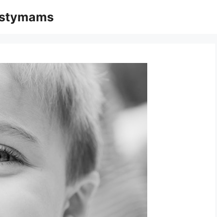
mąstymams