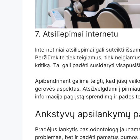
7. Atsiliepimai internetu
Internetiniai atsiliepimai gali suteikti išsam
Peržiūrėkite tiek teigiamus, tiek neigiamus 
kritiką. Tai gali padėti susidaryti visapusi
Apibendrinant galima teigti, kad jūsų vai
gerovės aspektas. Atsižvelgdami į pirmiau m
informacija pagrįstą sprendimą ir padėsit
Ankstyvų apsilankymų p
Pradėjus lankytis pas odontologą jauname 
problemas, bet ir padėti pamatus burnos 