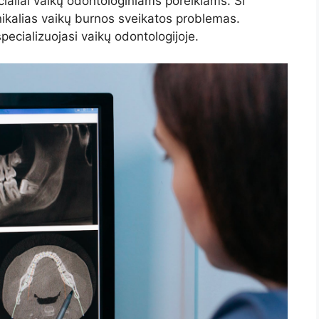
aliai vaikų odontologiniams poreikiams. Ši
 unikalias vaikų burnos sveikatos problemas.
pecializuojasi vaikų odontologijoje.