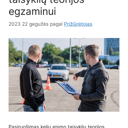
egzaminui
2023 22 gegužės
pagal
Prižiūrėtojas
Pasiruošimas kelių eismo taisyklių teorijos