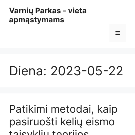
Pereiti
Varnių Parkas - vieta
prie
apmąstymams
turinio
Meniu
Diena:
2023-05-22
Patikimi metodai, kaip
pasiruošti kelių eismo
taisyklių teorijos