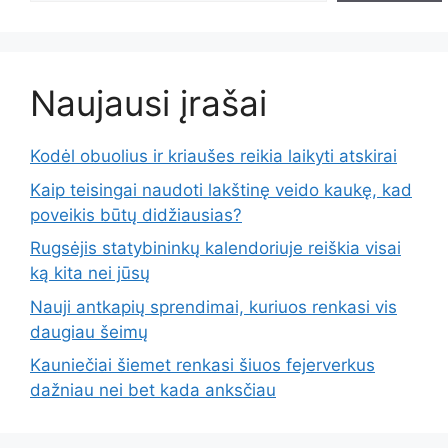
Naujausi įrašai
Kodėl obuolius ir kriaušes reikia laikyti atskirai
Kaip teisingai naudoti lakštinę veido kaukę, kad
poveikis būtų didžiausias?
Rugsėjis statybininkų kalendoriuje reiškia visai
ką kita nei jūsų
Nauji antkapių sprendimai, kuriuos renkasi vis
daugiau šeimų
Kauniečiai šiemet renkasi šiuos fejerverkus
dažniau nei bet kada anksčiau