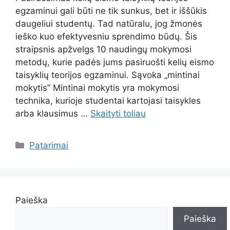
egzaminui gali būti ne tik sunkus, bet ir iššūkis
daugeliui studentų. Tad natūralu, jog žmonės
ieško kuo efektyvesniu sprendimo būdų. Šis
straipsnis apžvelgs 10 naudingų mokymosi
metodų, kurie padės jums pasiruošti kelių eismo
taisyklių teorijos egzaminui. Sąvoka „mintinai
mokytis” Mintinai mokytis yra mokymosi
technika, kurioje studentai kartojasi taisykles
arba klausimus …
Skaityti toliau
Kategorijos
Patarimai
Paieška
Paieška