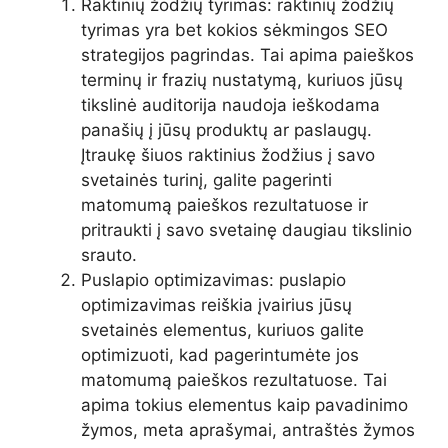
Raktinių žodžių tyrimas: raktinių žodžių
tyrimas yra bet kokios sėkmingos SEO
strategijos pagrindas. Tai apima paieškos
terminų ir frazių nustatymą, kuriuos jūsų
tikslinė auditorija naudoja ieškodama
panašių į jūsų produktų ar paslaugų.
Įtraukę šiuos raktinius žodžius į savo
svetainės turinį, galite pagerinti
matomumą paieškos rezultatuose ir
pritraukti į savo svetainę daugiau tikslinio
srauto.
Puslapio optimizavimas: puslapio
optimizavimas reiškia įvairius jūsų
svetainės elementus, kuriuos galite
optimizuoti, kad pagerintumėte jos
matomumą paieškos rezultatuose. Tai
apima tokius elementus kaip pavadinimo
žymos, meta aprašymai, antraštės žymos