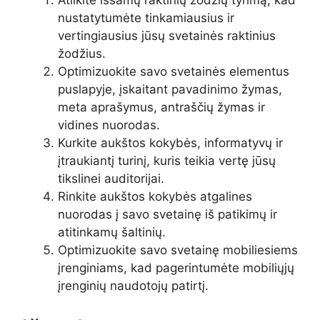
Atlikite išsamų raktinių žodžių tyrimą, kad
nustatytumėte tinkamiausius ir
vertingiausius jūsų svetainės raktinius
žodžius.
Optimizuokite savo svetainės elementus
puslapyje, įskaitant pavadinimo žymas,
meta aprašymus, antraščių žymas ir
vidines nuorodas.
Kurkite aukštos kokybės, informatyvų ir
įtraukiantį turinį, kuris teikia vertę jūsų
tikslinei auditorijai.
Rinkite aukštos kokybės atgalines
nuorodas į savo svetainę iš patikimų ir
atitinkamų šaltinių.
Optimizuokite savo svetainę mobiliesiems
įrenginiams, kad pagerintumėte mobiliųjų
įrenginių naudotojų patirtį.