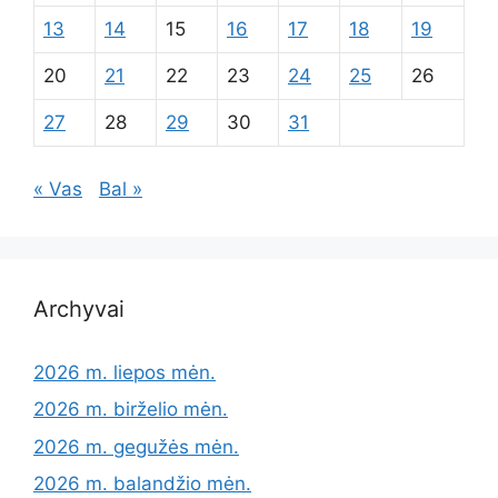
13
14
15
16
17
18
19
20
21
22
23
24
25
26
27
28
29
30
31
« Vas
Bal »
Archyvai
2026 m. liepos mėn.
2026 m. birželio mėn.
2026 m. gegužės mėn.
2026 m. balandžio mėn.