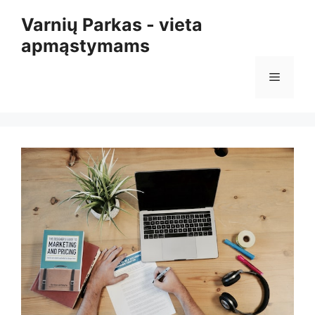
Pereiti
Varnių Parkas - vieta
prie
apmąstymams
turinio
Meniu