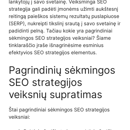
lankytojų į savo svetainę. Veiksminga SEO
strategija gali padėti įmonėms užimti aukštesnį
reitingą paieškos sistemų rezultatų puslapiuose
(SERP), nukreipti tikslinį srautą į savo svetainę ir
padidinti pelną. Tačiau kokie yra pagrindiniai
sėkmingos SEO strategijos veiksniai? Šiame
tinklaraščio įraše išnagrinėsime esminius
efektyvios SEO strategijos elementus.
Pagrindinių sėkmingos
SEO strategijos
veiksnių supratimas
Štai pagrindiniai sėkmingos SEO strategijos
veiksniai: