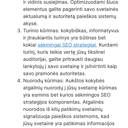
ir vidinis susiejimas. Optimizuodami šiuos
elementus galite pagerinti savo svetainės
aktualumą ir autoritetą paieškos sistemų
akyse.
Turinio kūrimas: kokybiškas, informatyvus
ir įtraukiantis turinys yra būtinas bet
kokiai
sėkmingai SEO strategijai
. Kurdami
turinį, kuris teikia vertę jūsų tikslinei
auditorijai, galite pritraukti daugiau
lankytojų į savo svetainę ir įsitvirtinti kaip
savo pramonės autoritetas.
Nuorodų kūrimas: Aukštos kokybės
atgalinių nuorodų į jūsų svetainę kūrimas
yra esminis bet kurios sėkmingos SEO
strategijos komponentas. Atgalinės
nuorodos iš kitų patikimų svetainių
signalizuoja paieškos sistemoms, kad
jūsų svetainė yra patikimas informacijos