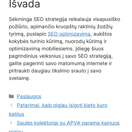
Išvada
Sėkminga SEO strategija reikalauja visapusiško
požiūrio, apimančio kruopštų raktinių žodžių
tyrimą, puslapio
SEO optimizavimą
, aukštos
kokybės turinio kūrimą, nuorodų kūrimą ir
optimizavimą mobiliesiems. Įdiegę šiuos
pagrindinius veiksnius į savo SEO strategiją,
galite pagerinti savo matomumą internete ir
pritraukti daugiau tikslinio srauto į savo
svetainę.
Kategorijos
Paslaugos
Patarimai, kaip pigiau įsigyti kieto kuro
katilus
Saulės kolektoriai su APVA parama kainuos
pigiau