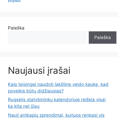
Paieška
Paieška
Naujausi įrašai
Kaip teisingai naudoti lakštinę veido kaukę, kad
poveikis būtų didžiausias?
Rugsėjis statybininkų kalendoriuje reiškia visai
ką kita nei jūsų
Nauji antkapių sprendimai, kuriuos renkasi vis