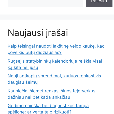
Paieška
Naujausi įrašai
Kaip teisingai naudoti lakštinę veido kaukę, kad
poveikis būtų didžiausias?
Rugsėjis statybininkų kalendoriuje reiškia visai
ką kita nei jūsų
Nauji antkapių sprendimai, kuriuos renkasi vis
daugiau šeimų
Kauniečiai šiemet renkasi šiuos fejerverkus
dažniau nei bet kada anksčiau
Gedimo paieška be diagnostikos tampa
spėlione: ar verta taip rizikuoti?