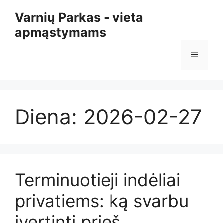
Pereiti
Varnių Parkas - vieta
prie
apmąstymams
turinio
Meniu
Diena:
2026-02-27
Terminuotieji indėliai
privatiems: ką svarbu
įvertinti prieš