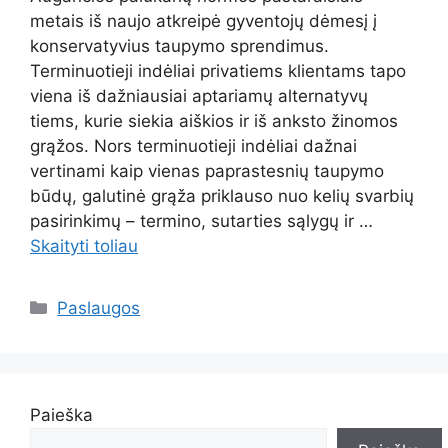
metais iš naujo atkreipė gyventojų dėmesį į
konservatyvius taupymo sprendimus.
Terminuotieji indėliai privatiems klientams tapo
viena iš dažniausiai aptariamų alternatyvų
tiems, kurie siekia aiškios ir iš anksto žinomos
grąžos. Nors terminuotieji indėliai dažnai
vertinami kaip vienas paprastesnių taupymo
būdų, galutinė grąža priklauso nuo kelių svarbių
pasirinkimų – termino, sutarties sąlygų ir …
Skaityti toliau
Kategorijos
Paslaugos
Paieška