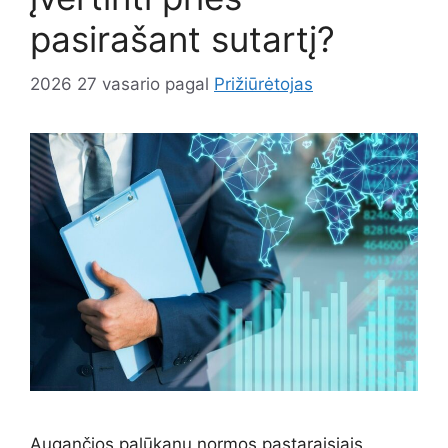
pasirašant sutartį?
2026 27 vasario
pagal
Prižiūrėtojas
Augančios palūkanų normos pastaraisiais