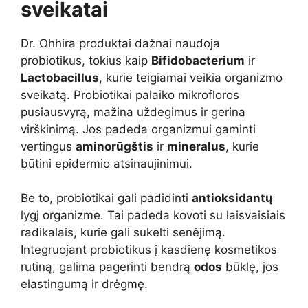
sveikatai
Dr. Ohhira produktai dažnai naudoja
probiotikus, tokius kaip
Bifidobacterium
ir
Lactobacillus
, kurie teigiamai veikia organizmo
sveikatą. Probiotikai palaiko mikrofloros
pusiausvyrą, mažina uždegimus ir gerina
virškinimą. Jos padeda organizmui gaminti
vertingus
aminorūgštis
ir
mineralus
, kurie
būtini epidermio atsinaujinimui.
Be to, probiotikai gali padidinti
antioksidantų
lygį organizme. Tai padeda kovoti su laisvaisiais
radikalais, kurie gali sukelti senėjimą.
Integruojant probiotikus į kasdienę kosmetikos
rutiną, galima pagerinti bendrą
odos
būklę, jos
elastingumą ir drėgmę.