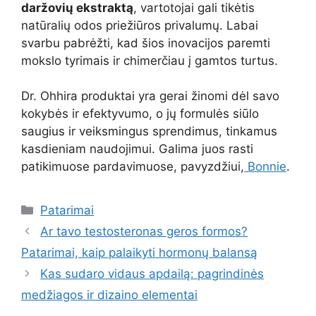
daržovių ekstraktą
, vartotojai gali tikėtis
natūralių odos priežiūros privalumų. Labai
svarbu pabrėžti, kad šios inovacijos paremti
mokslo tyrimais ir chimerčiau į gamtos turtus.
Dr. Ohhira produktai yra gerai žinomi dėl savo
kokybės ir efektyvumo, o jų formulės siūlo
saugius ir veiksmingus sprendimus, tinkamus
kasdieniam naudojimui. Galima juos rasti
patikimuose pardavimuose, pavyzdžiui,
Bonnie
.
Kategorijos
Patarimai
Ar tavo testosteronas geros formos?
Patarimai, kaip palaikyti hormonų balansą
Kas sudaro vidaus apdailą: pagrindinės
medžiagos ir dizaino elementai