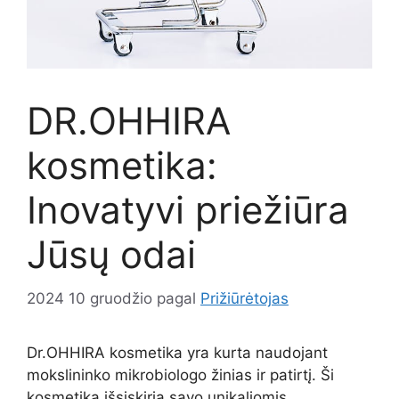
DR.OHHIRA
kosmetika:
Inovatyvi priežiūra
Jūsų odai
2024 10 gruodžio
pagal
Prižiūrėtojas
Dr.OHHIRA kosmetika yra kurta naudojant
mokslininko mikrobiologo žinias ir patirtį. Ši
kosmetika išsiskiria savo unikaliomis