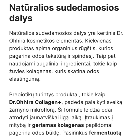
Natūralios sudedamosios
dalys
Natūralios sudedamosios dalys yra kertinis Dr.
Ohhira kosmetikos elementas. Kiekvienas
produktas apima organinius rūgštis, kurios
pagerina odos tekstūrą ir spindesį. Taip pat
naudojami augaliniai ingredientai, tokie kaip
žuvies kolagenas, kuris skatina odos
elastingumą.
Prebiotikų turintys produktai, tokie kaip
Dr.Ohhira Collagen+
, padeda palaikyti sveiką
žarnyno mikroflorą. Ši formulė leidžia odai
atrodyti jaunatviškai ilgą laiką. Įtraukimas į
mitybą ir
geriamas kolagenas
papildomai
pagerina odos būklę. Pasirinkus
fermentuotą