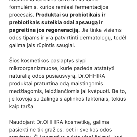
formulėmis, kurios remiasi fermentacijos
procesais.
Produktai su probiotikais ir
prebiotikais suteikia odai apsaugą ir
pagreitina jos regeneraciją.
Jie tinka visiems
odos tipams ir yra patvirtinti dermatologų, todėl
galima jais rūpintis saugiai.
Šios kosmetikos paslaptys slypi
mikroorganizmuose, kurie padeda atstatyti
natūralią odos pusiausvyrą. Dr.OHHIRA
produktai praturtina odą maistingomis
medžiagomis, leidžiančiomis jai kvėpuoti. Be to,
jie kovoja su žalingais aplinkos faktoriais, tokius
kaip tarša.
Naudojant Dr.OHHIRA kosmetiką, galima
pasiekti ne tik gražios, bet ir sveikos odos