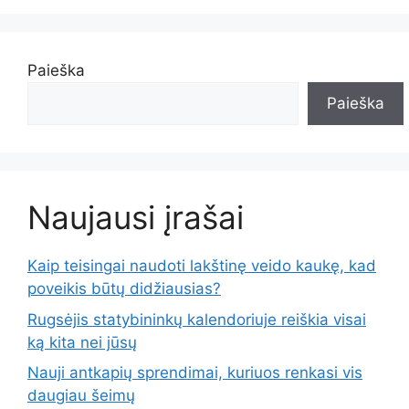
Paieška
Paieška
Naujausi įrašai
Kaip teisingai naudoti lakštinę veido kaukę, kad
poveikis būtų didžiausias?
Rugsėjis statybininkų kalendoriuje reiškia visai
ką kita nei jūsų
Nauji antkapių sprendimai, kuriuos renkasi vis
daugiau šeimų