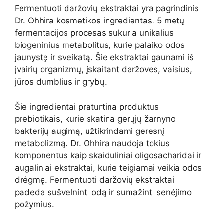
Fermentuoti daržovių ekstraktai yra pagrindinis
Dr. Ohhira kosmetikos ingredientas. 5 metų
fermentacijos procesas sukuria unikalius
biogeninius metabolitus, kurie palaiko odos
jaunystę ir sveikatą. Šie ekstraktai gaunami iš
įvairių organizmų, įskaitant daržoves, vaisius,
jūros dumblius ir grybų.
Šie ingredientai praturtina produktus
prebiotikais, kurie skatina gerųjų žarnyno
bakterijų augimą, užtikrindami geresnį
metabolizmą. Dr. Ohhira naudoja tokius
komponentus kaip skaiduliniai oligosacharidai ir
augaliniai ekstraktai, kurie teigiamai veikia odos
drėgmę. Fermentuoti daržovių ekstraktai
padeda sušvelninti odą ir sumažinti senėjimo
požymius.