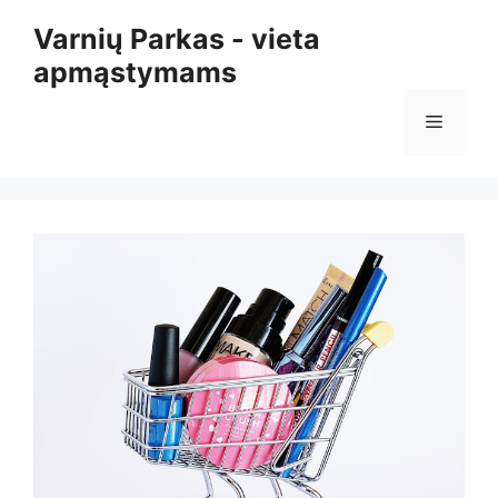
Pereiti
Varnių Parkas - vieta
prie
apmąstymams
turinio
Meniu