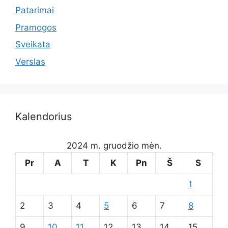
Patarimai
Pramogos
Sveikata
Verslas
Kalendorius
2024 m. gruodžio mėn.
Pr
A
T
K
Pn
Š
S
1
2
3
4
5
6
7
8
9
10
11
12
13
14
15