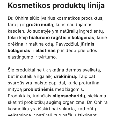
Kosmetikos produktų linija
Dr. Ohhira siūlo įvairius kosmetikos produktus,
tarp jų ir
grožio muilą
, kuris naudojamas
kasdien. Jo sudėtyje yra natūralių ingredientų,
tokių kaip
hialurono rūgštis
ir
kolagenas
, kurie
drėkina ir maitina odą. Pavyzdžiui,
jūrinis
kolagenas
ir
elastinas
prisideda prie odos
elastingumo ir tvirtumo.
Šie produktai ne tik skatina dermos sveikatą,
bet ir suteikia ilgalaikį
drėkinimą
. Taip pat
svarbūs yra maisto papildai, kurie praturtina
mitybą
probiotinėmis
medžiagomis.
Produktais, turinčiais
oligosacharidų
, siekiama
skatinti probiotikų augimą organizme. Dr. Ohhira
kosmetika yra išskirtinai sukurta, kad būtų
veiksminga ir natūrali, tuo pačiu užtikrinant