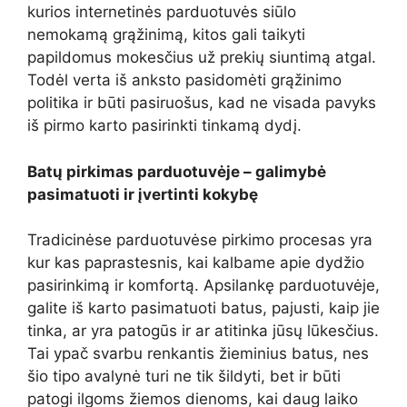
kurios internetinės parduotuvės siūlo
nemokamą grąžinimą, kitos gali taikyti
papildomus mokesčius už prekių siuntimą atgal.
Todėl verta iš anksto pasidomėti grąžinimo
politika ir būti pasiruošus, kad ne visada pavyks
iš pirmo karto pasirinkti tinkamą dydį.
Batų pirkimas parduotuvėje – galimybė
pasimatuoti ir įvertinti kokybę
Tradicinėse parduotuvėse pirkimo procesas yra
kur kas paprastesnis, kai kalbame apie dydžio
pasirinkimą ir komfortą. Apsilankę parduotuvėje,
galite iš karto pasimatuoti batus, pajusti, kaip jie
tinka, ar yra patogūs ir ar atitinka jūsų lūkesčius.
Tai ypač svarbu renkantis žieminius batus, nes
šio tipo avalynė turi ne tik šildyti, bet ir būti
patogi ilgoms žiemos dienoms, kai daug laiko