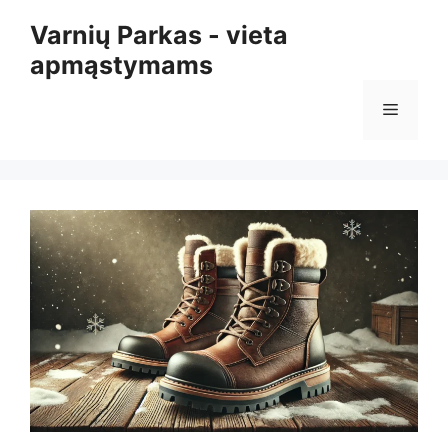
Pereiti
Varnių Parkas - vieta
prie
apmąstymams
turinio
Meniu