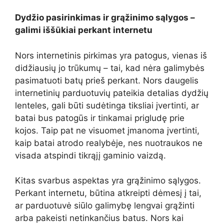
Dydžio pasirinkimas ir grąžinimo sąlygos –
galimi iššūkiai perkant internetu
Nors internetinis pirkimas yra patogus, vienas iš
didžiausių jo trūkumų – tai, kad nėra galimybės
pasimatuoti batų prieš perkant. Nors daugelis
internetinių parduotuvių pateikia detalias dydžių
lenteles, gali būti sudėtinga tiksliai įvertinti, ar
batai bus patogūs ir tinkamai prigludę prie
kojos. Taip pat ne visuomet įmanoma įvertinti,
kaip batai atrodo realybėje, nes nuotraukos ne
visada atspindi tikrąjį gaminio vaizdą.
Kitas svarbus aspektas yra grąžinimo sąlygos.
Perkant internetu, būtina atkreipti dėmesį į tai,
ar parduotuvė siūlo galimybę lengvai grąžinti
arba pakeisti netinkančius batus. Nors kai