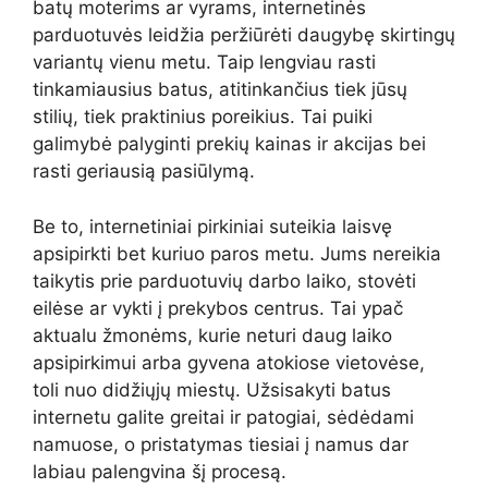
batų moterims ar vyrams, internetinės
parduotuvės leidžia peržiūrėti daugybę skirtingų
variantų vienu metu. Taip lengviau rasti
tinkamiausius batus, atitinkančius tiek jūsų
stilių, tiek praktinius poreikius. Tai puiki
galimybė palyginti prekių kainas ir akcijas bei
rasti geriausią pasiūlymą.
Be to, internetiniai pirkiniai suteikia laisvę
apsipirkti bet kuriuo paros metu. Jums nereikia
taikytis prie parduotuvių darbo laiko, stovėti
eilėse ar vykti į prekybos centrus. Tai ypač
aktualu žmonėms, kurie neturi daug laiko
apsipirkimui arba gyvena atokiose vietovėse,
toli nuo didžiųjų miestų. Užsisakyti batus
internetu galite greitai ir patogiai, sėdėdami
namuose, o pristatymas tiesiai į namus dar
labiau palengvina šį procesą.