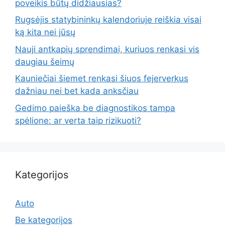
poveikis būtų didžiausias?
Rugsėjis statybininkų kalendoriuje reiškia visai
ką kita nei jūsų
Nauji antkapių sprendimai, kuriuos renkasi vis
daugiau šeimų
Kauniečiai šiemet renkasi šiuos fejerverkus
dažniau nei bet kada anksčiau
Gedimo paieška be diagnostikos tampa
spėlione: ar verta taip rizikuoti?
Kategorijos
Auto
Be kategorijos