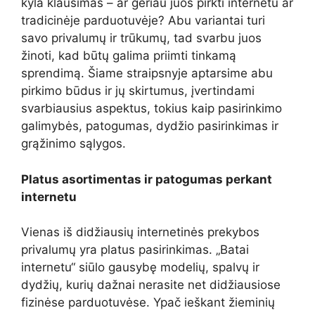
kyla klausimas – ar geriau juos pirkti internetu ar
tradicinėje parduotuvėje? Abu variantai turi
savo privalumų ir trūkumų, tad svarbu juos
žinoti, kad būtų galima priimti tinkamą
sprendimą. Šiame straipsnyje aptarsime abu
pirkimo būdus ir jų skirtumus, įvertindami
svarbiausius aspektus, tokius kaip pasirinkimo
galimybės, patogumas, dydžio pasirinkimas ir
grąžinimo sąlygos.
Platus asortimentas ir patogumas perkant
internetu
Vienas iš didžiausių internetinės prekybos
privalumų yra platus pasirinkimas. „Batai
internetu“ siūlo gausybę modelių, spalvų ir
dydžių, kurių dažnai nerasite net didžiausiose
fizinėse parduotuvėse. Ypač ieškant žieminių