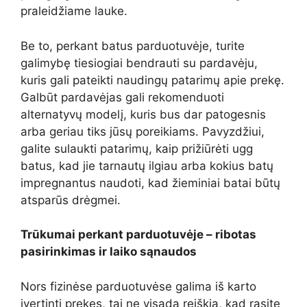
praleidžiame lauke.
Be to, perkant batus parduotuvėje, turite
galimybę tiesiogiai bendrauti su pardavėju,
kuris gali pateikti naudingų patarimų apie prekę.
Galbūt pardavėjas gali rekomenduoti
alternatyvų modelį, kuris bus dar patogesnis
arba geriau tiks jūsų poreikiams. Pavyzdžiui,
galite sulaukti patarimų, kaip prižiūrėti ugg
batus, kad jie tarnautų ilgiau arba kokius batų
impregnantus naudoti, kad žieminiai batai būtų
atsparūs drėgmei.
Trūkumai perkant parduotuvėje – ribotas
pasirinkimas ir laiko sąnaudos
Nors fizinėse parduotuvėse galima iš karto
įvertinti prekes, tai ne visada reiškia, kad rasite