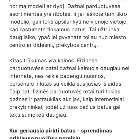
norimą modelį ar dydį. Dažnai parduotuvėse
asortimentas yra ribotas, ir jei ieškote tam tikro
modelio, gali tekti apsilankyti ne vienoje vietoje,
kad rastumėte tinkamus batus. Tai užtrunka
daug laiko, ypač jei gyvenate toliau nuo miesto
centro ar didesnių prekybos centrų.
Kitas trūkumas yra kainos. Fizinėse
parduotuvėse batai dažnai kainuoja daugiau nei
internete, nes reikia padengti nuomos,
personalo ir kitas su veikla susijusias išlaidas.
Taip pat, fizinės parduotuvės retai turi tokias
dažnas ir patrauklias akcijas, kaip internetiniai
prekybininkai, todėl už tuos pačius batus gali
tekti sumokėti daugiau.
Kur geriausia pirkti batus – sprendimas
priklauso nuo jūsų poreikių