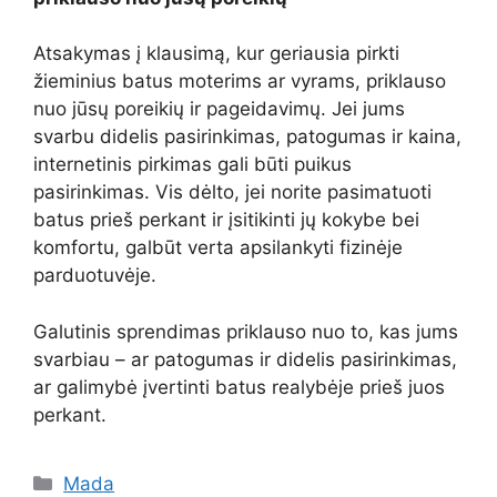
Atsakymas į klausimą, kur geriausia pirkti
žieminius batus moterims ar vyrams, priklauso
nuo jūsų poreikių ir pageidavimų. Jei jums
svarbu didelis pasirinkimas, patogumas ir kaina,
internetinis pirkimas gali būti puikus
pasirinkimas. Vis dėlto, jei norite pasimatuoti
batus prieš perkant ir įsitikinti jų kokybe bei
komfortu, galbūt verta apsilankyti fizinėje
parduotuvėje.
Galutinis sprendimas priklauso nuo to, kas jums
svarbiau – ar patogumas ir didelis pasirinkimas,
ar galimybė įvertinti batus realybėje prieš juos
perkant.
Kategorijos
Mada