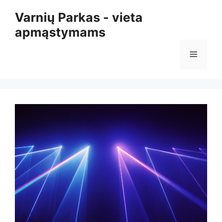
Pereiti
Varnių Parkas - vieta
prie
apmąstymams
turinio
Meniu