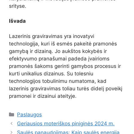
srityse.
Išvada
Lazerinis graviravimas yra inovatyvi
technologija, kuri iš esmės pakeitė pramonės
gamybą ir dizainą. Jo aukštos kokybės ir
efektyvumo pranašumai padeda įvairioms
pramonės šakoms gerinti gamybos procesus ir
kurti unikalius dizainus. Su tolesniu
technologijos tobulinimu numatoma, kad
lazerinis graviravimas toliau turės didelį poveikį
pramonei ir dizainui ateityje.
Kategorijos
Paslaugos
Geriausios moteriškos piniginės 2024 m.
Saulės panaudojimas: Kaip saulės energija