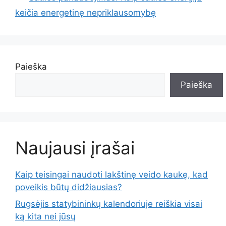
keičia energetinę nepriklausomybę
Paieška
Paieška
Naujausi įrašai
Kaip teisingai naudoti lakštinę veido kaukę, kad
poveikis būtų didžiausias?
Rugsėjis statybininkų kalendoriuje reiškia visai
ką kita nei jūsų