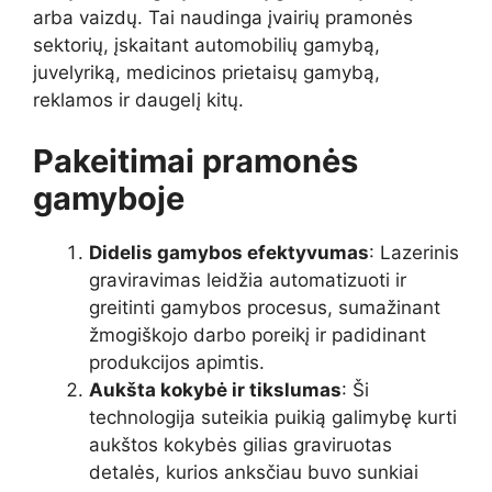
arba vaizdų. Tai naudinga įvairių pramonės
sektorių, įskaitant automobilių gamybą,
juvelyriką, medicinos prietaisų gamybą,
reklamos ir daugelį kitų.
Pakeitimai pramonės
gamyboje
Didelis gamybos efektyvumas
: Lazerinis
graviravimas leidžia automatizuoti ir
greitinti gamybos procesus, sumažinant
žmogiškojo darbo poreikį ir padidinant
produkcijos apimtis.
Aukšta kokybė ir tikslumas
: Ši
technologija suteikia puikią galimybę kurti
aukštos kokybės gilias graviruotas
detalės, kurios anksčiau buvo sunkiai