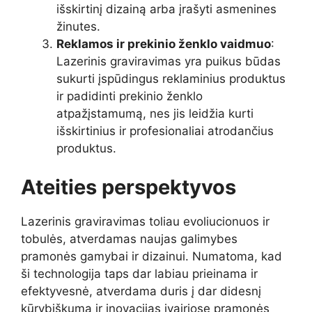
išskirtinį dizainą arba įrašyti asmenines
žinutes.
Reklamos ir prekinio ženklo vaidmuo
:
Lazerinis graviravimas yra puikus būdas
sukurti įspūdingus reklaminius produktus
ir padidinti prekinio ženklo
atpažįstamumą, nes jis leidžia kurti
išskirtinius ir profesionaliai atrodančius
produktus.
Ateities perspektyvos
Lazerinis graviravimas toliau evoliucionuos ir
tobulės, atverdamas naujas galimybes
pramonės gamybai ir dizainui. Numatoma, kad
ši technologija taps dar labiau prieinama ir
efektyvesnė, atverdama duris į dar didesnį
kūrybiškumą ir inovacijas įvairiose pramonės