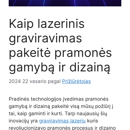
Kaip lazerinis
graviravimas
pakeitė pramonės
gamybą ir dizainą
2024 22 vasario
pagal
Prižiūrėtojas
Pradinės technologijos įvedimas pramonės
gamybą ir dizainą pakeitė visą mūsų požiūrį į
tai, kaip gaminti ir kurti. Tarp naujausių šių
inovacijų yra
graviravimas lazeriu
kuris
revoliucionizavo pramonės procesus ir dizaino